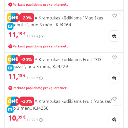
Perkant papildomą prekę internetu
-20%
EDISONMAMA Kramtukas kūdikiams "Magiškas
skrebutis", nuo 3 mėn., KJ4264
E-KAINA
11,
19 €
13,99 €
Perkant papildomą prekę internetu
-20%
EDISONMAMA Kramtukas kūdikiams Fruit "3D
arbūzas", nuo 3 mėn., KJ4229
E-KAINA
11,
19 €
13,99 €
Perkant papildomą prekę internetu
-20%
EDISONMAMA Kramtukas kūdikiams Fruit "Arbūzas",
nuo 3 mėn., KJ4250
E-KAINA
10,
39 €
12,99 €