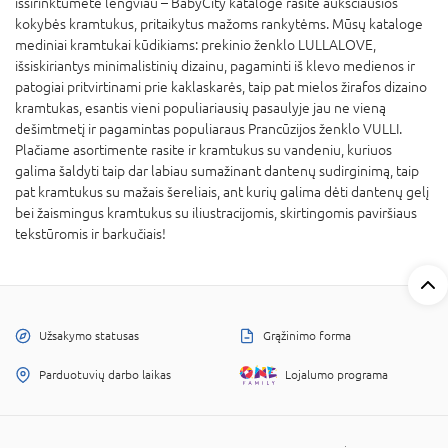
išsirinktumėte lengviau – BabyCity kataloge rasite aukščiausios
kokybės kramtukus, pritaikytus mažoms rankytėms. Mūsų kataloge
mediniai kramtukai kūdikiams: prekinio ženklo LULLALOVE,
išsiskiriantys minimalistinių dizainu, pagaminti iš klevo medienos ir
patogiai pritvirtinami prie kaklaskarės, taip pat mielos žirafos dizaino
kramtukas, esantis vieni populiariausių pasaulyje jau ne vieną
dešimtmetį ir pagamintas populiaraus Prancūzijos ženklo VULLI.
Plačiame asortimente rasite ir kramtukus su vandeniu, kuriuos
galima šaldyti taip dar labiau sumažinant dantenų sudirginimą, taip
pat kramtukus su mažais šereliais, ant kurių galima dėti dantenų gelį
bei žaismingus kramtukus su iliustracijomis, skirtingomis paviršiaus
tekstūromis ir barkučiais!
Užsakymo statusas
Grąžinimo forma
Parduotuvių darbo laikas
Lojalumo programa