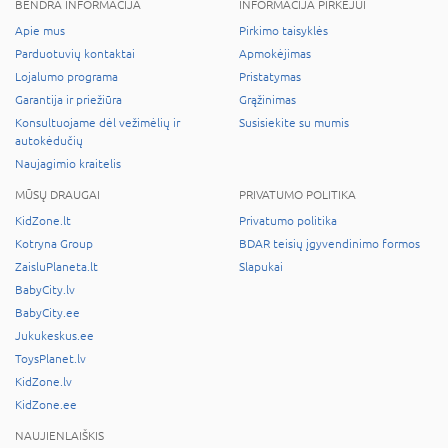
BENDRA INFORMACIJA
INFORMACIJA PIRKĖJUI
Apie mus
Pirkimo taisyklės
Parduotuvių kontaktai
Apmokėjimas
Lojalumo programa
Pristatymas
Garantija ir priežiūra
Grąžinimas
Konsultuojame dėl vežimėlių ir
Susisiekite su mumis
autokėdučių
Naujagimio kraitelis
MŪSŲ DRAUGAI
PRIVATUMO POLITIKA
KidZone.lt
Privatumo politika
Kotryna Group
BDAR teisių įgyvendinimo formos
ZaisluPlaneta.lt
Slapukai
BabyCity.lv
BabyCity.ee
Jukukeskus.ee
ToysPlanet.lv
KidZone.lv
KidZone.ee
NAUJIENLAIŠKIS