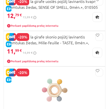
-20%
VULLI Sophie la girafe uoslės pojūtį lavinantis kvapnus
kramtukas žiedas, SENSE OF SMELL, 0mėn.+, 010505
E-KAINA
12,
79 €
15,99 €
Perkant papildomą prekę internetu
-20%
VULLI Sophie la girafe skonio pojūtį lavinantis
kramtukas žiedas, Mille-feuille - TASTE, 0mėn.+,
E-KAINA
010501
11,
99 €
14,99 €
Perkant papildomą prekę internetu
-20%
E-KAINA