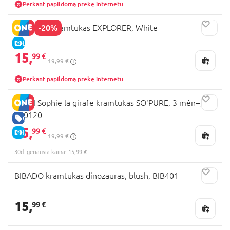
Perkant papildomą prekę internetu
-20%
HEORSHE kramtukas EXPLORER, White
E-KAINA
15,
99 €
19,99 €
Perkant papildomą prekę internetu
VULLI Sophie la girafe kramtukas SO'PURE, 3 mėn+,
220120
GERA KAINA
15,
99 €
E-KAINA
19,99 €
30d. geriausia kaina: 15,99 €
BIBADO kramtukas dinozauras, blush, BIB401
15,
99 €