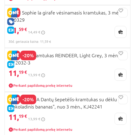
VULLI Sophie la girafe vėsinamasis kramtukas, 3 mėn+,
010329
GERA KAINA
11,
59 €
E-KAINA
14,49 €
30d. geriausia kaina: 11,59 €
-20%
SMILY MIA kramtukas REINDEER, Light Grey, 3 mėn+,
M12032-3
E-KAINA
11,
19 €
13,99 €
Perkant papildomą prekę internetu
-20%
EDISONMAMA Dantų šepetėlis-kramtukas su dėklu
"Šokoladinis bananas", nuo 3 mėn., KJ42241
E-KAINA
11,
19 €
13,99 €
Perkant papildomą prekę internetu