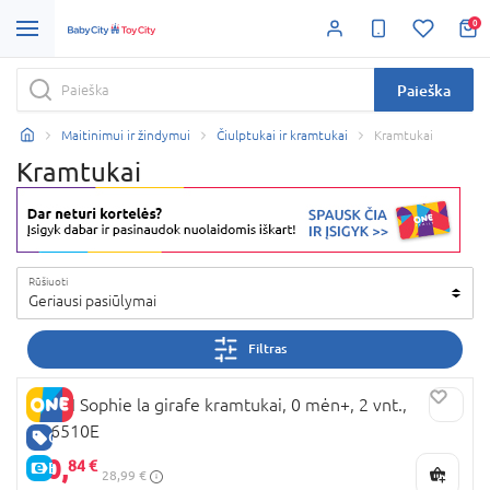
0
Paieška
Maitinimui ir žindymui
Čiulptukai ir kramtukai
Kramtukai
Kramtukai
Rūšiuoti
Geriausi pasiūlymai
Filtras
VULLI Sophie la girafe kramtukai, 0 mėn+, 2 vnt.,
516510E
GERA KAINA
20,
84 €
E-KAINA
28,99 €