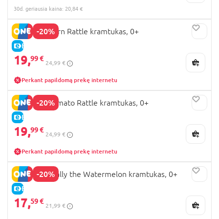
30d. geriausia kaina: 20,84 €
-20%
Oli&Carol Corn Rattle kramtukas, 0+
E-KAINA
19,
99 €
24,99 €
Perkant papildomą prekę internetu
-20%
Oli&Carol Tomato Rattle kramtukas, 0+
E-KAINA
19,
99 €
24,99 €
Perkant papildomą prekę internetu
-20%
Oli&Carol Wally the Watermelon kramtukas, 0+
E-KAINA
17,
59 €
21,99 €