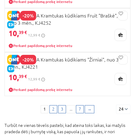
Perkant papildomą prekę internetu
-20%
EDISONMAMA Kramtukas kūdikiams Fruit "Braškė",
nuo 3 mėn., KJ4252
E-KAINA
10,
39 €
12,99 €
Perkant papildomą prekę internetu
-20%
EDISONMAMA Kramtukas kūdikiams "Žirniai", nuo 3
mėn., KJ4221
E-KAINA
10,
39 €
12,99 €
Perkant papildomą prekę internetu
1
2
3
...
7
→
24
Turbūt ne vienas tėvelis pastebi, kad ateina toks laikas, kai mažylis
pradeda dėti į burnytę viską, kas papuola į jų rankutes, ir nori