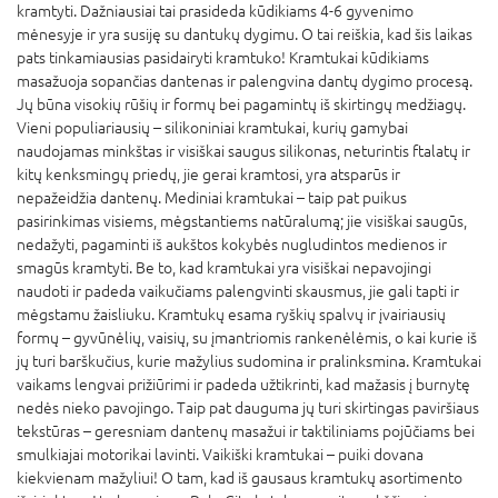
kramtyti. Dažniausiai tai prasideda kūdikiams 4-6 gyvenimo
mėnesyje ir yra susiję su dantukų dygimu. O tai reiškia, kad šis laikas
pats tinkamiausias pasidairyti kramtuko! Kramtukai kūdikiams
masažuoja sopančias dantenas ir palengvina dantų dygimo procesą.
Jų būna visokių rūšių ir formų bei pagamintų iš skirtingų medžiagų.
Vieni populiariausių – silikoniniai kramtukai, kurių gamybai
naudojamas minkštas ir visiškai saugus silikonas, neturintis ftalatų ir
kitų kenksmingų priedų, jie gerai kramtosi, yra atsparūs ir
nepažeidžia dantenų. Mediniai kramtukai – taip pat puikus
pasirinkimas visiems, mėgstantiems natūralumą; jie visiškai saugūs,
nedažyti, pagaminti iš aukštos kokybės nugludintos medienos ir
smagūs kramtyti. Be to, kad kramtukai yra visiškai nepavojingi
naudoti ir padeda vaikučiams palengvinti skausmus, jie gali tapti ir
mėgstamu žaisliuku. Kramtukų esama ryškių spalvų ir įvairiausių
formų – gyvūnėlių, vaisių, su įmantriomis rankenėlėmis, o kai kurie iš
jų turi barškučius, kurie mažylius sudomina ir pralinksmina. Kramtukai
vaikams lengvai prižiūrimi ir padeda užtikrinti, kad mažasis į burnytę
nedės nieko pavojingo. Taip pat dauguma jų turi skirtingas paviršiaus
tekstūras – geresniam dantenų masažui ir taktiliniams pojūčiams bei
smulkiajai motorikai lavinti. Vaikiški kramtukai – puiki dovana
kiekvienam mažyliui! O tam, kad iš gausaus kramtukų asortimento