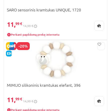
SARO sensorinis kramtukas UNIQUE, 1720
11,
99 €
14,99 €
Perkant papildomą prekę internetu
-20%
E-KAINA
MIMIJO silikoninis kramtukas elefant, 396
11,
99 €
14,99 €
Perkant papildomą prekę internetu