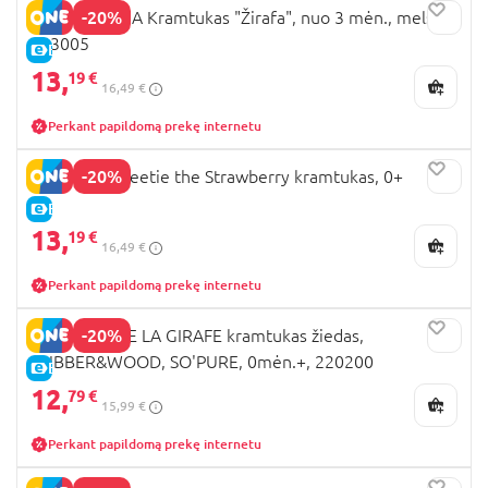
-20%
EDISONMAMA Kramtukas "Žirafa", nuo 3 mėn., melsva,
T43005
E-KAINA
13,
19 €
16,49 €
Perkant papildomą prekę internetu
-20%
Oli&Carol Sweetie the Strawberry kramtukas, 0+
E-KAINA
13,
19 €
16,49 €
Perkant papildomą prekę internetu
-20%
VULLI SOPHIE LA GIRAFE kramtukas žiedas,
RUBBER&WOOD, SO'PURE, 0mėn.+, 220200
E-KAINA
12,
79 €
15,99 €
Perkant papildomą prekę internetu