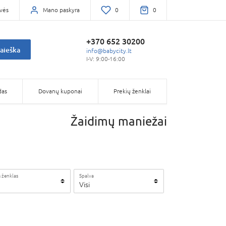
vės
Mano paskyra
0
0
+370 652 30200
aieška
info@babycity.lt
I-V: 9:00-16:00
das
Dovanų kuponai
Prekių ženklai
Žaidimų maniežai
 ženklas
Spalva
Visi