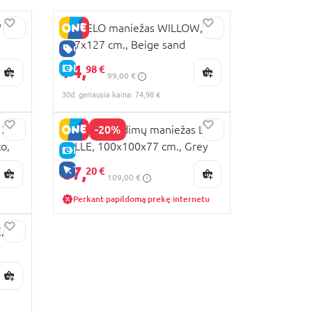
 XL,
LIONELO maniežas WILLOW,
187x127 cm., Beige sand
GERA KAINA
74,
E-KAINA
98 €
99,00 €
30d. geriausia kaina: 74,98 €
-20%
 3in1
LIONELO žaidimų maniežas LO-
o,
MILLE, 100x100x77 cm., Grey
E-KAINA
Green
87,
TIK INTERNETU
20 €
109,00 €
Perkant papildomą prekę internetu
,