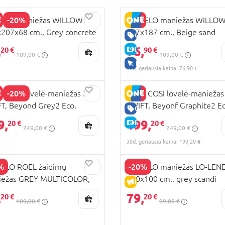
-20%
NELO maniežas WILLOW XL,
LIONELO maniežas WILLOW
207x68 cm., Grey concrete
207x187 cm., Beige sand
GERA KAINA
,
76,
E-KAINA
20 €
90 €
109,00 €
109,00 €
TIK INTERNETU
30d. geriausia kaina: 76,90 €
-20%
 COSI lovelė-maniežas 3in1
MAXI COSI lovelė-maniežas
T, Beyond Grey2 Eco,
SWIFT, Beyonf Graphite2 Ec
GERA KAINA
8052111
2008043111
9,
199,
E-KAINA
20 €
20 €
249,00 €
249,00 €
30d. geriausia kaina: 199,20 €
%
-20%
ELO ROEL žaidimų
LIONELO maniežas LO-LENE
iežas GREY MULTICOLOR,
100x100 cm., grey scandi
PARDAVIMAS
IŠPARDAVIMAS
5 cm.,
,
79,
20 €
20 €
109,00 €
99,00 €
JROELMCXXXXXXXXXX