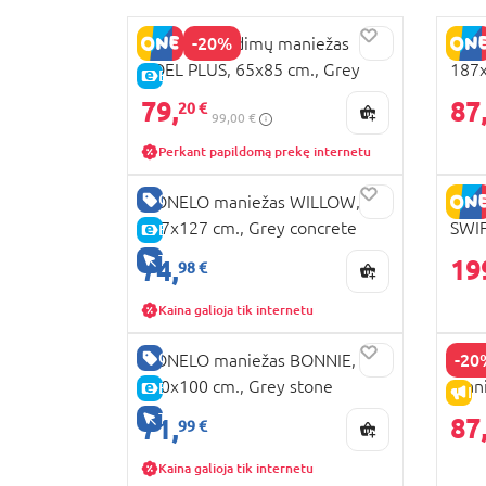
-20%
LIONELO žaidimų maniežas
LIO
ROEL PLUS, 65x85 cm., Grey
187x
E-KAINA
multicolor
79,
87
20 €
99,00 €
Perkant papildomą prekę internetu
GERA KAINA
LIONELO maniežas WILLOW,
MAXI
187x127 cm., Grey concrete
SWIF
E-KAINA
200
TIK INTERNETU
19
74,
98 €
Kaina galioja tik internetu
GERA KAINA
-20
LIONELO maniežas BONNIE,
LION
100x100 cm., Grey stone
man
E-KAINA
IŠ
65x8
TIK INTERNETU
87
71,
99 €
LKO
Kaina galioja tik internetu