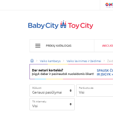
AKCIJO
PREKIŲ KATALOGAS
Vaiko kambarys
Vaiko lavinimas ir žaidimai
Žai
Rūšiuoti
Parduotuvės
Geriausi pasiūlymai
Visi
Tik internetu
Visi