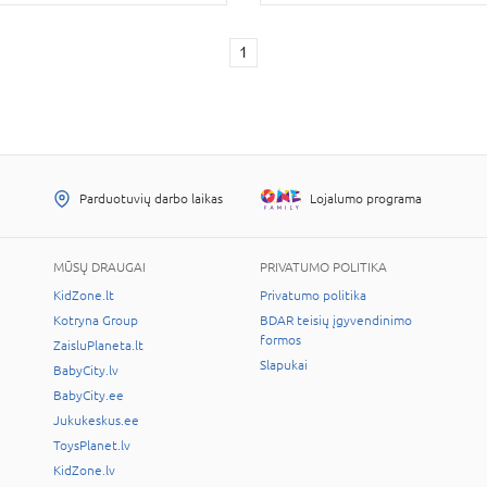
1
Parduotuvių darbo laikas
Lojalumo programa
MŪSŲ DRAUGAI
PRIVATUMO POLITIKA
KidZone.lt
Privatumo politika
Kotryna Group
BDAR teisių įgyvendinimo
formos
ZaisluPlaneta.lt
Slapukai
BabyCity.lv
BabyCity.ee
Jukukeskus.ee
ToysPlanet.lv
KidZone.lv