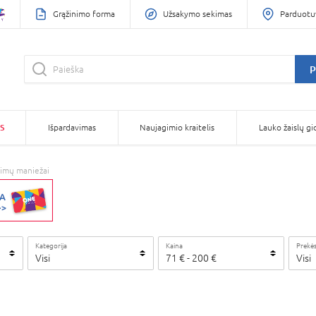
Grąžinimo forma
Užsakymo sekimas
Parduotu
P
S
Išpardavimas
Naujagimio kraitelis
Lauko žaislų gi
dimų maniežai
Kategorija
Kaina
Prekės
Visi
71
€
-
200
€
Visi