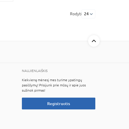
Rodyti
24
NAUJIENLAIŠKIS
Kiekvieną mėnesį mes turime ypatingų
pasiūlymų! Prisijunk prie mūsų ir apie juos
sužinok pirmas!
Registruotis