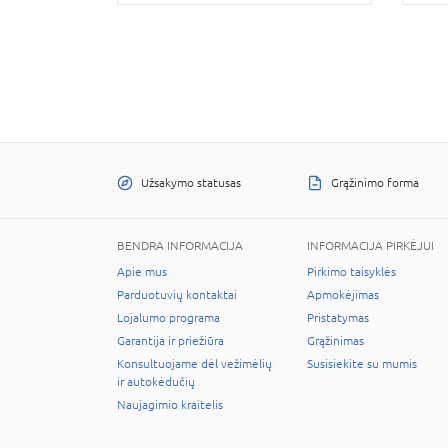
Užsakymo statusas
Grąžinimo forma
BENDRA INFORMACIJA
INFORMACIJA PIRKĖJUI
Apie mus
Pirkimo taisyklės
Parduotuvių kontaktai
Apmokėjimas
Lojalumo programa
Pristatymas
Garantija ir priežiūra
Grąžinimas
Konsultuojame dėl vežimėlių
Susisiekite su mumis
ir autokėdučių
Naujagimio kraitelis