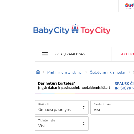
AKCIJO
PREKIŲ KATALOGAS
Maitinimui ir žindymui
Čiulptukai ir kramtukai
Rūšiuoti
Parduotuvės
Geriausi pasiūlymai
Visi
Tik internetu
Visi