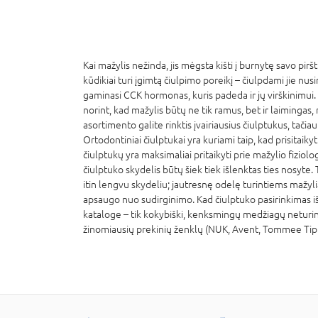
Kai mažylis nežinda, jis mėgsta kišti į burnytę savo pirš
kūdikiai turi įgimtą čiulpimo poreikį – čiulpdami jie n
gaminasi CCK hormonas, kuris padeda ir jų virškinimu
norint, kad mažylis būtų ne tik ramus, bet ir laimingas, 
asortimento galite rinktis įvairiausius čiulptukus, tačia
Ortodontiniai čiulptukai yra kuriami taip, kad prisitai
čiulptukų yra maksimaliai pritaikyti prie mažylio fiziol
čiulptuko skydelis būtų šiek tiek išlenktas ties nosyte.
itin lengvu skydeliu; jautresnę odelę turintiems mažyli
apsaugo nuo sudirginimo. Kad čiulptuko pasirinkimas i
kataloge – tik kokybiški, kenksmingų medžiagų neturinty
žinomiausių prekinių ženklų (NUK, Avent, Tommee Tippee 