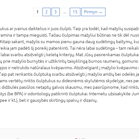
1
2
3
...
15
Pirmyn
→
tukus ar įvairius daiktelius ir juos čiulpti. Taip yra todėl, kad mažylių susi
usiramina ir tampa mieguisti. Tačiau čiulpimas mažyliui būtinas ne tik dėl 
i. Kitaip sakant, mažylis su mamos pienu gauna daug sudėtingų baltymų, k
reikia jam padėti šį poreikį patenkinti. Tai nėra labai sudėtinga – tam reika
u labai svarbu atsižvelgti į keletą kriterijų. Mat Jūsų pasirenkamas čiulptukas
kytų prie mažylio burnytės ir užtikrintų taisyklingą burnos raumenų, gomurio
ogijos ir netrukdo natūralaus kvėpavimo. Atsižvelgiant į mažylio kvėpavimo n
 Taip pat renkantis čiulptuką svarbu atsižvelgti į mažylio amžių bei odelės 
ams vertėtų rinktis čiulptukus su didesnėmis skylutėmis skydelyje, nes per
š didžiulės pasiūlos netaptų galvos skausmu, mes pasirūpinome, kad rinktu
s (be BPA) ir odontologų patikrinti čiulptukai. Internetu užsisakykite Jum
ir kt.), bet ir gausybės skirtingų spalvų ir dizainų.