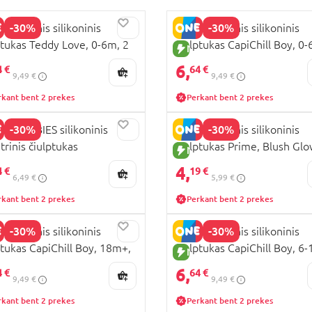
-30%
-30%
 dinaminis silikoninis
LOVI dinaminis silikoninis
ptukas Teddy Love, 0-6m, 2
čiulptukas CapiChill Boy, 0-
UJA PREKĖ
NAUJA PREKĖ
, 22/935
2 vnt., 22/932boy
6,
4 €
64 €
9,49 €
9,49 €
rkant bent 2 prekes
Perkant bent 2 prekes
-30%
-30%
OL BABIES silikoninis
LOVI dinaminis silikoninis
trinis čiulptukas
čiulptukas Prime, Blush Glo
UJA PREKĖ
NAUJA PREKĖ
Mum&Dad, 0-6m, 2 vnt.,
6m, 1 vnt., 34/436
4,
4 €
19 €
6,49 €
5,99 €
939
rkant bent 2 prekes
Perkant bent 2 prekes
-30%
-30%
 dinaminis silikoninis
LOVI dinaminis silikoninis
ptukas CapiChill Boy, 18m+,
čiulptukas CapiChill Boy, 6
UJA PREKĖ
NAUJA PREKĖ
t., 22/934boy
2 vnt., 22/933boy
6,
4 €
64 €
9,49 €
9,49 €
rkant bent 2 prekes
Perkant bent 2 prekes