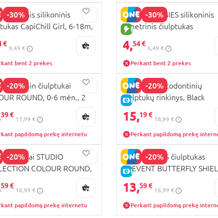
-30%
-30%
 dinaminis silikoninis
CANPOL BABIES silikoninis
ptukas CapiChill Girl, 6-18m,
simetrinis čiulptukas
UJA PREKĖ
NAUJA PREKĖ
t., 22/933girl
LoveMum&Dad, 6-18m, 2 vn
4,
4 €
54 €
9,49 €
6,49 €
34/940
rkant bent 2 prekes
Perkant bent 2 prekes
-20%
-20%
 x Moomin čiulptukai
HEORSHE ortodontinių
OUR ROUND, 0-6 mėn., 2
čiulptukų rinkinys, Black
KAINA
E-KAINA
, Friends ivory mix
,
15,
39 €
19 €
17,99 €
18,99 €
rkant papildomą prekę internetu
Perkant papildomą prekę intern
-20%
-20%
 čiulptukai STUDIO
DR. BROWNS čiulptukas
LECTION COLOUR ROUND,
PREVENT BUTTERFLY SHIEL
KAINA
E-KAINA
mėn., 2 vnt., Bumblebee
mėlynas, 0-6 mėn., 2 vnt.,
,
13,
59 €
59 €
16,99 €
16,99 €
y mix
PV12402-SPX
rkant papildomą prekę internetu
Perkant papildomą prekę intern