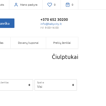
vės
Mano paskyra
0
0
+370 652 30200
aieška
info@babycity.lt
I-V: 9:00-16:00
das
Dovanų kuponai
Prekių ženklai
Čiulptukai
 ženklas
Spalva
Visi