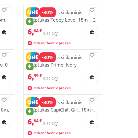
-30%
LOVI dinaminis silikoninis
6m,
čiulptukas Teddy Love, 18m+, 2
NAUJA PREKĖ
vnt., 22/937
6,
64 €
9,49 €
Perkant bent 2 prekes
-30%
LOVI dinaminis silikoninis
w, 0-
čiulptukas Prime, Ivory
NAUJA PREKĖ
Glow/Blush Glow, 18m+, 2 vnt.,
6,
99 €
9,99 €
34/438
Perkant bent 2 prekes
-30%
LOVI dinaminis silikoninis
-18m,
čiulptukas CapiChill Girl, 18m+,
NAUJA PREKĖ
2 vnt., 22/934girl
6,
64 €
9,49 €
Perkant bent 2 prekes