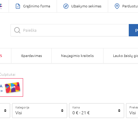
Grąžinimo forma
Užsakymo sekimas
Parduotu
P
S
Išpardavimas
Naujagimio kraitelis
Lauko žaislų gi
Čiulptukai
Kategorija
Kaina
Prekės
Visi
0
€
-
21
€
Visi