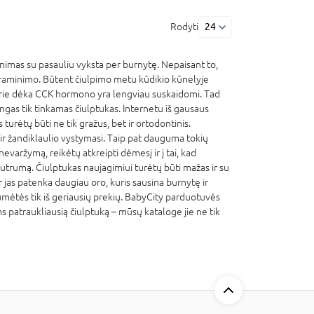
Rodyti
24
pažinimas su pasauliu vyksta per burnytę. Nepaisant to,
nusiraminimo. Būtent čiulpimo metu kūdikio kūnelyje
urie dėka CCK hormono yra lengviau suskaidomi. Tad
lingas tik tinkamas čiulptukas. Internetu iš gausaus
 turėtų būti ne tik gražus, bet ir ortodontinis.
 ir žandiklaulio vystymasi. Taip pat dauguma tokių
evaržymą, reikėtų atkreipti dėmesį ir į tai, kad
jautrumą. Čiulptukas naujagimiui turėtų būti mažas ir su
 jas patenka daugiau oro, kuris sausina burnytę ir
mėtės tik iš geriausių prekių. BabyCity parduotuvės
s patraukliausią čiulptuką – mūsų kataloge jie ne tik