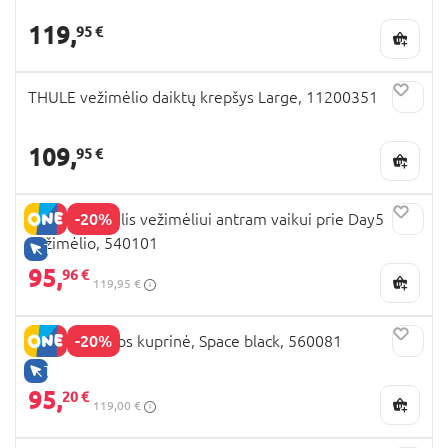
119,
95 €
THULE vežimėlio daiktų krepšys Large, 11200351
109,
95 €
-20%
JOOLZ laiptelis vežimėliui antram vaikui prie Day5
vežimėlio, 540101
TIK INTERNETU
95,
96 €
119,95 €
-20%
JOOLZ mamos kuprinė, Space black, 560081
TIK INTERNETU
95,
20 €
119,00 €