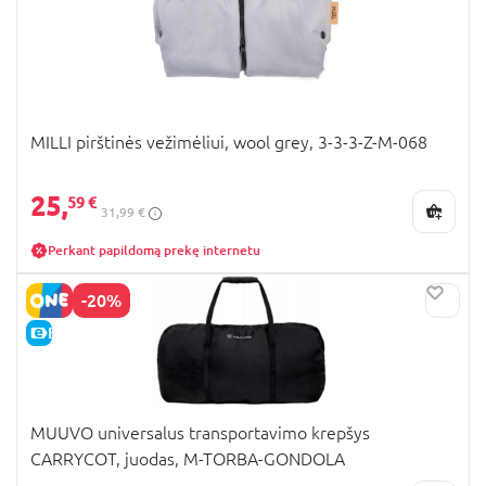
MILLI pirštinės vežimėliui, wool grey, 3-3-3-Z-M-068
25,
59 €
31,99 €
Perkant papildomą prekę internetu
-20%
E-KAINA
MUUVO universalus transportavimo krepšys
CARRYCOT, juodas, M-TORBA-GONDOLA