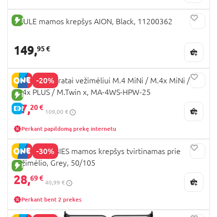
NAUJA PREKĖ
THULE mamos krepšys AION, Black, 11200362
149,
95 €
-20%
MAST SWISS ratai vežimėliui M.4 MiNi / M.4x MiNi /
M.4x PLUS / M.Twin x, MA-4WS-HPW-25
NAUJA PREKĖ
87,
20 €
E-KAINA
109,00 €
Perkant papildomą prekę internetu
-30%
CANPOL BABIES mamos krepšys tvirtinamas prie
vežimėlio, Grey, 50/105
NAUJA PREKĖ
28,
69 €
40,99 €
Perkant bent 2 prekes