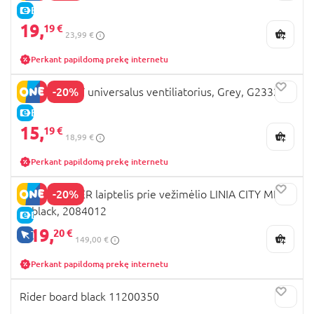
E-KAINA
19,
19 €
23,99 €
Perkant papildomą prekę internetu
-20%
DREAMBABY universalus ventiliatorius, Grey, G2332
E-KAINA
15,
19 €
18,99 €
Perkant papildomą prekę internetu
-20%
BABY JOGGER laiptelis prie vežimėlio LINIA CITY MINI
2, black, 2084012
E-KAINA
119,
20 €
TIK INTERNETU
149,00 €
Perkant papildomą prekę internetu
Rider board black 11200350