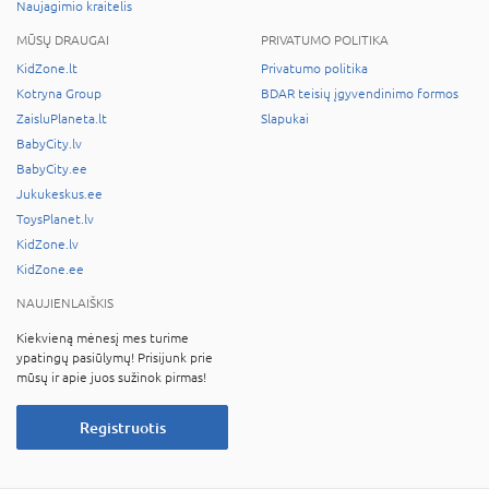
Naujagimio kraitelis
MŪSŲ DRAUGAI
PRIVATUMO POLITIKA
KidZone.lt
Privatumo politika
Kotryna Group
BDAR teisių įgyvendinimo formos
ZaisluPlaneta.lt
Slapukai
BabyCity.lv
BabyCity.ee
Jukukeskus.ee
ToysPlanet.lv
KidZone.lv
KidZone.ee
NAUJIENLAIŠKIS
Kiekvieną mėnesį mes turime
ypatingų pasiūlymų! Prisijunk prie
mūsų ir apie juos sužinok pirmas!
Registruotis