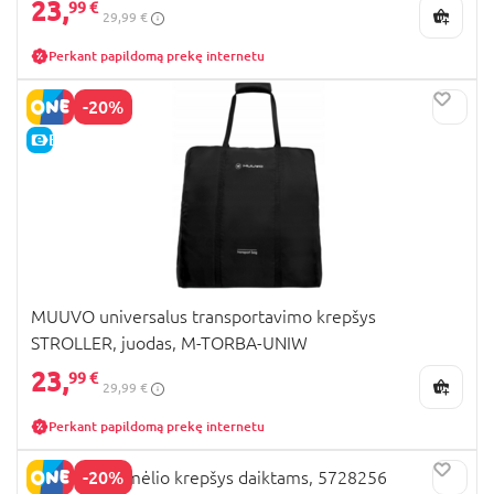
23,
99 €
29,99 €
Perkant papildomą prekę internetu
-20%
E-KAINA
MUUVO universalus transportavimo krepšys
STROLLER, juodas, M-TORBA-UNIW
23,
99 €
29,99 €
Perkant papildomą prekę internetu
-20%
DOOKY vėžimėlio krepšys daiktams, 5728256