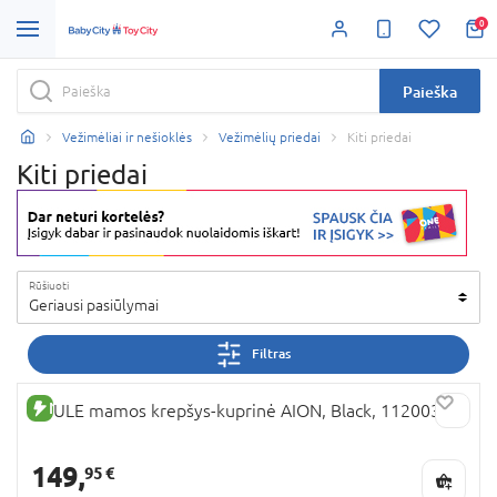
0
Paieška
Vežimėliai ir nešioklės
Vežimėlių priedai
Kiti priedai
Kiti priedai
Rūšiuoti
Geriausi pasiūlymai
Filtras
NAUJA PREKĖ
THULE mamos krepšys-kuprinė AION, Black, 11200361
149,
95 €