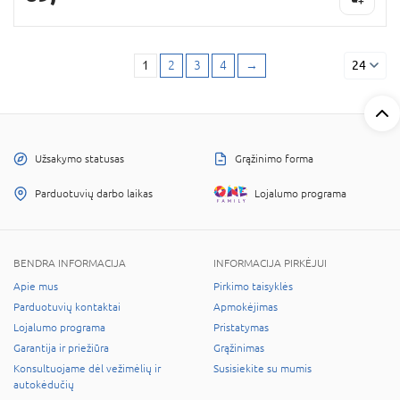
1
2
3
4
→
24
Užsakymo statusas
Grąžinimo forma
Parduotuvių darbo laikas
Lojalumo programa
BENDRA INFORMACIJA
INFORMACIJA PIRKĖJUI
Apie mus
Pirkimo taisyklės
Parduotuvių kontaktai
Apmokėjimas
Lojalumo programa
Pristatymas
Garantija ir priežiūra
Grąžinimas
Konsultuojame dėl vežimėlių ir
Susisiekite su mumis
autokėdučių