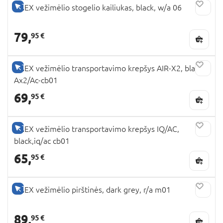
TIK INTERNETU
ANEX vežimėlio stogelio kailiukas, black, w/a 06
79,
95 €
TIK INTERNETU
ANEX vežimėlio transportavimo krepšys AIR-X2, black,
Ax2/Ac-cb01
69,
95 €
TIK INTERNETU
ANEX vežimėlio transportavimo krepšys IQ/AC,
black,iq/ac cb01
65,
95 €
TIK INTERNETU
ANEX vežimėlio pirštinės, dark grey, r/a m01
89,
95 €