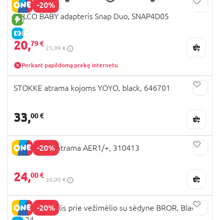
-20%
VALCO BABY adapteris Snap Duo, SNAP4D05
NAUJA PREKĖ
E-KAINA
20,
79 €
25,99 €
Perkant papildomą prekę internetu
STOKKE atrama kojoms YOYO, black, 646701
33,
00 €
-20%
JOOLZ kojų atrama AER1/+, 310413
24,
00 €
30,00 €
-20%
TRILLE laiptelis prie vežimėlio su sėdyne BROR, Black,
20-24