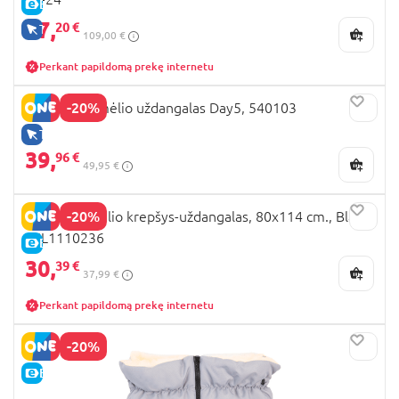
E-KAINA
87,
20 €
TIK INTERNETU
109,00 €
Perkant papildomą prekę internetu
-20%
JOOLZ vežimėlio uždangalas Day5, 540103
TIK INTERNETU
39,
96 €
49,95 €
-20%
MILLI vežimėlio krepšys-uždangalas, 80x114 cm., Black,
MIL1110236
E-KAINA
30,
39 €
37,99 €
Perkant papildomą prekę internetu
-20%
E-KAINA