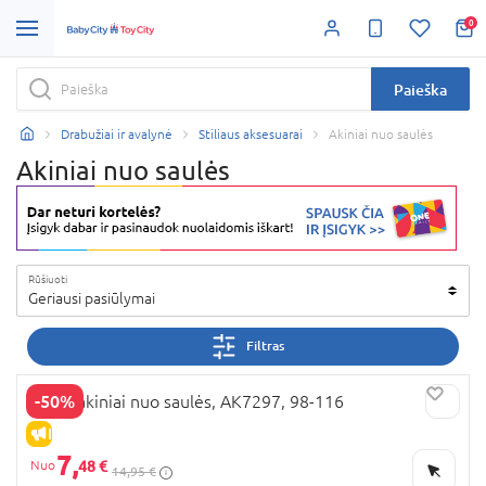
0
Paieška
Drabužiai ir avalynė
Stiliaus aksesuarai
Akiniai nuo saulės
Akiniai nuo saulės
Rūšiuoti
Geriausi pasiūlymai
Filtras
-50%
NEXT akiniai nuo saulės, AK7297, 98-116
IŠPARDAVIMAS
7,
48 €
14,95 €