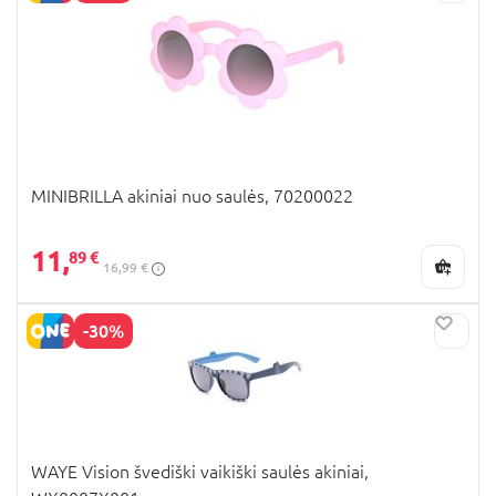
MINIBRILLA akiniai nuo saulės, 70200022
11,
89 €
16,99 €
-30%
WAYE Vision švediški vaikiški saulės akiniai,