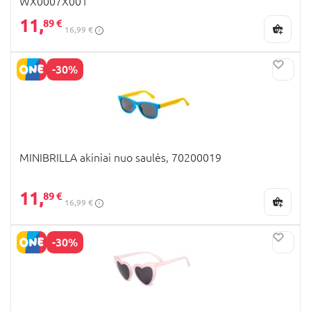
WX0007X001
11,
89 €
16,99 €
-30%
MINIBRILLA akiniai nuo saulės, 70200019
11,
89 €
16,99 €
-30%