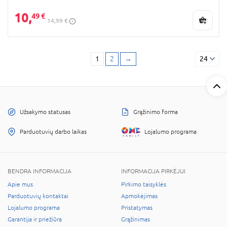
10,
49 €
14,99 €
1
2
→
24
Užsakymo statusas
Grąžinimo forma
Parduotuvių darbo laikas
Lojalumo programa
BENDRA INFORMACIJA
INFORMACIJA PIRKĖJUI
Apie mus
Pirkimo taisyklės
Parduotuvių kontaktai
Apmokėjimas
Lojalumo programa
Pristatymas
Garantija ir priežiūra
Grąžinimas