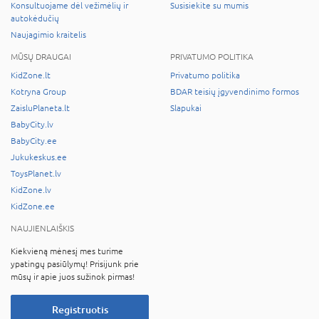
Konsultuojame dėl vežimėlių ir
Susisiekite su mumis
autokėdučių
Naujagimio kraitelis
MŪSŲ DRAUGAI
PRIVATUMO POLITIKA
KidZone.lt
Privatumo politika
Kotryna Group
BDAR teisių įgyvendinimo formos
ZaisluPlaneta.lt
Slapukai
BabyCity.lv
BabyCity.ee
Jukukeskus.ee
ToysPlanet.lv
KidZone.lv
KidZone.ee
NAUJIENLAIŠKIS
Kiekvieną mėnesį mes turime
ypatingų pasiūlymų! Prisijunk prie
mūsų ir apie juos sužinok pirmas!
Registruotis