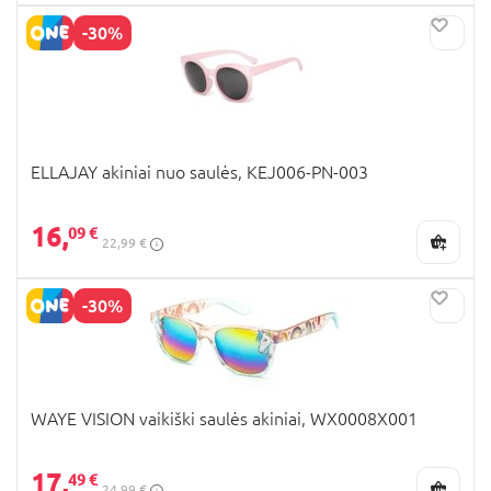
-30%
ELLAJAY akiniai nuo saulės, KEJ006-PN-003
16,
09 €
22,99 €
-30%
WAYE VISION vaikiški saulės akiniai, WX0008X001
17,
49 €
24,99 €