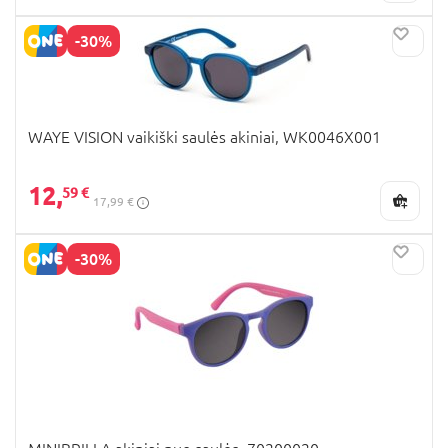
-30%
WAYE VISION vaikiški saulės akiniai, WK0046X001
12,
59 €
17,99 €
-30%