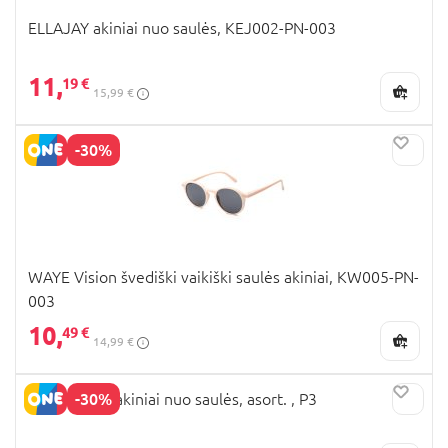
ELLAJAY akiniai nuo saulės, KEJ002-PN-003
11,
19 €
15,99 €
-30%
WAYE Vision švediški vaikiški saulės akiniai, KW005-PN-
003
10,
49 €
14,99 €
-30%
MINIBRILLA akiniai nuo saulės, asort. , P3