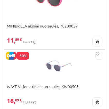
MINIBRILLA akiniai nuo saulės, 70200029
11,
89 €
16,99 €
-30%
WAYE Vision akiniai nuo saulės, KW00505
16,
09 €
22,99 €