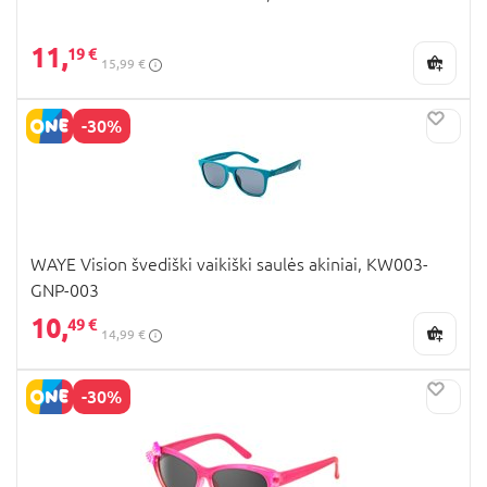
11,
19 €
15,99 €
-30%
WAYE Vision švediški vaikiški saulės akiniai, KW003-
GNP-003
10,
49 €
14,99 €
-30%