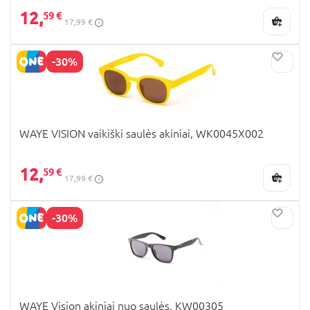
12,
59 €
17,99 €
-30%
WAYE VISION vaikiški saulės akiniai, WK0045X002
12,
59 €
17,99 €
-30%
WAYE Vision akiniai nuo saulės, KW00305