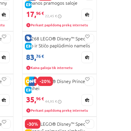
enny
Moanos pramogos saloje
E-KAINA
17,
96 €
22,45 €
etu
Perkant papildomą prekę internetu
GERA KAINA
ess™
43268 LEGO® Disney™ Specials
Lilo ir Stičo paplūdimio namelis
E-KAINA
83,
76 €
Kaina galioja tik internetu
-20%
ess™
43272 LEGO® Disney Princess™
Heihei
E-KAINA
35,
96 €
44,95 €
Perkant papildomą prekę internetu
-30%
ess™
43221 LEGO® Disney™ Specials