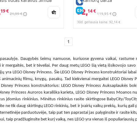
sis liūtas karalius Simba
Kakamorų barža
PARDAVIMAS
GERA KAINA
,
92,
E-KAINA
19 €
14 €
21,99 €
119,95 €
30d. geriausia kaina: 92,14 €
1
ų pasaulyje. Daugybės šeimų namuose, kuriuose gyvena vaikai, rastume n
ai ir mergaitės, bet ir tėveliai. Per daug metų LEGO šią vietą išsikovojo savo
rijų yra
LEGO Disney Princess
. Šie
LEGO Disney Princess konstruktoriai
labai
iš animacinių filmų, knygų, pasakų. Tad kiekvienai mergaitei
LEGO Disney P
Disney Princess konstruktorius
: LEGO Disney Princess Auksaplaukės bokš
Disney Princess Auroros karališka karieta, LEGO Disney Princess Moanos nu
us įdomius rinkinius. Minėtus rinkinius rasite skirtingose BabyCity/ToyCi
 ne tik daug skirtingų LEGO rinkinių, bet ir įvairių vaikų prekių, kurių gali 
 internetinėje parduotuvėje, taip pat ten paprastai jas palyginsite ir rasite k
, taip pradžiuginsite bet kurį vaiką, nes LEGO yra vienas iš populiariausių pa