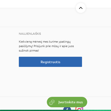
NAUJIENLAIŠKIS
Kiekvieną mėnesį mes turime ypatingų
pasiūlymų! Prisijunk prie mūsų ir apie juos
sužinok pirmas!
Registruotis
Įvertinkite mus