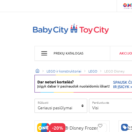
AKCIJO
PREKIŲ KATALOGAS
LEGO ir konstruktoriai
LEGO
LEGO Disney
Rūšiuoti
Parduotuvės
Geriausi pasiūlymai
Visi
GE
-20%
43265 LEGO® Disney Frozen
4325