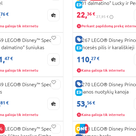
l
„101 dalmatino“ Lucky ir P
KAINA
E-KAINA
22,
,
36 €
76 €
27,95 €
na galioja tik internetu
Perkant papildomą prekę intern
RA KAINA
GERA KAINA
9 LEGO® Disney™ Specials
43267 LEGO® Disney Princ
 dalmatino“ šuniukas
Princesės pilis ir karališkieji
KAINA
E-KAINA
augintiniai
1,
110,
47 €
27 €
na galioja tik internetu
Kaina galioja tik internetu
RA KAINA
GERA KAINA
9 LEGO® Disney™ Specials
43270 LEGO® Disney Princ
as
Moanos nuotykių kanoja
KAINA
E-KAINA
,
53,
81 €
56 €
na galioja tik internetu
Kaina galioja tik internetu
%
3 LEGO® Disney™ Specials
43258 LEGO® Disney Princ