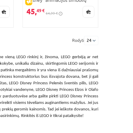
„Disney“ animacijos simbolių
IŠPARDAVIMAS
šimtmetis
45,
49 €
64,99 €
Rodyti
24
e vieną LEGO rinkinį ir, žinoma, LEGO gerbėją ar net
 kokybe, unikaliu dizainu, skirtingomis LEGO serijomis ir
 patinka mergaitėms ir yra viena iš dažniausiai prašomų
rincess
konstruktorius bus išsvajota dovana, bet ji gali
tas, LEGO Disney Princess Pelenės šventės pilis, LEGO
otykiai vandenyne, LEGO Disney Princess Elzos ir Olafo
ty parduotuvėse arba galite pirkti
LEGO Disney Princess
prireikti visiems tėveliams auginantiems mažylius. Jei jus
itų prekių geromis kainomis. Tad jei ieškote dovanos, kuri
sirinkimų. Rinkitės iš LEGO ir tikrai pataikysite!