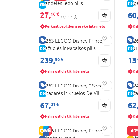
Arendelės ledo pilis
Ange
E-
E-KAINA
27,
60
16 €
33,95 €
Perkant papildomą prekę internetu
Kai
GERA KAINA
GE
43263 LEGO® Disney Princess™
4326
Gražuolės ir Pabaisos pilis
„101
E-KAINA
E-
239,
13
96 €
Kaina galioja tik internetu
Kai
GERA KAINA
GE
43262 LEGO® Disney™ Specials
4324
Piktadarės ir Kruelos De Vil
Stič
E-KAINA
E-
suknelės
67,
62
01 €
Kaina galioja tik internetu
Kai
-40
43266 LEGO® Disney Princess™
4324