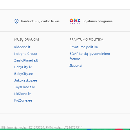
Parduotuvių darbo laikas
Lojalumo programa
MŪSŲ DRAUGAI
PRIVATUMO POLITIKA
KidZone.lt
Privatumo politika
Kotryna Group
BDAR teisių įgyvendinimo
formos
ZaisluPlaneta.lt
Slapukai
BabyCity.lv
BabyCity.ee
Jukukeskus.ee
ToysPlanet.lv
KidZone.lv
KidZone.ee
LT-02189, Įmonės kodas: 121673734, PVM kodas: LT216737314