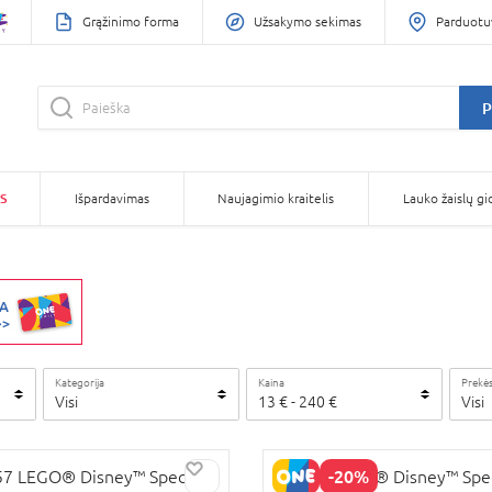
Grąžinimo forma
Užsakymo sekimas
Parduotu
P
S
Išpardavimas
Naujagimio kraitelis
Lauko žaislų gi
Kategorija
Kaina
Prekės
Visi
13
€
-
240
€
Visi
RA KAINA
-20%
7 LEGO® Disney™ Specials
43271 LEGO® Disney™ Spec