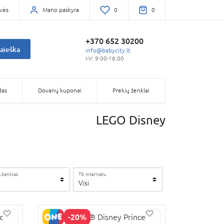
vės
Mano paskyra
0
0
+370 652 30200
aieška
info@babycity.lt
I-V: 9:00-16:00
das
Dovanų kuponai
Prekių ženklai
LEGO Disney
 ženklas
Tik internetu
Visi
-20%
ials
43260 LEGO® Disney Princess™