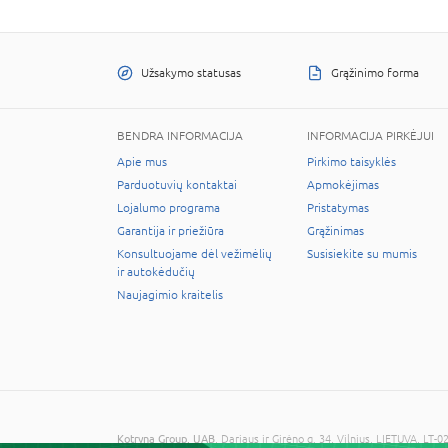
Užsakymo statusas
Grąžinimo forma
BENDRA INFORMACIJA
INFORMACIJA PIRKĖJUI
Apie mus
Pirkimo taisyklės
Parduotuvių kontaktai
Apmokėjimas
Lojalumo programa
Pristatymas
Garantija ir priežiūra
Grąžinimas
Konsultuojame dėl vežimėlių
Susisiekite su mumis
ir autokėdučių
Naujagimio kraitelis
Kotryna Group, UAB
, Dariaus ir Girėno g. 34, Vilnius, LIETUVA, 