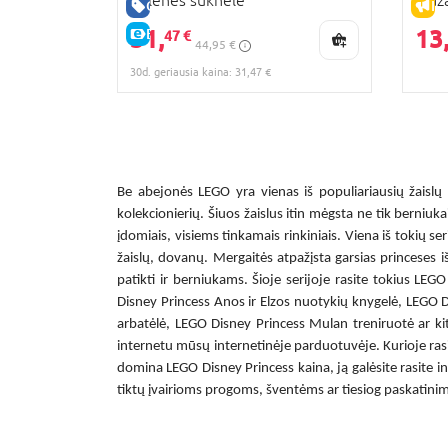
Pelenės suknelė
Maža
GERA KAINA
IŠ
31,
13
E-KAINA
47 €
44,95 €
30d. geriausia kaina: 31,47 €
Be abejonės LEGO yra vienas iš populiariausių žaisl
kolekcionierių. Šiuos žaislus itin mėgsta ne tik berniuk
įdomiais, visiems tinkamais rinkiniais. Viena iš tokių se
žaislų, dovanų. Mergaitės atpažįsta garsias princeses 
patikti ir berniukams. Šioje serijoje rasite tokius
LEGO 
Disney Princess Anos ir Elzos nuotykių knygelė, LEGO 
arbatėlė, LEGO Disney Princess Mulan treniruotė ar kit
internetu
mūsų internetinėje parduotuvėje. Kurioje rasite
domina
LEGO Disney Princess kaina
, ją galėsite rasite
tiktų įvairioms progoms, šventėms ar tiesiog paskatinimui