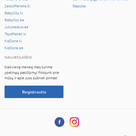
ZaisluPlaneta.lt
Slapukai
BabyCity.lv
BabyCity.ee
Jukukeskus.ee
ToysPlanet.lv
KidZone.lv
KidZone.ee
NAUJIENLAIŠKIS
Kiekvieną mėnesį mes turime
ypatingų pasiūlymų! Prisijunk prie
mūsų ir apie juos sužinok pirmas!
Registruotis