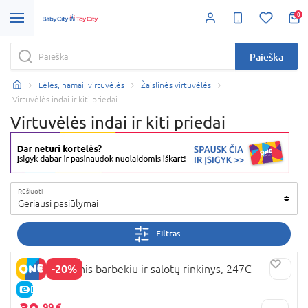
0
Paieška
Lėlės, namai, virtuvėlės
Žaislinės virtuvėlės
Virtuvėlės indai ir kiti priedai
Virtuvėlės indai ir kiti priedai
Rūšiuoti
Geriausi pasiūlymai
Filtras
-20%
BLUEY Medinis barbekiu ir salotų rinkinys, 247C
E-KAINA
99 €