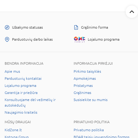
Užsakymo statusas
Grąžinimo forma
Parduotuvių darbo laikas
Lojalumo programa
BENDRA INFORMACIJA
INFORMACIJA PIRKĖJUI
Apie mus
Pirkimo taisyklės
Parduotuvių kontaktai
Apmokėjimas
Lojalumo programa
Pristatymas
Garantija ir priežiūra
Grąžinimas
Konsultuojame dėl vežimėlių ir
Susisiekite su mumis
autokėdučių
Naujagimio kraitelis
MŪSŲ DRAUGAI
PRIVATUMO POLITIKA
KidZone.lt
Privatumo politika
Kotryna Group
BDAR teisių įgyvendinimo formos