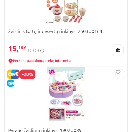
Žaislinis tortų ir desertų rinkinys, 2503U0164
15,
16 €
18,95 €
Perkant papildomą prekę internetu
-20%
E-KAINA
Pyragų žaidimų rinkinys, 1902U089