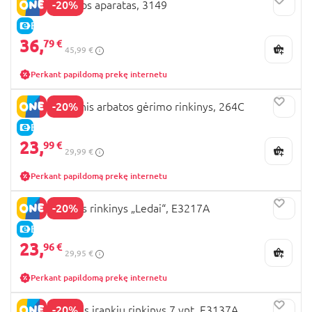
-20%
PLAYGO Kavos aparatas, 3149
E-KAINA
36,
79 €
45,99 €
Perkant papildomą prekę internetu
-20%
BLUEY Medinis arbatos gėrimo rinkinys, 264C
E-KAINA
23,
99 €
29,99 €
Perkant papildomą prekę internetu
-20%
HAPE žaislinis rinkinys „Ledai“, E3217A
E-KAINA
23,
96 €
29,95 €
Perkant papildomą prekę internetu
-20%
HAPE virtuvės įrankių rinkinys 7 vnt, E3137A