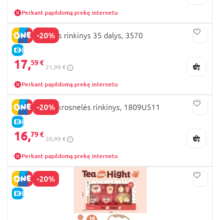
Perkant papildomą prekę internetu
-20%
PLAYGO Picos rinkinys 35 dalys, 3570
E-KAINA
17,
59 €
21,99 €
Perkant papildomą prekę internetu
-20%
Mikrobangų krosnelės rinkinys, 1809U511
E-KAINA
16,
79 €
20,99 €
Perkant papildomą prekę internetu
-20%
E-KAINA