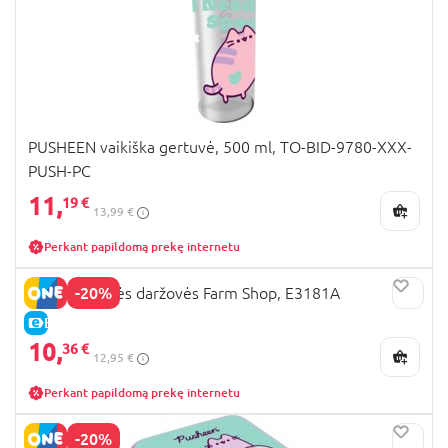
PUSHEEN vaikiška gertuvė, 500 ml, TO-BID-9780-XXX-
PUSH-PC
11,
19 €
13,99 €
Perkant papildomą prekę internetu
-20%
HAPE medinės daržovės Farm Shop, E3181A
E-KAINA
10,
36 €
12,95 €
Perkant papildomą prekę internetu
-20%