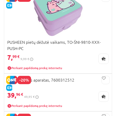
E-KAINA
PUSHEEN pietų dėžutė vaikams, TO-ŚNI-9810-XXX-
PUSH-PC
7,
99 €
9,99 €
Perkant papildomą prekę internetu
-20%
SMOBY kavos aparatas, 7600312512
E-KAINA
39,
96 €
49,95 €
Perkant papildomą prekę internetu