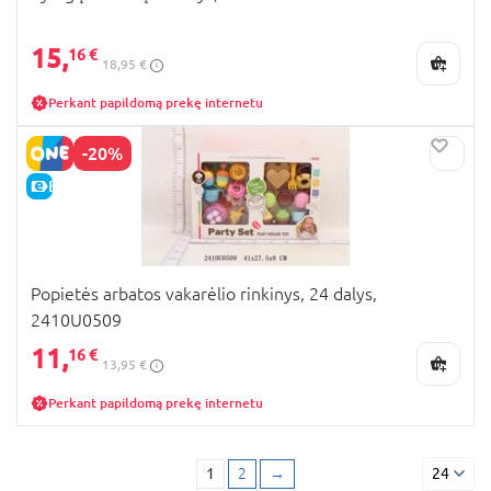
15,
16 €
18,95 €
Perkant papildomą prekę internetu
-20%
E-KAINA
Popietės arbatos vakarėlio rinkinys, 24 dalys,
2410U0509
11,
16 €
13,95 €
Perkant papildomą prekę internetu
1
2
→
24