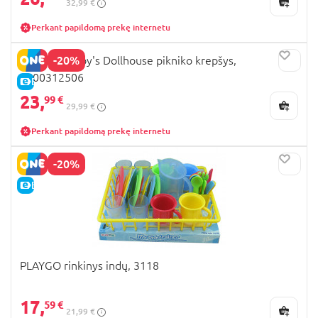
32,99 €
Perkant papildomą prekę internetu
-20%
SMOBY Gabby's Dollhouse pikniko krepšys,
7600312506
E-KAINA
23,
99 €
29,99 €
Perkant papildomą prekę internetu
-20%
E-KAINA
PLAYGO rinkinys indų, 3118
17,
59 €
21,99 €