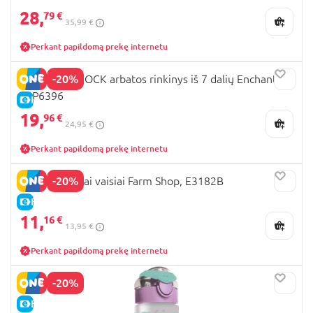
28,
79 €
35,99 €
Perkant papildomą prekę internetu
-20%
FLOSS AND ROCK arbatos rinkinys iš 7 dalių Enchanted,
43P6396
E-KAINA
19,
96 €
24,95 €
Perkant papildomą prekę internetu
-20%
HAPE mediniai vaisiai Farm Shop, E3182B
E-KAINA
11,
16 €
13,95 €
Perkant papildomą prekę internetu
-20%
E-KAINA