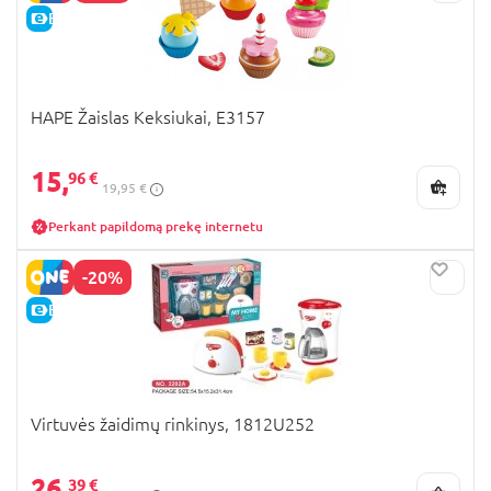
E-KAINA
HAPE Žaislas Keksiukai, E3157
15,
96 €
19,95 €
Perkant papildomą prekę internetu
-20%
E-KAINA
Virtuvės žaidimų rinkinys, 1812U252
26,
39 €