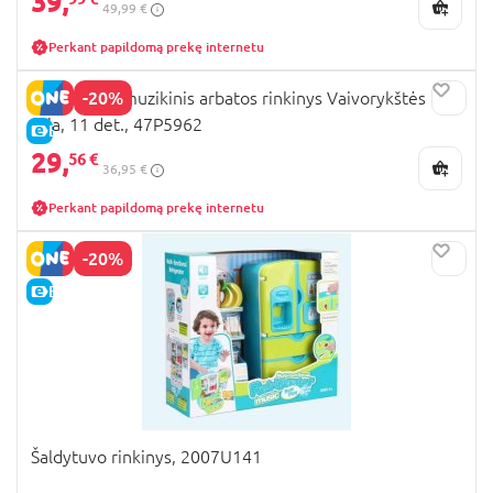
39,
49,99 €
Perkant papildomą prekę internetu
-20%
Floss&Rock muzikinis arbatos rinkinys Vaivorykštės
fėja, 11 det., 47P5962
E-KAINA
29,
56 €
36,95 €
Perkant papildomą prekę internetu
-20%
E-KAINA
Šaldytuvo rinkinys, 2007U141