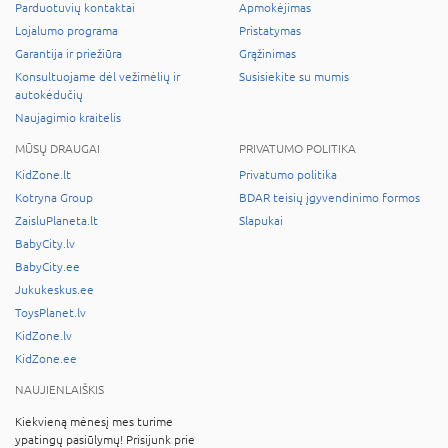
Parduotuvių kontaktai
Apmokėjimas
Lojalumo programa
Pristatymas
Garantija ir priežiūra
Grąžinimas
Konsultuojame dėl vežimėlių ir
Susisiekite su mumis
autokėdučių
Naujagimio kraitelis
MŪSŲ DRAUGAI
PRIVATUMO POLITIKA
KidZone.lt
Privatumo politika
Kotryna Group
BDAR teisių įgyvendinimo formos
ZaisluPlaneta.lt
Slapukai
BabyCity.lv
BabyCity.ee
Jukukeskus.ee
ToysPlanet.lv
KidZone.lv
KidZone.ee
NAUJIENLAIŠKIS
Kiekvieną mėnesį mes turime
ypatingų pasiūlymų! Prisijunk prie