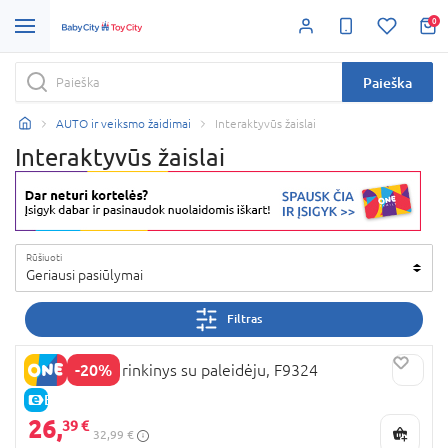
0
Paieška
AUTO ir veiksmo žaidimai
Interaktyvūs žaislai
Interaktyvūs žaislai
Rūšiuoti
Geriausi pasiūlymai
Filtras
-20%
BEYBLADE X rinkinys su paleidėju, F9324
E-KAINA
26,
39 €
32,99 €