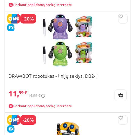
Perkant papildomą prekę internetu
-20%
E-KAINA
DRAWBOT robotukas - linijų seklys, DB2-1
11,
99 €
14,99 €
Perkant papildomą prekę internetu
-20%
E-KAINA