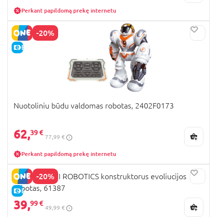
Perkant papildomą prekę internetu
-20%
E-KAINA
Nuotoliniu būdu valdomas robotas, 2402F0173
62,
39 €
77,99 €
Perkant papildomą prekę internetu
-20%
CLEMENTONI ROBOTICS konstruktorus evoliucijos
robotas, 61387
E-KAINA
39,
99 €
49,99 €