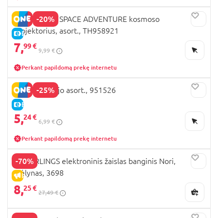
-20%
TRENDHAUS SPACE ADVENTURE kosmoso
projektorius, asort., TH958921
E-KAINA
7,
99 €
9,99 €
Perkant papildomą prekę internetu
-25%
Šviečiantis jojo asort., 951526
E-KAINA
5,
24 €
6,99 €
Perkant papildomą prekę internetu
-70%
FINGERLINGS elektroninis žaislas banginis Nori,
mėlynas, 3698
IŠPARDAVIMAS
8,
25 €
27,49 €