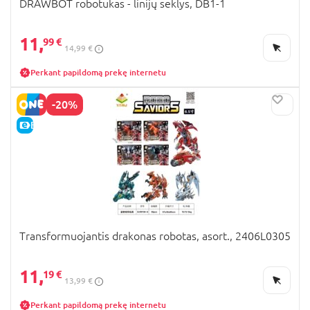
DRAWBOT robotukas - linijų seklys, DB1-1
11,
99 €
14,99 €
Perkant papildomą prekę internetu
-20%
E-KAINA
Transformuojantis drakonas robotas, asort., 2406L0305
11,
19 €
13,99 €
Perkant papildomą prekę internetu