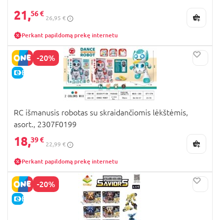
21,
56 €
26,95 €
Perkant papildomą prekę internetu
-20%
E-KAINA
RC išmanusis robotas su skraidančiomis lėkštėmis,
asort., 2307F0199
18,
39 €
22,99 €
Perkant papildomą prekę internetu
-20%
E-KAINA