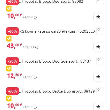
-60%
SILVERLIT robotas Biopod Duo asort., 88082
IŠPARDAVIMAS
10,
00 €
24,99 €
-60%
PJ MASKS kovinė katė su garso efektais, F52025L0
IŠPARDAVIMAS
43,
60 €
109,00 €
-50%
SILVERLIT robotas Biopod Duo Goe asort., 88137
IŠPARDAVIMAS
12,
50 €
24,99 €
-60%
SILVERLIT robotas Biopod Battle Duo asort., 88129
IŠPARDAVIMAS
10,
00 €
24,99 €