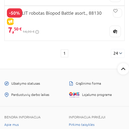
-50%
SILVERLIT robotas Biopod Battle asort., 88130
IŠPARDAVIMAS
7,
50 €
14,99 €
1
24
Užsakymo statusas
Grąžinimo forma
Parduotuvių darbo laikas
Lojalumo programa
BENDRA INFORMACIJA
INFORMACIJA PIRKĖJUI
Apie mus
Pirkimo taisyklės