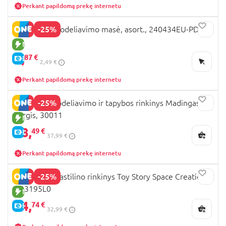
Perkant papildomą prekę internetu
-25%
PLAY-DOH modeliavimo masė, asort., 240434EU-PDQ
NAUJA PREKĖ
1,
87 €
E-KAINA
2,49 €
Perkant papildomą prekę internetu
-25%
OKTO 3D modeliavimo ir tapybos rinkinys Madingas
korgis, 30011
NAUJA PREKĖ
28,
49 €
E-KAINA
37,99 €
Perkant papildomą prekę internetu
-25%
PLAY DOH plastilino rinkinys Toy Story Space Creations,
G23195L0
NAUJA PREKĖ
24,
74 €
E-KAINA
32,99 €