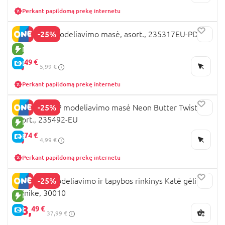
Perkant papildomą prekę internetu
-25%
PLAY-DOH modeliavimo masė, asort., 235317EU-PDQ
NAUJA PREKĖ
4,
49 €
E-KAINA
5,99 €
Perkant papildomą prekę internetu
-25%
SLIMYGLOOP modeliavimo masė Neon Butter Twist,
asort., 235492-EU
NAUJA PREKĖ
3,
74 €
E-KAINA
4,99 €
Perkant papildomą prekę internetu
-25%
OKTO 3D modeliavimo ir tapybos rinkinys Katė gėlių
vainike, 30010
NAUJA PREKĖ
28,
49 €
E-KAINA
37,99 €