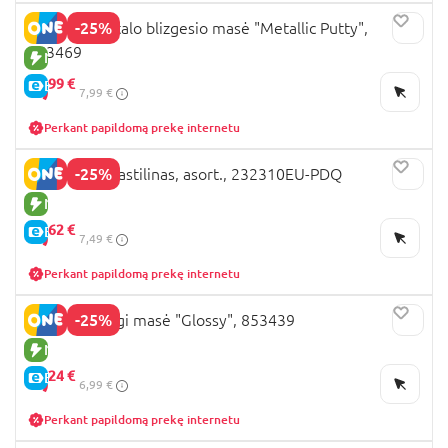
-25%
JADORE metalo blizgesio masė "Metallic Putty",
853469
NAUJA PREKĖ
5,
99 €
E-KAINA
7,99 €
Perkant papildomą prekę internetu
-25%
PLAY-DOH plastilinas, asort., 232310EU-PDQ
NAUJA PREKĖ
5,
62 €
E-KAINA
7,49 €
Perkant papildomą prekę internetu
-25%
JADORE blizgi masė "Glossy", 853439
NAUJA PREKĖ
5,
24 €
E-KAINA
6,99 €
Perkant papildomą prekę internetu