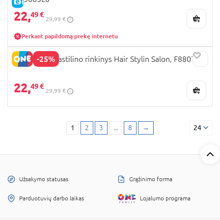
E-KAINA
22,
49 €
29,99 €
Perkant papildomą prekę internetu
-25%
PLAY DOH plastilino rinkinys Hair Stylin Salon, F8807
22,
49 €
29,99 €
1
2
3
...
8
→
24
Užsakymo statusas
Grąžinimo forma
Parduotuvių darbo laikas
Lojalumo programa