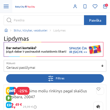
0
Paieška
Stiliui, kūrybai, vaizduotei
Lipdymas
Lipdymas
Rūšiuoti
Geriausi pasiūlymai
Filtras
-25%
OKTO spalvinimo moliu rinkinys pagal skaičius
Kapibara, 20047
NAUJA PREKĖ
22,
49 €
E-KAINA
29,99 €