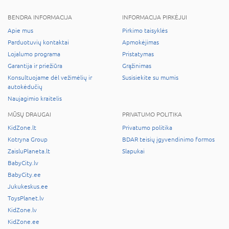
BENDRA INFORMACIJA
INFORMACIJA PIRKĖJUI
Apie mus
Pirkimo taisyklės
Parduotuvių kontaktai
Apmokėjimas
Lojalumo programa
Pristatymas
Garantija ir priežiūra
Grąžinimas
Konsultuojame dėl vežimėlių ir
Susisiekite su mumis
autokėdučių
Naujagimio kraitelis
MŪSŲ DRAUGAI
PRIVATUMO POLITIKA
KidZone.lt
Privatumo politika
Kotryna Group
BDAR teisių įgyvendinimo formos
ZaisluPlaneta.lt
Slapukai
BabyCity.lv
BabyCity.ee
Jukukeskus.ee
ToysPlanet.lv
KidZone.lv
KidZone.ee