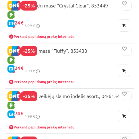
-25%
JADORE skaidri masė "Crystal Clear", 853449
NAUJA PREKĖ
5,
24 €
E-KAINA
6,99 €
Perkant papildomą prekę internetu
-25%
JADORE puri masė "Fluffy", 853433
NAUJA PREKĖ
5,
24 €
E-KAINA
6,99 €
Perkant papildomą prekę internetu
-25%
HELLO KITTY veikėjų slaimo indelis asort., 04-6154
NAUJA PREKĖ
3,
74 €
E-KAINA
4,99 €
Perkant papildomą prekę internetu