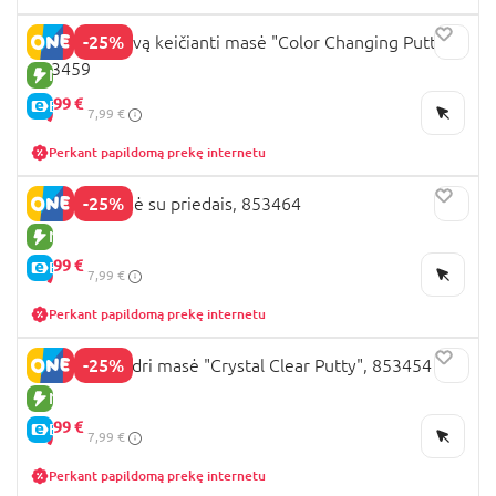
-25%
JADORE spalvą keičianti masė "Color Changing Putty",
853459
NAUJA PREKĖ
5,
99 €
E-KAINA
7,99 €
Perkant papildomą prekę internetu
-25%
JADORE masė su priedais, 853464
NAUJA PREKĖ
5,
99 €
E-KAINA
7,99 €
Perkant papildomą prekę internetu
-25%
JADORE skaidri masė "Crystal Clear Putty", 853454
NAUJA PREKĖ
5,
99 €
E-KAINA
7,99 €
Perkant papildomą prekę internetu