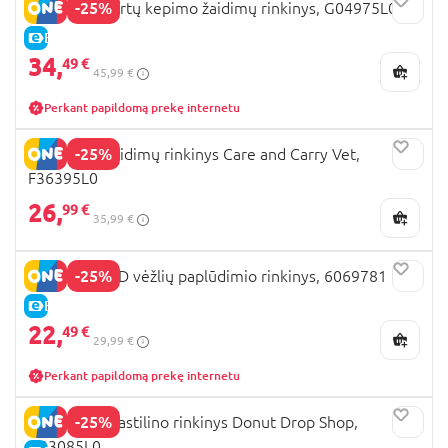
-25%
PLAY-DOH tortų kepimo žaidimų rinkinys, G04975L0
E-KAINA
34,
49 €
45,99 €
Perkant papildomą prekę internetu
-25%
PLAY DOH žaidimų rinkinys Care and Carry Vet,
F36395L0
26,
99 €
35,99 €
-25%
KINETIC SAND vėžlių paplūdimio rinkinys, 6069781
E-KAINA
22,
49 €
29,99 €
Perkant papildomą prekę internetu
-25%
PLAY DOH plastilino rinkinys Donut Drop Shop,
G23085L0