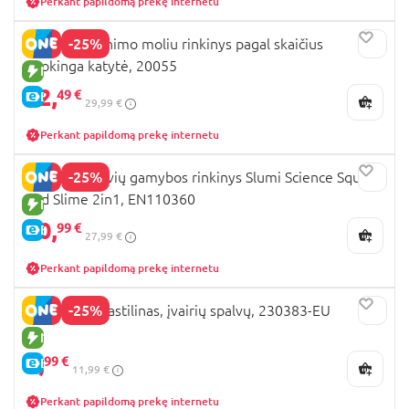
Perkant papildomą prekę internetu
-25%
OKTO spalvinimo moliu rinkinys pagal skaičius
Juokinga katytė, 20055
NAUJA PREKĖ
22,
49 €
E-KAINA
29,99 €
Perkant papildomą prekę internetu
-25%
LISCIANI gleivių gamybos rinkinys Slumi Science Squish
and Slime 2in1, EN110360
NAUJA PREKĖ
20,
99 €
E-KAINA
27,99 €
Perkant papildomą prekę internetu
-25%
PLAY-DOH plastilinas, įvairių spalvų, 230383-EU
NAUJA PREKĖ
8,
99 €
E-KAINA
11,99 €
Perkant papildomą prekę internetu