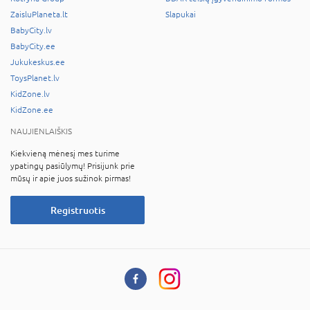
ZaisluPlaneta.lt
Slapukai
BabyCity.lv
BabyCity.ee
Jukukeskus.ee
ToysPlanet.lv
KidZone.lv
KidZone.ee
NAUJIENLAIŠKIS
Kiekvieną mėnesį mes turime
ypatingų pasiūlymų! Prisijunk prie
mūsų ir apie juos sužinok pirmas!
Registruotis