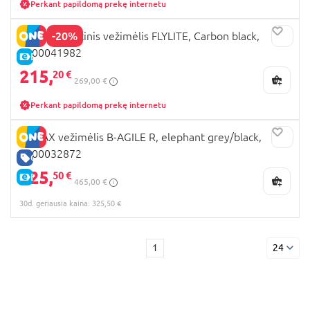
Perkant papildomą prekę internetu
-20%
BRITAX sportinis vežimėlis FLYLITE, Carbon black,
2000041982
E-KAINA
215,
20 €
269,00 €
Perkant papildomą prekę internetu
BRITAX vežimėlis B-AGILE R, elephant grey/black,
2000032872
GERA KAINA
325,
50 €
E-KAINA
465,00 €
30d. geriausia kaina: 325,50 €
1
24