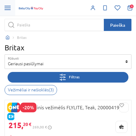
0
Paieška
Britax
Britax
Rūšiuoti
Geriausi pasiūlymai
Filtras
Vežimėliai ir nešioklės
(
3
)
-20%
BRITAX sportinis vežimėlis FLYLITE, Teak, 2000041983
E-KAINA
215,
20 €
269,00 €