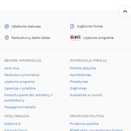
Užsakymo statusas
Grąžinimo forma
Parduotuvių darbo laikas
Lojalumo programa
BENDRA INFORMACIJA
INFORMACIJA PIRKĖJUI
Apie mus
Pirkimo taisyklės
Parduotuvių kontaktai
Apmokėjimas
Lojalumo programa
Pristatymas
Garantija ir priežiūra
Grąžinimas
Konsultuojame dėl vežimėlių ir
Susisiekite su mumis
autokėdučių
Naujagimio kraitelis
MŪSŲ DRAUGAI
PRIVATUMO POLITIKA
KidZone.lt
Privatumo politika
Kotryna Group
BDAR teisių įgyvendinimo formos