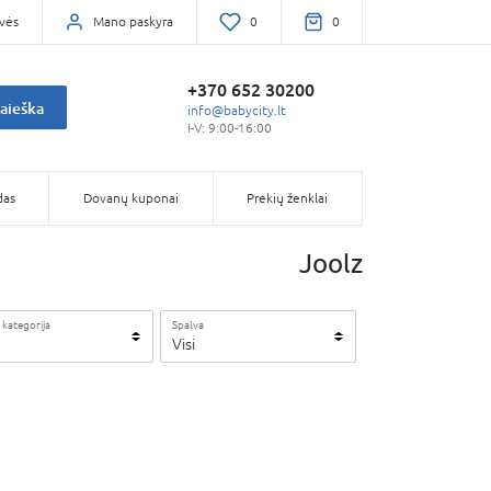
vės
Mano paskyra
0
0
+370 652 30200
aieška
info@babycity.lt
I-V: 9:00-16:00
das
Dovanų kuponai
Prekių ženklai
Joolz
 kategorija
Spalva
Visi