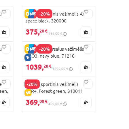
-20%
Aer2,
JOOLZ sportinis vežimėlis Aer2,
space black, 320000
375,
20 €
469,00 €
-20%
Aer2,
JOOLZ universalus vežimėlis
GEO3, navy blue, 71210
TIK INTERNETU
1039,
20 €
1299,00 €
-20%
e
JOOLZ sportinis vežimėlis
een,
AER+, Forest green, 310011
IŠPARDAVIMAS
369,
00 €
459,00 €