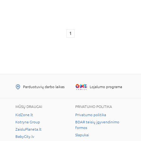
1
Parduotuvių darbo laikas
Lojalumo programa
MŪSŲ DRAUGAI
PRIVATUMO POLITIKA
KidZone.lt
Privatumo politika
Kotryna Group
BDAR teisių įgyvendinimo
formos
ZaisluPlaneta.lt
Slapukai
BabyCity.lv