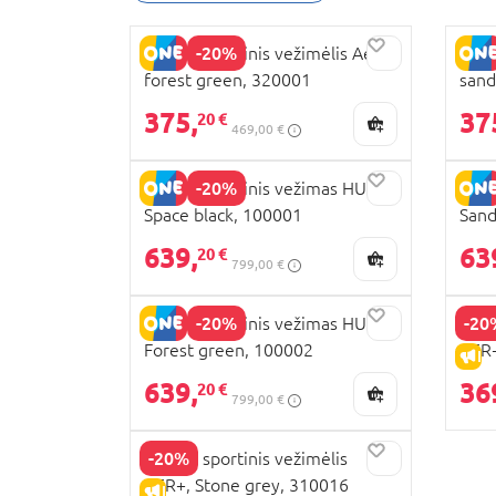
-20%
JOOLZ sportinis vežimėlis Aer2,
JOOL
forest green, 320001
sand
375,
37
20 €
469,00 €
-20%
JOOLZ sportinis vežimas HUB2,
JOOL
Space black, 100001
Sand
639,
63
20 €
799,00 €
-20%
-20
JOOLZ sportinis vežimas HUB2,
JOOL
Forest green, 100002
AER+
IŠ
639,
36
20 €
799,00 €
-20%
JOOLZ sportinis vežimėlis
AER+, Stone grey, 310016
IŠPARDAVIMAS