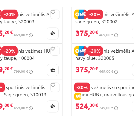
-20%
-20%
Z sportinis vežimėlis Aer2,
JOOLZ sportinis vežimėlis 
y taupe, 320003
sage green, 320002
5,
375,
20 €
20 €
469,00 €
469,00 €
-20%
-20%
Z sportinis vežimas HUB2,
JOOLZ sportinis vežimėlis 
y taupe, 100004
navy blue, 320005
9,
375,
20 €
20 €
799,00 €
469,00 €
%
-30%
Z sportinis vežimėlis
JOOLZ vežimėlis su sportin
, Sage green, 310013
dalimi HUB+, marvellous gr
PARDAVIMAS
IŠPARDAVIMAS
900220
9,
524,
00 €
30 €
459,00 €
749,00 €