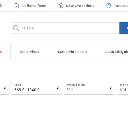
Grąžinimo forma
Užsakymo sekimas
Parduotu
P
S
Išpardavimas
Naujagimio kraitelis
Lauko žaislų gi
Kaina
Prekės ženklas
Svorio
369
€
-
1040
€
Visi
Visi