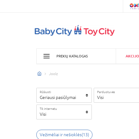
AKCIJO
PREKIŲ KATALOGAS
Joolz
Rūšiuoti
Parduotuvės
Geriausi pasiūlymai
Visi
Tik internetu
Visi
Vežimėliai ir nešioklės
(
13
)