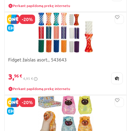
Perkant papildomą prekę internetu
-20%
E-KAINA
Fidget žaislas asort., 543643
3,
96 €
4,95 €
Perkant papildomą prekę internetu
-20%
E-KAINA