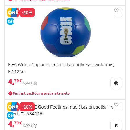
-20%
E-KAINA
FIFA World Cup antistresinis kamuoliukas, violetinis,
FI11250
4,
79 €
5,99 €
Perkant papildomą prekę internetu
-20%
TRENDHAUSE Good Feelings magiškas drugelis, 1 vnt.,
asort, TH964038
E-KAINA
4,
79 €
5,99 €