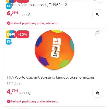
pinbolo žaidimas, asort., TH960412
E-KAINA
6,
39 €
7,99 €
Perkant papildomą prekę internetu
-20%
E-KAINA
FIFA World Cup antistresinis kamuoliukas, oranžinis,
FI11252
4,
79 €
5,99 €
Perkant papildomą prekę internetu