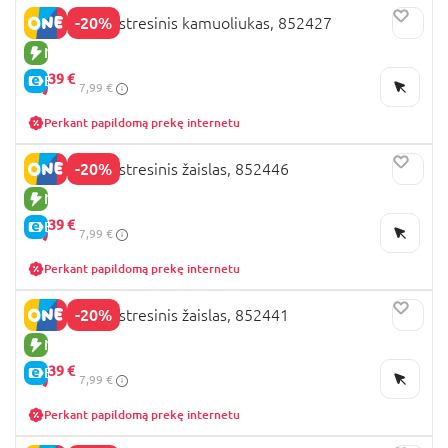
-20%
JADORE antistresinis kamuoliukas, 852427
NAUJA PREKĖ
6,
39 €
E-KAINA
7,99 €
Perkant papildomą prekę internetu
-20%
JADORE antistresinis žaislas, 852446
NAUJA PREKĖ
6,
39 €
E-KAINA
7,99 €
Perkant papildomą prekę internetu
-20%
JADORE antistresinis žaislas, 852441
NAUJA PREKĖ
6,
39 €
E-KAINA
7,99 €
Perkant papildomą prekę internetu