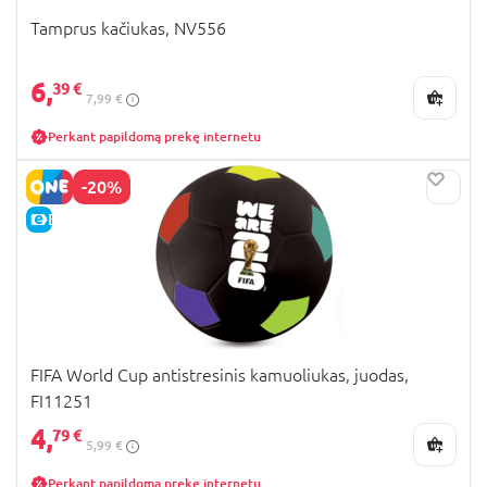
Tamprus kačiukas, NV556
6,
39 €
7,99 €
Perkant papildomą prekę internetu
-20%
E-KAINA
FIFA World Cup antistresinis kamuoliukas, juodas,
FI11251
4,
79 €
5,99 €
Perkant papildomą prekę internetu