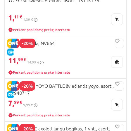
YO-YO su šviesos efektais, asort., 1511K138
1,
11 €
1,39 €
Perkant papildomą prekę internetu
-20%
Minkšta Panda, NV664
E-KAINA
11,
99 €
14,99 €
Perkant papildomą prekę internetu
-20%
TRENDHAUS YOYO BATTLE šviečiantis yoyo, asort.,
TH948717
E-KAINA
7,
99 €
9,99 €
Perkant papildomą prekę internetu
-20%
TRENDHAUSE axolotl langų bėgikas, 1 vnt., asort,