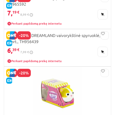
TH965592
E-KAINA
7,
19 €
8,99 €
Perkant papildomą prekę internetu
-20%
TRENDHAUS DREAMLAND vaivorykštinė spyruoklė,
asort., TH956439
E-KAINA
6,
39 €
7,99 €
Perkant papildomą prekę internetu
-20%
E-KAINA