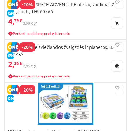
-20%
TRENDHAUS SPACE ADVENTURE ateivių žaidimas 2
vnt.,asort., TH960566
E-KAINA
4,
79 €
5,99 €
Perkant papildomą prekę internetu
-20%
NASA tamsoje šviečiančios žvaigždės ir planetos, 82-
0044-A
E-KAINA
2,
36 €
2,95 €
Perkant papildomą prekę internetu
-20%
E-KAINA