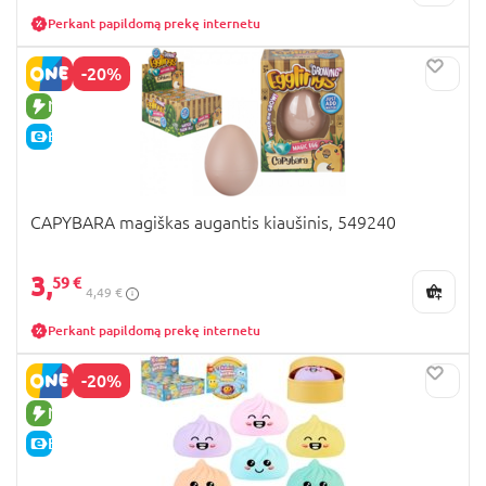
Perkant papildomą prekę internetu
-20%
NAUJA PREKĖ
E-KAINA
CAPYBARA magiškas augantis kiaušinis, 549240
3,
59 €
4,49 €
Perkant papildomą prekę internetu
-20%
NAUJA PREKĖ
E-KAINA