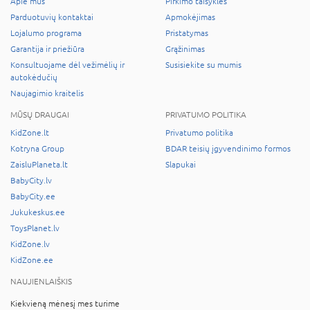
Apie mus
Pirkimo taisyklės
Parduotuvių kontaktai
Apmokėjimas
Lojalumo programa
Pristatymas
Garantija ir priežiūra
Grąžinimas
Konsultuojame dėl vežimėlių ir
Susisiekite su mumis
autokėdučių
Naujagimio kraitelis
MŪSŲ DRAUGAI
PRIVATUMO POLITIKA
KidZone.lt
Privatumo politika
Kotryna Group
BDAR teisių įgyvendinimo formos
ZaisluPlaneta.lt
Slapukai
BabyCity.lv
BabyCity.ee
Jukukeskus.ee
ToysPlanet.lv
KidZone.lv
KidZone.ee
NAUJIENLAIŠKIS
Kiekvieną mėnesį mes turime