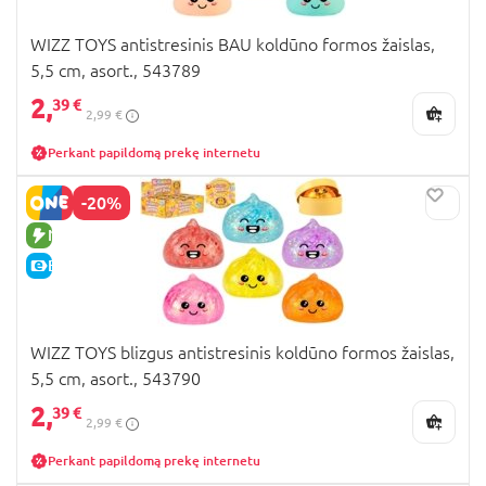
WIZZ TOYS antistresinis BAU koldūno formos žaislas,
5,5 cm, asort., 543789
2,
39 €
2,99 €
Perkant papildomą prekę internetu
-20%
NAUJA PREKĖ
E-KAINA
WIZZ TOYS blizgus antistresinis koldūno formos žaislas,
5,5 cm, asort., 543790
2,
39 €
2,99 €
Perkant papildomą prekę internetu