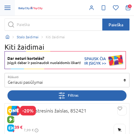
0
Paieška
Stalo žaidimai
Kiti žaidimai
Kiti žaidimai
Rūšiuoti
Geriausi pasiūlymai
Filtras
-20%
JADORE antistresinis žaislas, 852421
NAUJA PREKĖ
6,
39 €
E-KAINA
7,99 €