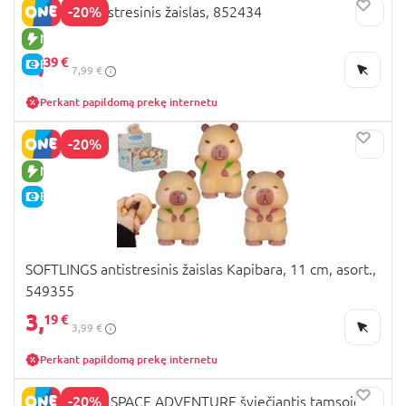
-20%
JADORE antistresinis žaislas, 852434
NAUJA PREKĖ
6,
39 €
E-KAINA
7,99 €
Perkant papildomą prekę internetu
-20%
NAUJA PREKĖ
E-KAINA
SOFTLINGS antistresinis žaislas Kapibara, 11 cm, asort.,
549355
3,
19 €
3,99 €
Perkant papildomą prekę internetu
-20%
TRENDHAUS SPACE ADVENTURE šviečiantis tamsoje