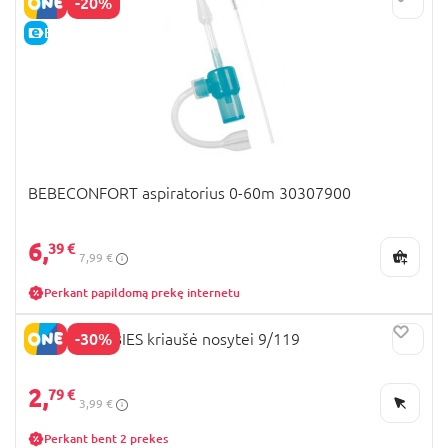
-20%
E-KAINA
BEBECONFORT aspiratorius 0-60m 30307900
6,
39 €
7,99 €
Perkant papildomą prekę internetu
-30%
CANPOL BABIES kriaušė nosytei 9/119
2,
79 €
3,99 €
Perkant bent 2 prekes