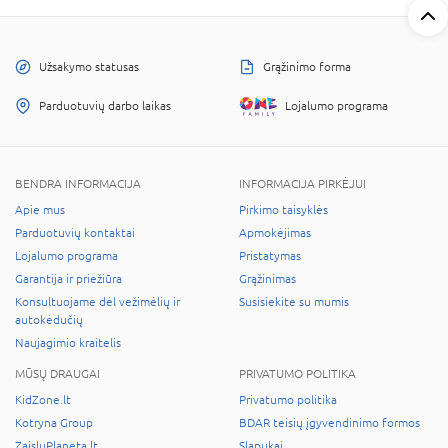
Užsakymo statusas
Grąžinimo forma
Parduotuvių darbo laikas
Lojalumo programa
BENDRA INFORMACIJA
INFORMACIJA PIRKĖJUI
Apie mus
Pirkimo taisyklės
Parduotuvių kontaktai
Apmokėjimas
Lojalumo programa
Pristatymas
Garantija ir priežiūra
Grąžinimas
Konsultuojame dėl vežimėlių ir
Susisiekite su mumis
autokėdučių
Naujagimio kraitelis
MŪSŲ DRAUGAI
PRIVATUMO POLITIKA
KidZone.lt
Privatumo politika
Kotryna Group
BDAR teisių įgyvendinimo formos
ZaisluPlaneta.lt
Slapukai