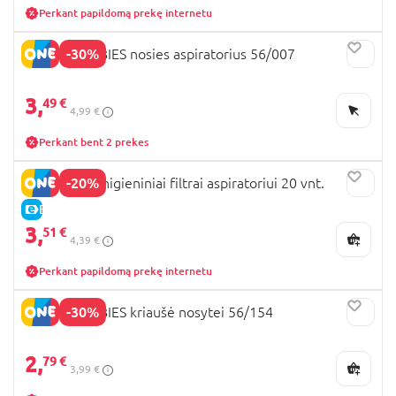
Perkant papildomą prekę internetu
-30%
CANPOL BABIES nosies aspiratorius 56/007
3,
49 €
4,99 €
Perkant bent 2 prekes
-20%
NOSEFRIDA higieniniai filtrai aspiratoriui 20 vnt.
E-KAINA
3,
51 €
4,39 €
Perkant papildomą prekę internetu
-30%
CANPOL BABIES kriaušė nosytei 56/154
2,
79 €
3,99 €