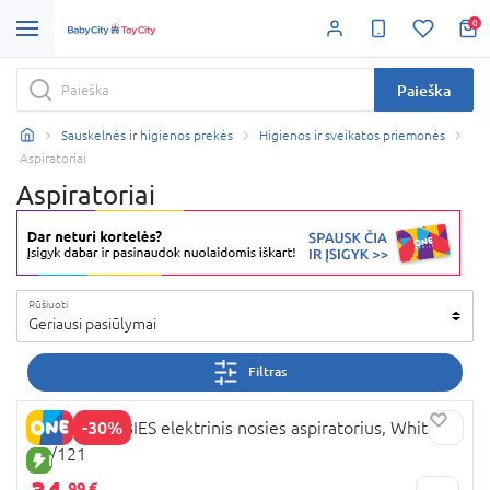
0
Paieška
Sauskelnės ir higienos prekės
Higienos ir sveikatos priemonės
Aspiratoriai
Aspiratoriai
Rūšiuoti
Geriausi pasiūlymai
Filtras
-30%
CANPOL BABIES elektrinis nosies aspiratorius, White,
20/121
NAUJA PREKĖ
99 €