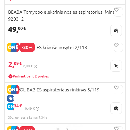
BEABA Tomydoo elektrinis nosies aspiratorius, Mineral,
920312
49,
00 €
-30%
CANPOL BABIES kriaušė nosytei 2/118
2,
09 €
2,99 €
Perkant bent 2 prekes
CANPOL BABIES aspiratoriaus rinkinys 5/119
GERA KAINA
7,
34 €
E-KAINA
10,49 €
30d. geriausia kaina: 7,34 €