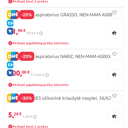
Perkant bent 2 prekes
-20%
NENO nosies aspiratorius GRASSO, NEN-MAM-AS004
E-KAINA
71,
96 €
TIK INTERNETU
89,95 €
Perkant papildomą prekę internetu
-20%
NENO nosies aspiratorius NARIZ, NEN-MAM-AS003
E-KAINA
100,
00 €
TIK INTERNETU
125,00 €
Perkant papildomą prekę internetu
-30%
CANPOL BABIES silikoninė kriaušytė nosytei, 56/621
5,
24 €
7,49 €
Perkant bent 2 prekes