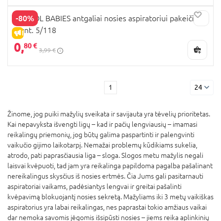
-80%
CANPOL BABIES antgaliai nosies aspiratoriui pakeičiami
3 vnt. 5/118
IŠPARDAVIMAS
0,
80 €
3,99 €
1
24
Žinome, jog puiki mažylių sveikata ir savijauta yra tėvelių prioritetas.
Kai nepavyksta išvengti ligų – kad ir pačių lengviausių – imamasi
reikalingų priemonių, jog būtų galima paspartinti ir palengvinti
vaikučio gijimo laikotarpį. Nemažai problemų kūdikiams sukelia,
atrodo, pati paprasčiausia liga – sloga. Slogos metu mažylis negali
laisvai kvėpuoti, tad jam yra reikalinga papildoma pagalba pašalinant
nereikalingus skysčius iš nosies ertmės. Čia Jums gali pasitarnauti
aspiratoriai vaikams, padėsiantys lengvai ir greitai pašalinti
kvėpavimą blokuojantį nosies sekretą. Mažyliams iki 3 metų vaikiškas
aspiratorius yra labai reikalingas, nes paprastai tokio amžiaus vaikai
dar nemoka savomis jėgomis išsipūsti nosies – jiems reika aplinkinių