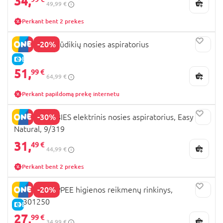
34,
49,99 €
Perkant bent 2 prekes
-20%
MOMCOZY kūdikių nosies aspiratorius
E-KAINA
51,
99 €
64,99 €
Perkant papildomą prekę internetu
-30%
CANPOL BABIES elektrinis nosies aspiratorius, Easy
Natural, 9/319
31,
49 €
44,99 €
Perkant bent 2 prekes
-20%
TOMMEE TIPPEE higienos reikmenų rinkinys,
42301250
E-KAINA
27,
99 €
34,99 €