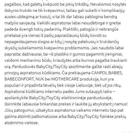
pagalbos, kad galėtų kvėpuoti be jokių trikdžių. Nevalomos nosytės
išskyros trukdo ne tik kvėpavimui, tačiau gali sukelti ir komplikacijų:
ausies uždegimą ar kosulį, o tai tik dar labiau pablogina bendrą
mažylio savijautą. Vaikiški aspiratoriai labai nesudėtingai ir greitai
padeda išvengti tokių padarinių. Praktiški, patogūs ir nebrangūs
prietaisai yra vienas iš pačių paprasčiausių būdų kovoti su
nepageidaujamos slogos ar kitų į nosytę patekusių ir trukdančių
skysčių sukeliamomis kvėpavimo problemomis. Jais naudotis labai
paprasta: dažniausiai, tai –iš plastiko ir gumos pagaminti įrenginiai,
valdomi mechaniniu būdu, kriaušytės arba burnos pagalba traukiant
orą. Parduotuvės BabyCity/ToyCity asortimente galite rasti abiejų
principų aspiratorius kūdikiams. Čia prekiaujama CANPOL BABIES,
BABECONFORT, NUK bei MOTHERCARE produkcija, kuri yra
populiari ir pripažinta tėvelių tiek visoje Lietuvoje, tiek už jos ribų.
Aspiratoriai kūdikiams internetu padės Jums sutaupyti laiko –
apsilankykite BabyCity/ToyCity elektroninėje parduotuvėje,
išsirinkite labiausiai tinkančias prekes ir laukite jų atvykstant į namus!
Jūsų patogumui, užsakytus aspiratorius vaikams internetu taip pat
galima atsiimti paštomatuose arba BabyCity/ToyCity fizinėse prekių
atsiėmimo vietose.