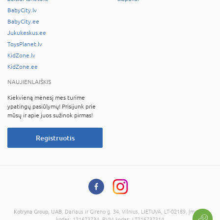
BabyCity.lv
BabyCity.ee
Jukukeskus.ee
ToysPlanet.lv
KidZone.lv
KidZone.ee
NAUJIENLAIŠKIS
Kiekvieną mėnesį mes turime
ypatingų pasiūlymų! Prisijunk prie
mūsų ir apie juos sužinok pirmas!
Registruotis
Kotryna Group, UAB
, Dariaus ir Girėno g. 34, Vilnius, LIETUVA, LT-02189, Įmonės
kodas: 121673734, PVM kodas: LT216737314