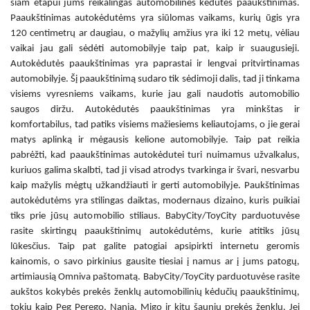
šiam etapui jums reikalingas
automobilinės kėdutės paaukštinimas
.
Paaukštinimas autokėdutėms
yra siūlomas vaikams, kurių ūgis yra
120 centimetrų ar daugiau, o mažylių amžius yra iki 12 metų, vėliau
vaikai jau gali sėdėti automobilyje taip pat, kaip ir suaugusieji.
Autokėdutės paaukštinimas
yra paprastai ir lengvai pritvirtinamas
automobilyje. Šį paaukštinimą sudaro tik sėdimoji dalis, tad ji tinkama
visiems vyresniems vaikams, kurie jau gali naudotis automobilio
saugos diržu.
Autokėdutės paaukštinimas
yra minkštas ir
komfortabilus, tad patiks visiems mažiesiems keliautojams, o jie gerai
matys aplinką ir mėgausis kelione automobilyje. Taip pat reikia
pabrėžti, kad
paaukštinimas autokėdutei
turi nuimamus užvalkalus,
kuriuos galima skalbti, tad ji visad atrodys tvarkinga ir švari, nesvarbu
kaip mažylis mėgtų užkandžiauti ir gerti automobilyje. Paukštinimas
autokėdutėms yra stilingas daiktas, modernaus dizaino, kuris puikiai
tiks prie jūsų automobilio stiliaus. BabyCity/ToyCity parduotuvėse
rasite skirtingų paaukštinimų autokėdutėms, kurie atitiks jūsų
lūkesčius. Taip pat galite patogiai apsipirkti internetu geromis
kainomis, o savo pirkinius gausite tiesiai į namus ar į jums patogų,
artimiausią Omniva paštomatą. BabyCity/ToyCity parduotuvėse rasite
aukštos kokybės prekės ženklų automobilinių kėdučių paaukštinimų,
tokių kaip Peg Perego, Nania, Migo ir kitų šaunių prekės ženklų. Jei