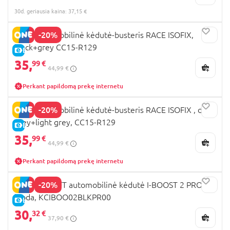
30d. geriausia kaina: 37,15 €
-20%
MILLI automobilinė kėdutė-busteris RACE ISOFIX,
black+grey CC15-R129
E-KAINA
35,
99 €
44,99 €
Perkant papildomą prekę internetu
-20%
MILLI automobilinė kėdutė-busteris RACE ISOFIX , dark
grey+light grey, CC15-R129
E-KAINA
35,
99 €
44,99 €
Perkant papildomą prekę internetu
-20%
KINDERKRAFT automobilinė kėdutė I-BOOST 2 PRO,
juoda, KCIBOO02BLKPR00
E-KAINA
30,
32 €
37,90 €