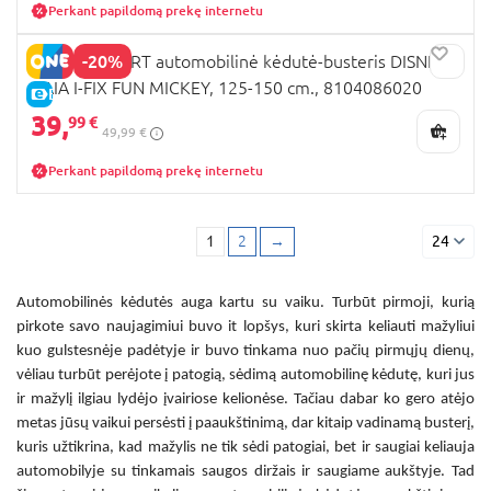
Perkant papildomą prekę internetu
-20%
BEBECONFORT automobilinė kėdutė-busteris DISNEY
GAIA I-FIX FUN MICKEY, 125-150 cm., 8104086020
E-KAINA
39,
99 €
49,99 €
Perkant papildomą prekę internetu
1
2
→
24
Automobilinės kėdutės auga kartu su vaiku. Turbūt pirmoji, kurią
pirkote savo naujagimiui buvo it lopšys, kuri skirta keliauti mažyliui
kuo gulstesnėje padėtyje ir buvo tinkama nuo pačių pirmųjų dienų,
vėliau turbūt perėjote į patogią, sėdimą automobilinę kėdutę, kuri jus
ir mažylį ilgiau lydėjo įvairiose kelionėse. Tačiau dabar ko gero atėjo
metas jūsų vaikui persėsti į paaukštinimą, dar kitaip vadinamą busterį,
kuris užtikrina, kad mažylis ne tik sėdi patogiai, bet ir saugiai keliauja
automobilyje su tinkamais saugos diržais ir saugiame aukštyje. Tad