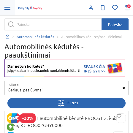
0
Paieška
Automobilinės kėdutės
Automobilinės kėdutės/paaukštinimai
Automobilinės kėdutės -
paaukštinimai
Rūšiuoti
Geriausi pasiūlymai
Filtras
-20%
KINDERKRAFT automobilinė kėdutė I-BOOST 2, i-Size,
pilka, KCIBOO02GRY0000
NAUJA PREKĖ