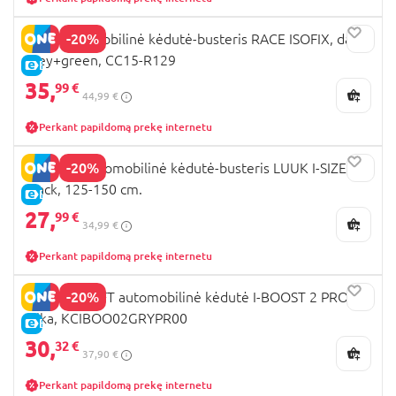
-20%
MILLI automobilinė kėdutė-busteris RACE ISOFIX, dark
grey+green, CC15-R129
E-KAINA
35,
99 €
44,99 €
Perkant papildomą prekę internetu
-20%
LIONELO automobilinė kėdutė-busteris LUUK I-SIZE,
Black, 125-150 cm.
E-KAINA
27,
99 €
34,99 €
Perkant papildomą prekę internetu
-20%
KINDERKRAFT automobilinė kėdutė I-BOOST 2 PRO,
pilka, KCIBOO02GRYPR00
E-KAINA
30,
32 €
37,90 €
Perkant papildomą prekę internetu