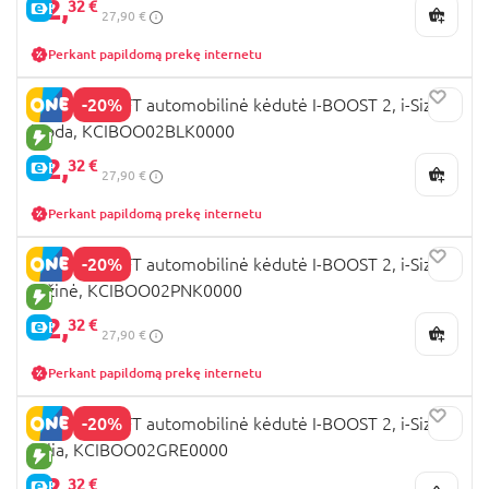
22,
32 €
E-KAINA
27,90 €
Perkant papildomą prekę internetu
-20%
KINDERKRAFT automobilinė kėdutė I-BOOST 2, i-Size,
juoda, KCIBOO02BLK0000
NAUJA PREKĖ
22,
32 €
E-KAINA
27,90 €
Perkant papildomą prekę internetu
-20%
KINDERKRAFT automobilinė kėdutė I-BOOST 2, i-Size,
rožinė, KCIBOO02PNK0000
NAUJA PREKĖ
22,
32 €
E-KAINA
27,90 €
Perkant papildomą prekę internetu
-20%
KINDERKRAFT automobilinė kėdutė I-BOOST 2, i-Size,
žalia, KCIBOO02GRE0000
NAUJA PREKĖ
22,
32 €
E-KAINA