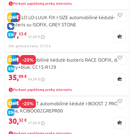
Perkant papildomą prekę internetu
LIONELO LO-LUUK FIX I-SIZE automobilinė kėdutė-
busteris su ISOFIX, GREY STONE
GERA KAINA
37,
15 €
E-KAINA
52,99 €
30d. geriausia kaina: 37,15 €
-20%
MILLI automobilinė kėdutė-busteris RACE ISOFIX, dark
grey+blue, CC15-R129
E-KAINA
35,
99 €
44,99 €
Perkant papildomą prekę internetu
-20%
KINDERKRAFT automobilinė kėdutė I-BOOST 2 PRO,
žalia, KCIBOO02GREPR00
E-KAINA
30,
32 €
37,90 €
Perkant papildomą prekę internetu