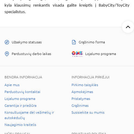
kyla klausimų renkantis visada galite kreiptis į BabyCity/ToyCity
specialistus.
Užsakymo statusas
Grąžinimo forma
Parduotuvių darbo laikas
Lojalumo programa
BENDRA INFORMACIJA
INFORMACIJA PIRKĖJUI
Apie mus
Pirkimo taisyklės
Parduotuvių kontaktai
Apmokėjimas
Lojalumo programa
Pristatymas
Garantija ir priežiūra
Grąžinimas
Konsultuojame dėl vežimėlių ir
Susisiekite su mumis
autokėdučių
Naujagimio kraitelis
MŪSŲ DRAUGAI
PRIVATUMO POLITIKA