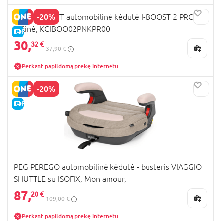
-20%
KINDERKRAFT automobilinė kėdutė I-BOOST 2 PRO,
rožinė, KCIBOO02PNKPR00
E-KAINA
30,
32 €
37,90 €
Perkant papildomą prekę internetu
-20%
E-KAINA
PEG PEREGO automobilinė kėdutė - busteris VIAGGIO
SHUTTLE su ISOFIX, Mon amour,
IMVS040000BA36DX19
87,
20 €
109,00 €
Perkant papildomą prekę internetu