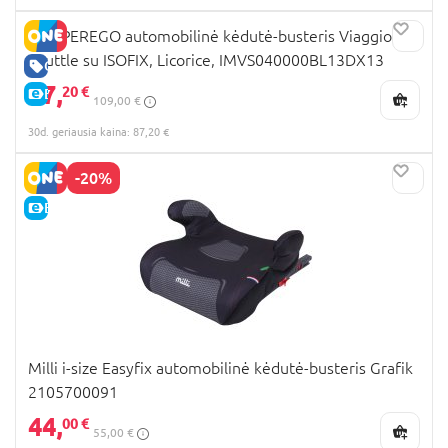
PEG PEREGO automobilinė kėdutė-busteris Viaggio
Shuttle su ISOFIX, Licorice, IMVS040000BL13DX13
GERA KAINA
87,
20 €
E-KAINA
109,00 €
30d. geriausia kaina: 87,20 €
-20%
E-KAINA
Milli i-size Easyfix automobilinė kėdutė-busteris Grafik
2105700091
44,
00 €
55,00 €