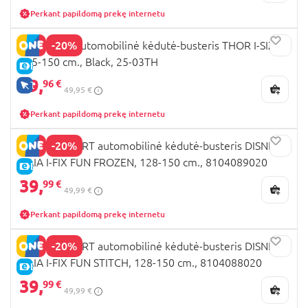
Perkant papildomą prekę internetu
-20%
ENGLEDAL automobilinė kėdutė-busteris THOR I-SIZE,
125-150 cm., Black, 25-03TH
E-KAINA
39,
96 €
TIK INTERNETU
49,95 €
Perkant papildomą prekę internetu
-20%
BEBECONFORT automobilinė kėdutė-busteris DISNEY
GAIA I-FIX FUN FROZEN, 128-150 cm., 8104089020
E-KAINA
39,
99 €
49,99 €
Perkant papildomą prekę internetu
-20%
BEBECONFORT automobilinė kėdutė-busteris DISNEY
GAIA I-FIX FUN STITCH, 128-150 cm., 8104088020
E-KAINA
39,
99 €
49,99 €