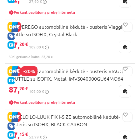
27,90 €
Perkant papildomą prekę internetu
PEG PEREGO automobilinė kėdutė - busteris Viaggio
Shuttle su ISOFIX, Crystal Black
GERA KAINA
87,
20 €
E-KAINA
109,00 €
30d. geriausia kaina: 87,20 €
-20%
PEG PEREGO automobilinė kėdutė - busteris VIAGGIO
SHUTTLE su ISOFIX, Metal, IMVS040000GU64MO64
E-KAINA
87,
20 €
109,00 €
Perkant papildomą prekę internetu
LIONELO LO-LUUK FIX I-SIZE automobilinė kėdutė-
busteris su ISOFIX, BLACK CARBON
GERA KAINA
37,
15 €
E-KAINA
52,99 €