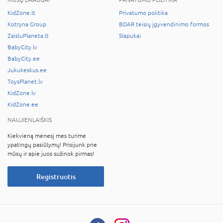
KidZone.lt
Privatumo politika
Kotryna Group
BDAR teisių įgyvendinimo formos
ZaisluPlaneta.lt
Slapukai
BabyCity.lv
BabyCity.ee
Jukukeskus.ee
ToysPlanet.lv
KidZone.lv
KidZone.ee
NAUJIENLAIŠKIS
Kiekvieną mėnesį mes turime
ypatingų pasiūlymų! Prisijunk prie
mūsų ir apie juos sužinok pirmas!
Registruotis