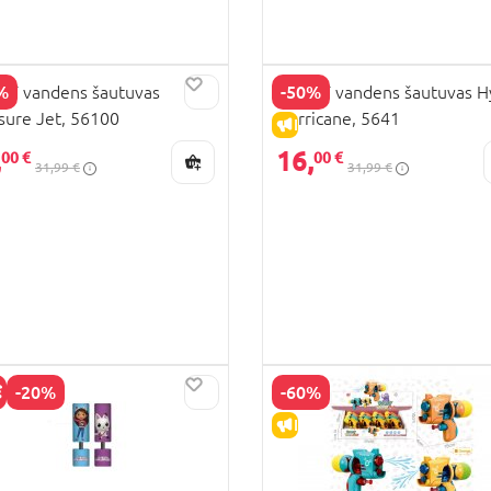
%
-50%
T vandens šautuvas
XSHOT vandens šautuvas H
sure Jet, 56100
Hurricane, 5641
PARDAVIMAS
IŠPARDAVIMAS
,
16,
00 €
00 €
31,99 €
31,99 €
-20%
-60%
KAINA
IŠPARDAVIMAS