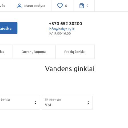
vės
Mano paskyra
0
0
+370 652 30200
aieška
info@babycity.lt
I-V: 9:00-16:00
das
Dovanų kuponai
Prekių ženklai
Vandens ginklai
 ženklas
Tik internetu
Visi