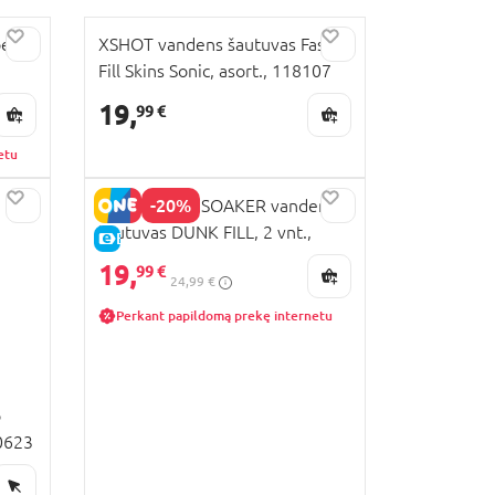
per
XSHOT vandens šautuvas Fast-
Fill Skins Sonic, asort., 118107
19,
99 €
etu
-20%
NERF SUPER SOAKER vandens
šautuvas DUNK FILL, 2 vnt.,
E-KAINA
G09955L0
19,
99 €
24,99 €
Perkant papildomą prekę internetu
o
40623