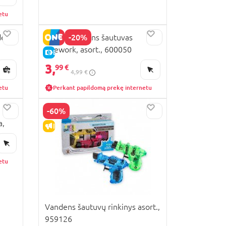
etu
-20%
dens
MOXY vandens šautuvas
Firework, asort., 600050
E-KAINA
3,
99 €
4,99 €
etu
Perkant papildomą prekę internetu
-60%
a,
IŠPARDAVIMAS
etu
Vandens šautuvų rinkinys asort.,
959126