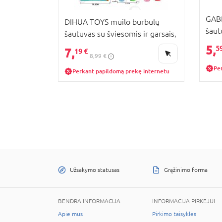
GAB
DIHUA TOYS muilo burbulų
šaut
šautuvas su šviesomis ir garsais,
161
OBB1119044
5,
5
7,
19 €
8,99 €
Pe
Perkant papildomą prekę internetu
Užsakymo statusas
Grąžinimo forma
BENDRA INFORMACIJA
INFORMACIJA PIRKĖJUI
Apie mus
Pirkimo taisyklės