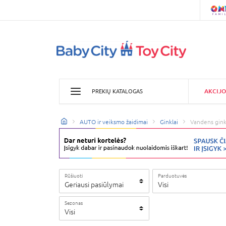
AKCIJO
PREKIŲ KATALOGAS
AUTO ir veiksmo žaidimai
Ginklai
Vandens gink
Rūšiuoti
Parduotuvės
Geriausi pasiūlymai
Visi
Sezonas
Visi