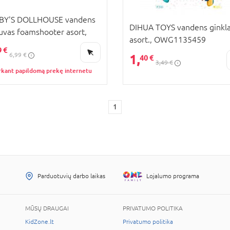
BY'S DOLLHOUSE vandens
DIHUA TOYS vandens ginkla
uvas foamshooter asort,
asort., OWG1135459
72
9 €
6,99 €
1,
40 €
3,49 €
rkant papildomą prekę internetu
1
Parduotuvių darbo laikas
Lojalumo programa
MŪSŲ DRAUGAI
PRIVATUMO POLITIKA
KidZone.lt
Privatumo politika