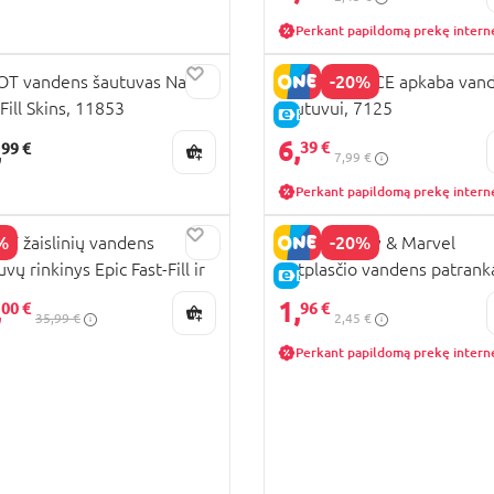
Perkant papildomą prekę intern
-20%
T vandens šautuvas Nano
HYDRO FORCE apkaba van
-Fill Skins, 11853
šautuvui, 7125
E-KAINA
6,
,
39 €
99 €
7,99 €
Perkant papildomą prekę intern
%
-20%
T žaislinių vandens
JOHN Disney & Marvel
vų rinkinys Epic Fast-Fill ir
putplasčio vandens patrank
PARDAVIMAS
E-KAINA
o Fast-Fill, 56222
asort., 40620
,
1,
00 €
96 €
35,99 €
2,45 €
Perkant papildomą prekę intern