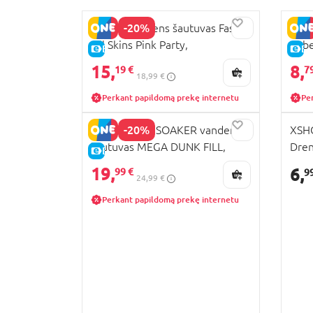
-20%
XSHOT vandens šautuvas Fast-
XSHO
Fill Skins Pink Party,
Tube
E-KAINA
E-
118135(11854E)
15,
8,
19 €
7
18,99 €
Perkant papildomą prekę internetu
Pe
-20%
NERF SUPER SOAKER vandens
XSHO
šautuvas MEGA DUNK FILL,
Dren
E-KAINA
G09995L0
19,
6,
99 €
9
24,99 €
Perkant papildomą prekę internetu