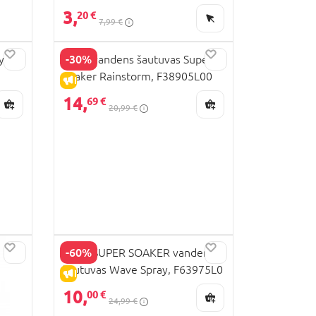
3,
20 €
7,99 €
-30%
ydro
NERF vandens šautuvas Super
Soaker Rainstorm, F38905L00
IŠPARDAVIMAS
14,
69 €
20,99 €
-60%
NERF SUPER SOAKER vandens
šautuvas Wave Spray, F63975L0
IŠPARDAVIMAS
10,
00 €
24,99 €