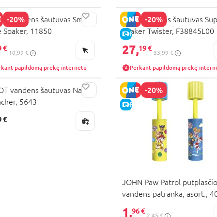
-20%
-20%
T vandens šautuvas Small
NERF vandens šautuvas Su
 Soaker, 11850
Soaker Twister, F38845L00
KAINA
E-KAINA
27,
9 €
19 €
10,99 €
33,99 €
rkant papildomą prekę internetu
Perkant papildomą prekę intern
-20%
T vandens šautuvas Nano
cher, 5643
E-KAINA
9 €
JOHN Paw Patrol putplasči
vandens patranka, asort., 
1,
96 €
2,45 €