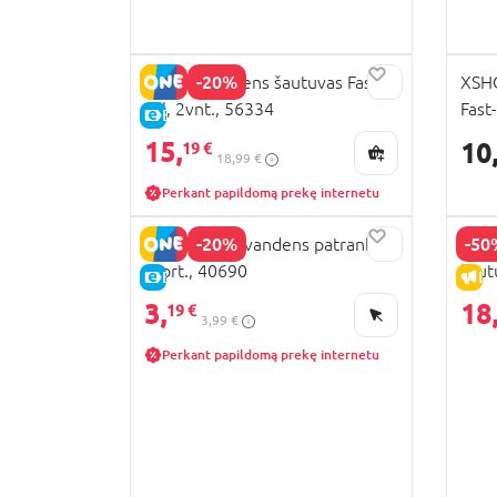
-20%
XSHOT vandens šautuvas Fast-
XSHO
Fill, 2vnt., 56334
Fast
E-KAINA
15,
10
19 €
18,99 €
Perkant papildomą prekę internetu
-20%
-50
JOHN Stitch vandens patranka,
XSHO
asort., 40690
šautu
E-KAINA
IŠ
Micr
3,
18
19 €
3,99 €
Perkant papildomą prekę internetu