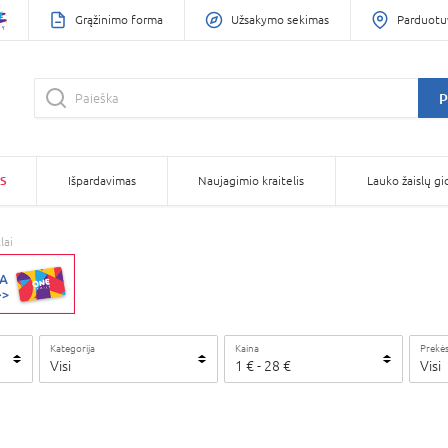
Grąžinimo forma
Užsakymo sekimas
Parduotu
P
S
Išpardavimas
Naujagimio kraitelis
Lauko žaislų gi
lai
Kategorija
Kaina
Prekės
Visi
1
€
-
28
€
Visi