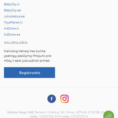
BabyCity.lv
BabyCity.ee
Jukukeskus.ee
ToysPlanet.lv
KidZone.lv
KidZone.ee
NAUJIENLAIŠKIS
Kiekvieną mėnesį mes turime
ypatingų pasiūlymų! Prisijunk prie
mūsų ir apie juos sužinok pirmas!
Registruotis
Kotryna Group, UAB
, Dariaus ir Girėno g. 34, Vilnius, LIETUVA, LT-02189, Įmonės
kodas: 121673734, PVM kodas: LT216737314