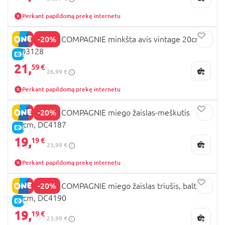
Perkant papildomą prekę internetu
-20%
DOUDOU ET COMPAGNIE minkšta avis vintage 20cm,
HO3128
E-KAINA
21,
59 €
26,99 €
Perkant papildomą prekę internetu
-20%
DOUDOU ET COMPAGNIE miego žaislas-meškutis
25cm, DC4187
E-KAINA
19,
19 €
23,99 €
Perkant papildomą prekę internetu
-20%
DOUDOU ET COMPAGNIE miego žaislas triušis, baltas
18cm, DC4190
E-KAINA
19,
19 €
23,99 €