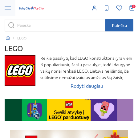
0
Paieška
LEGO
LEGO
Reikia pasakyti, kad LEGO konstruktoriai yra vieni
iš populiariausių žaislų pasaulyje, todėl daugybė
vaikų noriai renkasi LEGO. Lietuva ne išimtis, čia
sutiksime nemažai įvairaus amžiaus šių žaislų
gerbėjų. LEGO žaislai turi didelį gerbėjų ratą tiek
Rodyti daugiau
tarp įvairaus amžiaus vaikų, tiek tarp berniukų ar
mergaičių, o kartais net ir tarp tėvelių. Tai įdomus
užsiėmimas, kuris skatina vaikų kūrybingumą,
erdvinį ir loginį mąstymą, o mažyliams pritaikyti
rinkiniai lavina smulkiuosius motorinius
sugebėjimus. Sutikime, kad šiuos vertingus
žaislus turėtų išbandyti kiekvienas vaikas.
Pradėjus dėlioti ir konstruoti, vaikai gali būti