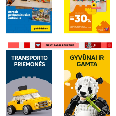
neskubėkite ieškoti „LEGO shop“,
nes BabyCity/ToyCity parduotuvėse ir
internetinėje parduotuvėje rasite tikrai platų
rinkinių pasirinkimą geromis kainomis. Įdomų
rinkinį ras kiekvienas sumanus statytojas, rinkitės
iš LEGO Friends, LEGO City, LEGO Duplo,
LEGO Ninjago ar daugybės kitų įdomių rinkinių,
kurie visada pradžiugins jūsų mažuosius bet kokia
proga.