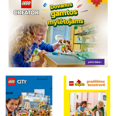
užsiėmę valandų valandas, bet juk visad norisi
naujų LEGO, todėl suprantama, kodėl LEGO
pigiau ir LEGO akcijos ieško nemažai
tėvelių. LEGO akcija ar LEGO
nuolaida pradžiugina visus šių sumanių žaislų
gerbėjus. Būtent LEGO konstruktorius gali būti
puiki dovana daugybei berniukų ir mergaičių.
Perkant LEGO internetu galėsite patogiai
palyginti skirtingus konstruktorius, susidėlioti
juos pagal kainą, rinktis iš skirtingų temų,
tokia LEGO parduotuvė yra patogi ir paprasta
naudotis. Taip pat svarbu pabrėžti, kad LEGO
kaina susideda iš keleto vertingų aspektų: puikus
dizainas, kokybiškos detalės, universalumas,
kuriuo galima pasinaudoti, kuriant vis naujus
kūrinius iš skirtingų rinkinių. Tad LEGO
išpardavimas iš tiesų pradžiugintų tiek tėvelius,
tiek vaikus, nes reikia pripažinti, tai dažnai tampa
bendru šeimos užsiėmimu, o junginio
„LEGO ideas“ ieškome internetinėje paieškoje vis
dažniau. Tačiau dabar vykstant į užsienį