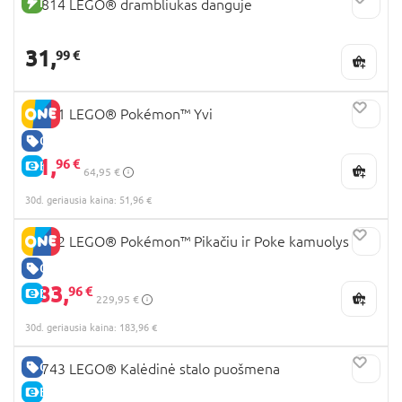
NAUJA PREKĖ
40814 LEGO® drambliukas danguje
31,
99 €
72151 LEGO® Pokémon™ Yvi
GERA KAINA
51,
96 €
E-KAINA
64,95 €
30d. geriausia kaina: 51,96 €
72152 LEGO® Pokémon™ Pikačiu ir Poke kamuolys
GERA KAINA
183,
96 €
E-KAINA
229,95 €
30d. geriausia kaina: 183,96 €
GERA KAINA
40743 LEGO® Kalėdinė stalo puošmena
E-KAINA