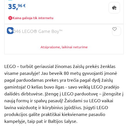
35,
96 €
Kaina galioja tik internetu
GERA KAINA
72046 LEGO® Game Boy™
Atsiprašome, laikinai neturime
LEGO – turbūt geriausiaI žinomas žaislų prekės ženklas
visame pasaulyje! Jau beveik 80 metų gyvuojanti įmonė
pagal parduodamas prekes yra trečia pagal dydį žaislų
gamintoja! O kelias buvo ilgas - savo veiklą LEGO pradėjo
dailidės dirbtuvėse. Įžengę į LEGO parduotuvę – įžengsite į
naują formų ir spalvų pasaulį! Žaisdami su LEGO vaikai
lavina vaizduotę ir kūrybinius įgūdžius. Įsigyti LEGO
produkcijos galite praktiškai kiekviename pasaulio
kampelyje, taip pat ir Baltijos šalyse.