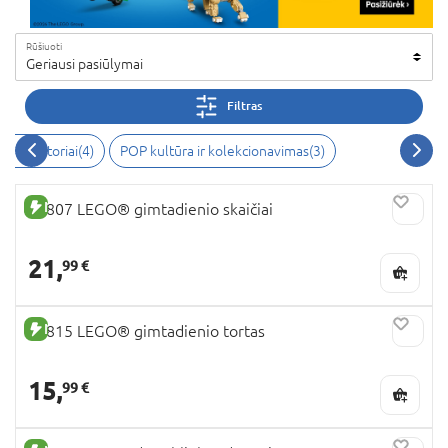
Rūšiuoti
Geriausi pasiūlymai
Filtras
onstruktoriai(4)
POP kultūra ir kolekcionavimas(3)
NAUJA PREKĖ
40807 LEGO® gimtadienio skaičiai
21,
99 €
NAUJA PREKĖ
40815 LEGO® gimtadienio tortas
15,
99 €