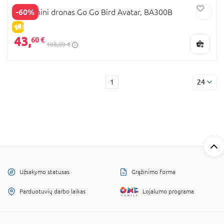
-60%
ZING mini dronas Go Go Bird Avatar, BA300B
IŠPARDAVIMAS
43,
60 €
108,99 €
1
24
Užsakymo statusas
Grąžinimo forma
Parduotuvių darbo laikas
Lojalumo programa