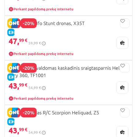
Perkant papildomą prekę internetu
-20%
REVOLT RC Ufo Stunt dronas, X35T
E-KAINA
47,
99 €
59,99 €
Perkant papildomą prekę internetu
-20%
REVOLT R/C valdomas kaskadinis sraigtasparnis Heli
Fury 360, TF1001
E-KAINA
43,
99 €
54,99 €
Perkant papildomą prekę internetu
-20%
REVOLT dronas R/C Scorpion Heliquad, Z5
E-KAINA
43,
99 €
54,99 €