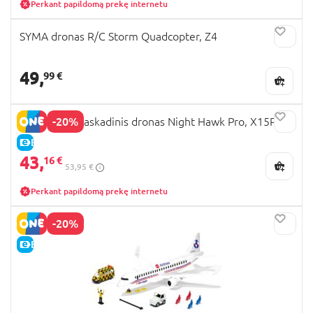
Perkant papildomą prekę internetu
SYMA dronas R/C Storm Quadcopter, Z4
49,
99 €
-20%
REVOLT RC kaskadinis dronas Night Hawk Pro, X15PRO
E-KAINA
43,
16 €
53,95 €
Perkant papildomą prekę internetu
-20%
E-KAINA