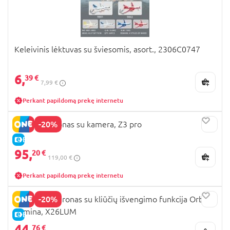
Keleivinis lėktuvas su šviesomis, asort., 2306C0747
6,
39 €
7,99 €
Perkant papildomą prekę internetu
-20%
SYMA RC dronas su kamera, Z3 pro
E-KAINA
95,
20 €
119,00 €
Perkant papildomą prekę internetu
-20%
REVOLT RC dronas su kliūčių išvengimo funkcija Orbitz
Lumina, X26LUM
E-KAINA
44,
76 €