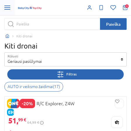
0
Paieška
Kiti dronai
Kiti dronai
Rūšiuoti
Geriausi pasiūlymai
Filtras
AUTO ir veiksmo žaidimai
(
17
)
-20%
SYMA dronas R/C Explorer, Z4W
E-KAINA
51,
99 €
64,99 €