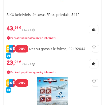
SIKU keleivinis lėktuvas FR su priedais, 5412
43,
96 €
54,95 €
Perkant papildomą prekę internetu
-20%
WOODY lėktuvas su garsais ir šviesa, 02192044
E-KAINA
23,
96 €
29,95 €
Perkant papildomą prekę internetu
-20%
E-KAINA