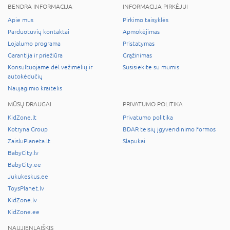
BENDRA INFORMACIJA
INFORMACIJA PIRKĖJUI
Apie mus
Pirkimo taisyklės
Parduotuvių kontaktai
Apmokėjimas
Lojalumo programa
Pristatymas
Garantija ir priežiūra
Grąžinimas
Konsultuojame dėl vežimėlių ir
Susisiekite su mumis
autokėdučių
Naujagimio kraitelis
MŪSŲ DRAUGAI
PRIVATUMO POLITIKA
KidZone.lt
Privatumo politika
Kotryna Group
BDAR teisių įgyvendinimo formos
ZaisluPlaneta.lt
Slapukai
BabyCity.lv
BabyCity.ee
Jukukeskus.ee
ToysPlanet.lv
KidZone.lv
KidZone.ee
NAUJIENLAIŠKIS