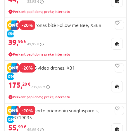
55,95 €
Perkant papildomą prekę internetu
-20%
REVOLT RC dronas bitė Follow me Bee, X36B
E-KAINA
39,
96 €
49,95 €
Perkant papildomą prekę internetu
-20%
SYMA RC GPS video dronas, X31
E-KAINA
175,
20 €
219,00 €
Perkant papildomą prekę internetu
-20%
DICKIE transporto priemonių sraigtasparnis,
203719035
E-KAINA
55,
99 €
69,99 €