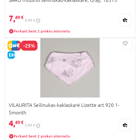
7,
49 €
9,99 €
Perkant bent 2 prekes internetu
-25%
E-KAINA
VILAURITA Seilinukas-kaklaskarė Lizette art 920 1-
5month
4,
49 €
5,99 €
Perkant bent 2 prekes internetu