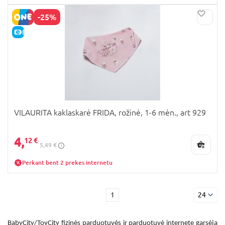
-25%
E-KAINA
VILAURITA kaklaskarė FRIDA, rožinė, 1-6 mėn., art 929
4,
12 €
5,49 €
Perkant bent 2 prekes internetu
1
24
BabyCity/ToyCity fizinės parduotuvės ir parduotuvė internete garsėja