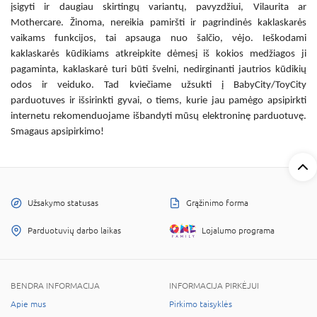
įsigyti ir daugiau skirtingų variantų, pavyzdžiui, Vilaurita ar
Mothercare. Žinoma, nereikia pamiršti ir pagrindinės
kaklaskarės
vaikams
funkcijos, tai apsauga nuo šalčio, vėjo. Ieškodami
kaklaskarės kūdikiams
atkreipkite dėmesį iš kokios medžiagos ji
pagaminta, kaklaskarė turi būti švelni, nedirginanti jautrios kūdikių
odos ir veiduko. Tad kviečiame užsukti į BabyCity/ToyCity
parduotuves ir išsirinkti gyvai, o tiems, kurie jau pamėgo apsipirkti
internetu rekomenduojame išbandyti mūsų elektroninę parduotuvę.
Smagaus apsipirkimo!
Užsakymo statusas
Grąžinimo forma
Parduotuvių darbo laikas
Lojalumo programa
BENDRA INFORMACIJA
INFORMACIJA PIRKĖJUI
Apie mus
Pirkimo taisyklės