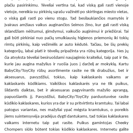
plačiu pasirinkimu. Tėveliai vertina tai, kad viską gali rasti vienoje
vietoje, nereikia su pirkinių sąrašu važinėti po skirtingas miesto vietas,
o viską gali rasti po vienu stogu. Tad besilaukiančios mamytės ir
įvairaus amžiaus vaikus auginančios šeimos žino, kur gali rasti viską
sklandžiam nėštumui, gimdymui, vaikučio auginimui ir priežiūrai. Tai
gali būti pirkiniai nuo pačių smulkiausių higienos priemonių iki tokių
rimtų pirkinių, kaip vežimėlis ar auto kėdutė. Tačiau, be šių prekių
kategorijų, labai plati ir tėvelių pripažinta yra rūbų kategorija. Nes jų
čia atvyksta tėveliai besiruošdami naujagimio kraiteliui, taip pat ir tie,
kurie jau augina mažylius ir ruošia juos į darželį ar mokyklą. Kartu
BabyCity/ToyCity rūbų asortimente rasite ne tik drabužius, bet ir
aksesuarus, pavyzdžiui, tokius, kaip
kaklaskarės vaikams
ar
kaklaskarės kūdikiams
.
Vaikiškos kaklaskarės
yra ne tik puikus,
šildantis daiktas, bet ir aksesuaras pagyvinantis mažylio aprangą,
papuošiantis jį. Pavyzdžiui, BabyCity/ToyCity parduotuvėse rasite
kūdikio kaklaskares
, kurios yra dar ir su pritvirtintu kramtuku. Tai labai
patogus variantas, nes mažyliai ypač mėgsta kramtukus, o poreikis
jiems suintensyvėja pradėjus dygti dantukams, tad tokias
kaklaskares
vaikams internetu
taip pat rasite. Puikus gamintojas Cheeky
Chompers siūlo būtent tokias
kūdikio kaklaskares
.
Internetu
galite