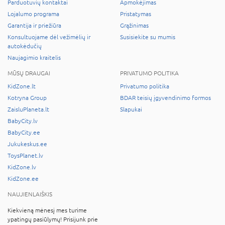
Parduotuvių kontaktai
Apmokėjimas
Lojalumo programa
Pristatymas
Garantija ir priežiūra
Grąžinimas
Konsultuojame dėl vežimėlių ir
Susisiekite su mumis
autokėdučių
Naujagimio kraitelis
MŪSŲ DRAUGAI
PRIVATUMO POLITIKA
KidZone.lt
Privatumo politika
Kotryna Group
BDAR teisių įgyvendinimo formos
ZaisluPlaneta.lt
Slapukai
BabyCity.lv
BabyCity.ee
Jukukeskus.ee
ToysPlanet.lv
KidZone.lv
KidZone.ee
NAUJIENLAIŠKIS
Kiekvieną mėnesį mes turime
ypatingų pasiūlymų! Prisijunk prie