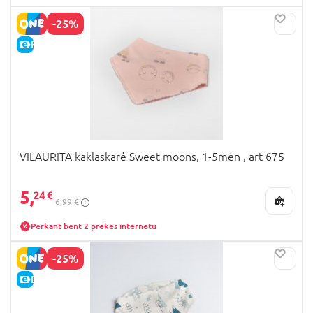
-25%
E-KAINA
VILAURITA kaklaskarė Sweet moons, 1-5mėn , art 675
5,
24 €
6,99 €
Perkant bent 2 prekes internetu
-25%
E-KAINA