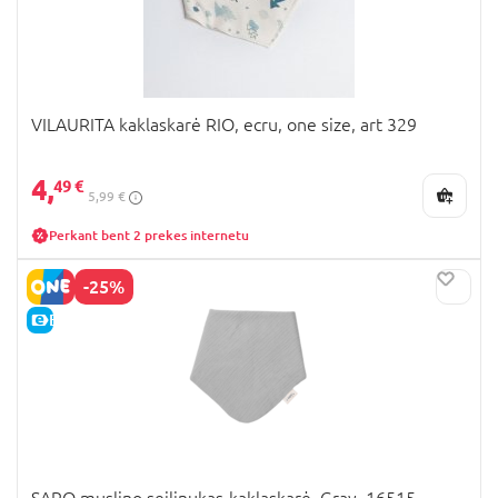
VILAURITA kaklaskarė RIO, ecru, one size, art 329
4,
49 €
5,99 €
Perkant bent 2 prekes internetu
-25%
E-KAINA
SARO muslino seilinukas-kaklaskarė, Gray, 16515