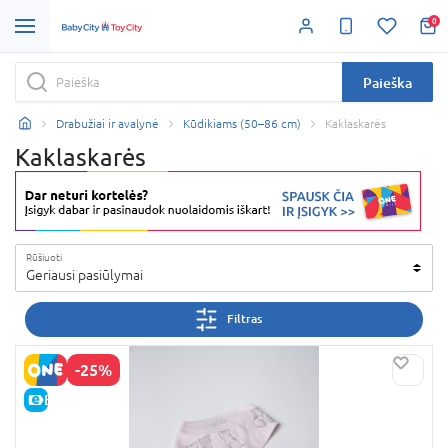
0
Paieška
Drabužiai ir avalynė
Kūdikiams (50–86 cm)
Kaklaskarės
Kaklaskarės
Rūšiuoti
Geriausi pasiūlymai
Filtras
-25%
E-KAINA