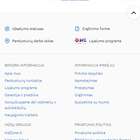
Užsakymo statusas
Grąžinimo forma
Parduotuvių darbo laikas
Lojalumo programa
BENDRA INFORMACIJA
INFORMACIJA PIRKĖJUI
Apie mus
Pirkimo taisyklės
Parduotuvių kontaktai
Apmokėjimas
Lojalumo programa
Pristatymas
Garantija ir priežiūra
Grąžinimas
Konsultuojame dėl vežimėlių ir
Susisiekite su mumis
autokėdučių
Naujagimio kraitelis
MŪSŲ DRAUGAI
PRIVATUMO POLITIKA
KidZone.lt
Privatumo politika
Kotryna Group
BDAR teisių įgyvendinimo formos