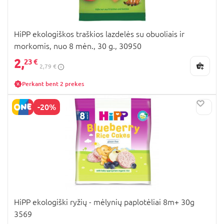
HiPP ekologiškos traškios lazdelės su obuoliais ir
morkomis, nuo 8 mėn., 30 g., 30950
2,
23 €
2,79 €
Perkant bent 2 prekes
-20%
HiPP ekologiški ryžių - mėlynių paplotėliai 8m+ 30g
3569