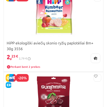
HiPP ekologiški aviečių skonio ryžių paplotėliai 8m+
30g 3556
2,
23 €
2,79 €
Perkant bent 2 prekes
-20%
E-KAINA