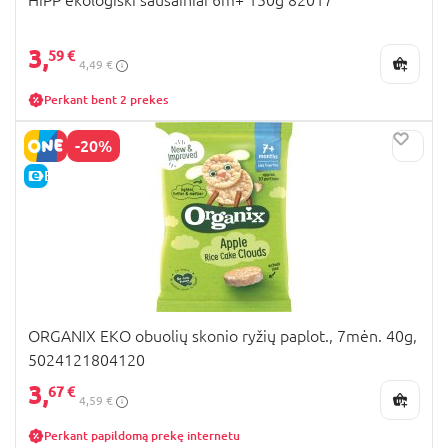
3,
59 €
4,49 €
Perkant bent 2 prekes
-20%
E-KAINA
ORGANIX EKO obuolių skonio ryžių paplot., 7mėn. 40g,
5024121804120
3,
67 €
4,59 €
Perkant papildomą prekę internetu