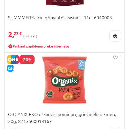
SUMMMER šalčiu džiovintos vyšnios, 11g, 6040003
2,
23 €
2,79 €
Perkant papildomą prekę internetu
-20%
E-KAINA
ORGANIX EKO užkandis pomidorų griežinėliai, 7mėn,
20g, 8713500013167