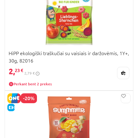
HiPP ekologiški traškučiai su vaisiais ir daržovėmis, 1Y+,
30g, 82016
2,
23 €
2,79 €
Perkant bent 2 prekes
-20%
E-KAINA