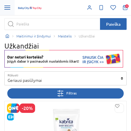
0
Paieška
Maitinimui ir žindymui
Maistelis
Užkandžiai
Užkandžiai
Rūšiuoti
Geriausi pasiūlymai
Filtras
-20%
E-KAINA