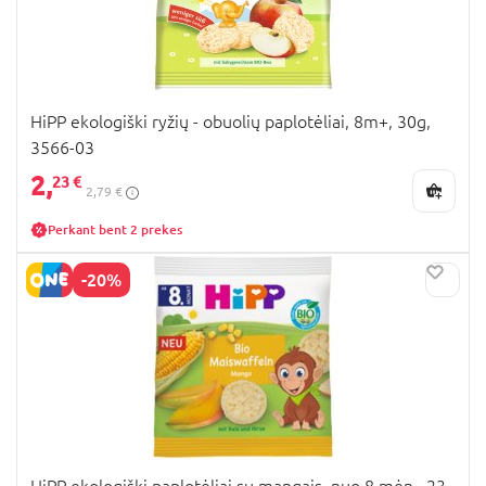
HiPP ekologiški ryžių - obuolių paplotėliai, 8m+, 30g,
3566-03
2,
23 €
2,79 €
Perkant bent 2 prekes
-20%
HiPP ekologiški paplotėliai su mangais, nuo 8 mėn., 23