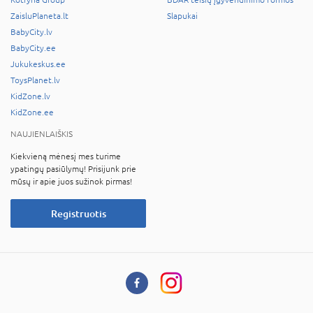
ZaisluPlaneta.lt
Slapukai
BabyCity.lv
BabyCity.ee
Jukukeskus.ee
ToysPlanet.lv
KidZone.lv
KidZone.ee
NAUJIENLAIŠKIS
Kiekvieną mėnesį mes turime
ypatingų pasiūlymų! Prisijunk prie
mūsų ir apie juos sužinok pirmas!
Registruotis