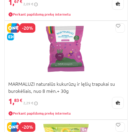
1,
67 €
2,09 €
Perkant papildomą prekę internetu
-20%
E-KAINA
MARMALUZI naturalūs kukurūzų ir lęšių trapukai su
burokėliais, nuo 8 mėn.+ 30g
1,
83 €
2,29 €
Perkant papildomą prekę internetu
-20%