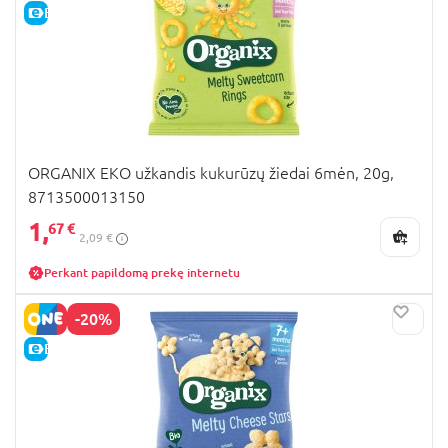
E-KAINA
ORGANIX EKO užkandis kukurūzų žiedai 6mėn, 20g,
8713500013150
1,
67 €
2,09 €
Perkant papildomą prekę internetu
-20%
E-KAINA