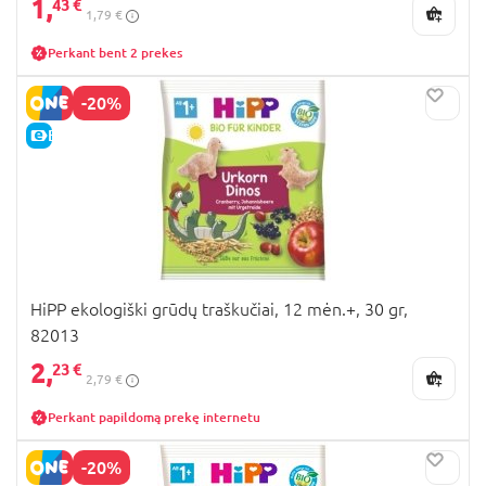
1,
43 €
1,79 €
Perkant bent 2 prekes
-20%
E-KAINA
HiPP ekologiški grūdų traškučiai, 12 mėn.+, 30 gr,
82013
2,
23 €
2,79 €
Perkant papildomą prekę internetu
-20%