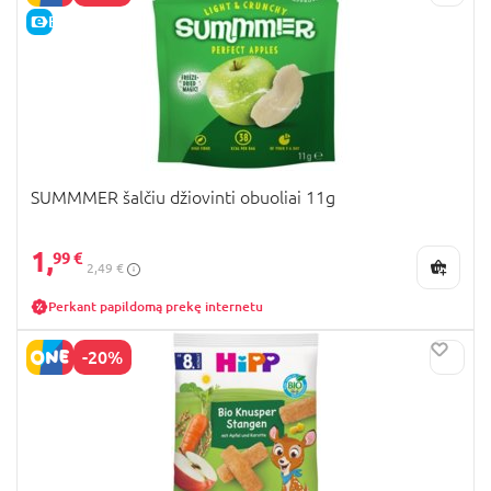
E-KAINA
SUMMMER šalčiu džiovinti obuoliai 11g
1,
99 €
2,49 €
Perkant papildomą prekę internetu
-20%