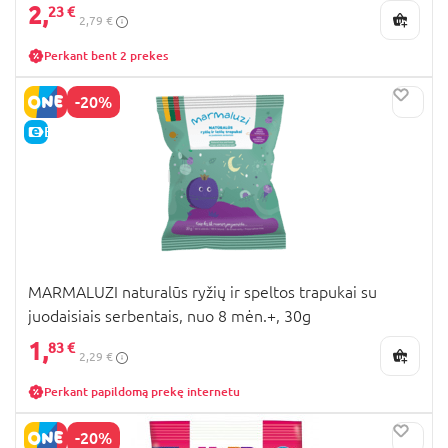
2,
23 €
2,79 €
Perkant bent 2 prekes
-20%
E-KAINA
MARMALUZI naturalūs ryžių ir speltos trapukai su
juodaisiais serbentais, nuo 8 mėn.+, 30g
1,
83 €
2,29 €
Perkant papildomą prekę internetu
-20%