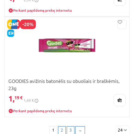
Perkant papildomą prekę internetu
-20%
E-KAINA
GOODIES avižinis batonėlis su obuoliais ir braškėmis,
23g
1,
19 €
1,49 €
Perkant papildomą prekę internetu
1
2
3
→
24