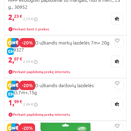
g., 30952
2,
23 €
2,79 €
Perkant bent 2 prekes
-20%
ORGANIX EKO užkandis morkų lazdelės 7m+ 20g
119327
E-KAINA
2,
07 €
2,59 €
Perkant papildomą prekę internetu
-20%
ORGANIX EKO užkandis daržovių lazdelės
EKO,7m+,15g
E-KAINA
1,
99 €
2,49 €
Perkant papildomą prekę internetu
-20%