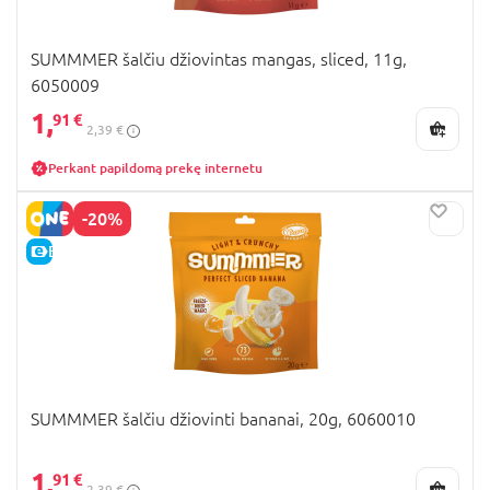
SUMMMER šalčiu džiovintas mangas, sliced, 11g,
6050009
1,
91 €
2,39 €
Perkant papildomą prekę internetu
-20%
E-KAINA
SUMMMER šalčiu džiovinti bananai, 20g, 6060010
1,
91 €
2,39 €