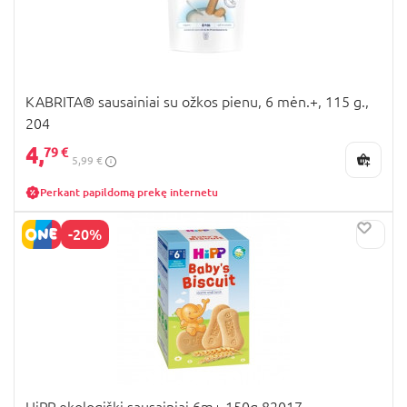
KABRITA® sausainiai su ožkos pienu, 6 mėn.+, 115 g.,
204
4,
79 €
5,99 €
Perkant papildomą prekę internetu
-20%
HiPP ekologiški sausainiai 6m+ 150g 82017