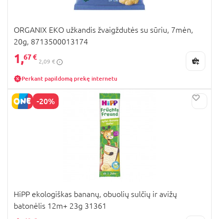
ORGANIX EKO užkandis žvaigždutės su sūriu, 7mėn,
20g, 8713500013174
1,
67 €
2,09 €
Perkant papildomą prekę internetu
-20%
HiPP ekologiškas bananų, obuolių sulčių ir avižų
batonėlis 12m+ 23g 31361