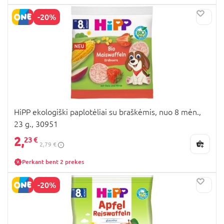
-20%
HiPP ekologiški paplotėliai su braškėmis, nuo 8 mėn.,
23 g., 30951
2,
23 €
2,79 €
Perkant bent 2 prekes
-20%