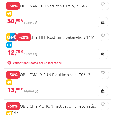
-50%
PLAYMOBIL NARUTO Naruto vs. Pain, 70667
IŠPARDAVIMAS
30,
00 €
59,99 €
-20%
PLAYMOBIL CITY LIFE Kostiumų vakarėlis, 71451
E-KAINA
12,
79 €
15,99 €
Perkant papildomą prekę internetu
-50%
PLAYMOBIL FAMILY FUN Plaukimo sala, 70613
IŠPARDAVIMAS
13,
00 €
25,99 €
-60%
PLAYMOBIL CITY ACTION Tactical Unit keturratis,
71147
IŠPARDAVIMAS