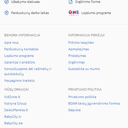
Užsakymo statusas
Grąžinimo forma
Parduotuvių darbo laikas
Lojalumo programa
BENDRA INFORMACIJA
INFORMACIJA PIRKĖJUI
Apie mus
Pirkimo taisyklės
Parduotuvių kontaktai
Apmokėjimas
Lojalumo programa
Pristatymas
Garantija ir priežiūra
Grąžinimas
Konsultuojame dėl vežimėlių ir
Susisiekite su mumis
autokėdučių
Naujagimio kraitelis
MŪSŲ DRAUGAI
PRIVATUMO POLITIKA
KidZone.lt
Privatumo politika
Kotryna Group
BDAR teisių įgyvendinimo formos
ZaisluPlaneta.lt
Slapukai
BabyCity.lv
BabyCity.ee