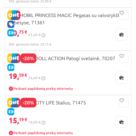
30d. geriausia kaina: 25,00 €
PLAYMOBIL PRINCESS MAGIC Pegasas su vaivorykšte
debesyse, 71361
GERA KAINA
20,
75 €
E-KAINA
41,49 €
30d. geriausia kaina: 20,75 €
-20%
PLAYMOBIL DOLL ACTION Patogi svetainė, 70207
E-KAINA
19,
59 €
24,49 €
Perkant papildomą prekę internetu
-20%
PLAYMOBIL CITY LIFE Stalius, 71475
E-KAINA
15,
19 €
18,99 €
Perkant papildomą prekę internetu