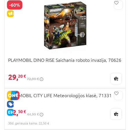
-60%
IŠPARDAVIMAS
PLAYMOBIL DINO RISE Saichania roboto invazija, 70626
29,
20 €
72,99 €
PLAYMOBIL CITY LIFE Meteorologijos klasė, 71331
GERA KAINA
22,
50 €
E-KAINA
44,99 €
30d. geriausia kaina: 22,50 €