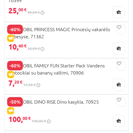
70399
25,
00 €
49,99 €
-60%
PLAYMOBIL PRINCESS MAGIC Princesių vakarėlis
debesyse, 71362
IŠPARDAVIMAS
10,
40 €
25,99 €
-60%
PLAYMOBIL FAMILY FUN Starter Pack Vandens
motociklai su bananų valtimi, 70906
IŠPARDAVIMAS
7,
20 €
17,99 €
-50%
PLAYMOBIL DINO RISE Dino kasykla, 70925
IŠPARDAVIMAS
100,
00 €
199,99 €