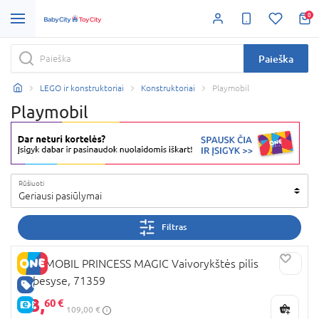
0
Paieška
LEGO ir konstruktoriai
Konstruktoriai
Playmobil
Playmobil
Rūšiuoti
Geriausi pasiūlymai
Filtras
PLAYMOBIL PRINCESS MAGIC Vaivorykštės pilis
debesyse, 71359
GERA KAINA
43,
60 €
E-KAINA
109,00 €