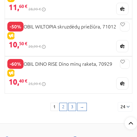
11,
60 €
28,99 €
-50%
PLAYMOBIL WILTOPIA skruzdėdų priežiūra, 71012
IŠPARDAVIMAS
10,
50 €
20,99 €
-60%
PLAYMOBIL DINO RISE Dino minų raketa, 70929
IŠPARDAVIMAS
10,
40 €
25,99 €
1
2
3
→
24