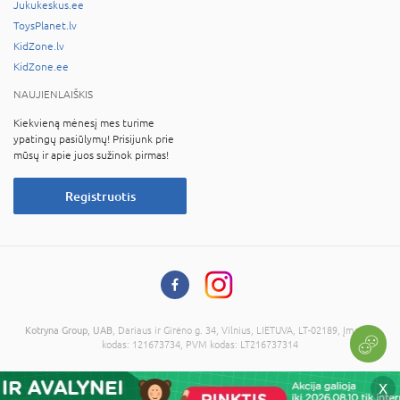
Jukukeskus.ee
ToysPlanet.lv
KidZone.lv
KidZone.ee
NAUJIENLAIŠKIS
Kiekvieną mėnesį mes turime
ypatingų pasiūlymų! Prisijunk prie
mūsų ir apie juos sužinok pirmas!
Registruotis
Kotryna Group, UAB
, Dariaus ir Girėno g. 34, Vilnius, LIETUVA, LT-02189, Įmonės
kodas: 121673734, PVM kodas: LT216737314
© 2026 Visos teisės saugomos. Kopijuoti informaciją be administracijos sutikimo
X
draudžiama