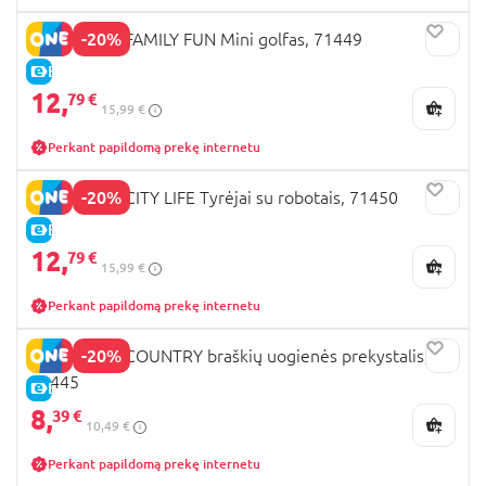
-20%
PLAYMOBIL FAMILY FUN Mini golfas, 71449
E-KAINA
12,
79 €
15,99 €
Perkant papildomą prekę internetu
-20%
PLAYMOBIL CITY LIFE Tyrėjai su robotais, 71450
E-KAINA
12,
79 €
15,99 €
Perkant papildomą prekę internetu
-20%
PLAYMOBIL COUNTRY braškių uogienės prekystalis,
71445
E-KAINA
8,
39 €
10,49 €
Perkant papildomą prekę internetu