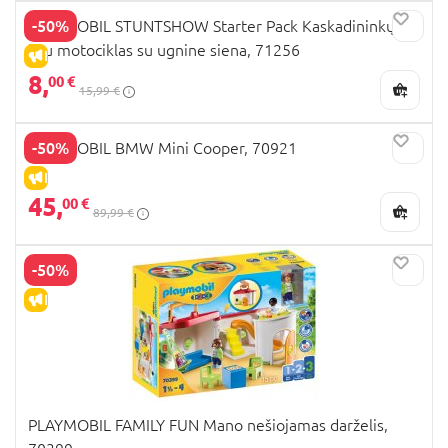
-50%
PLAYMOBIL STUNTSHOW Starter Pack Kaskadininkų
šou motociklas su ugnine siena, 71256
IŠPARDAVIMAS
8,
00 €
15,99 €
-50%
PLAYMOBIL BMW Mini Cooper, 70921
IŠPARDAVIMAS
45,
00 €
89,99 €
-50%
IŠPARDAVIMAS
PLAYMOBIL FAMILY FUN Mano nešiojamas darželis,