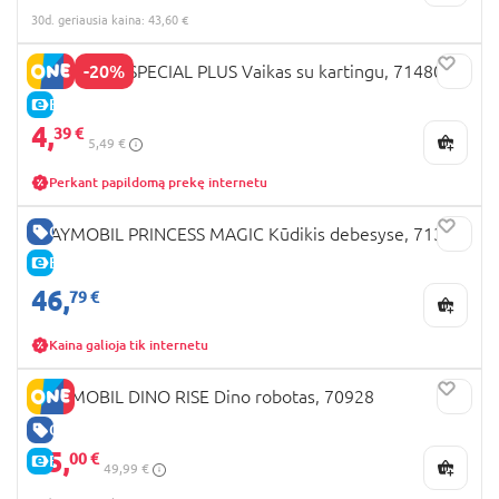
30d. geriausia kaina: 43,60 €
-20%
PLAYMOBIL SPECIAL PLUS Vaikas su kartingu, 71480
E-KAINA
4,
39 €
5,49 €
Perkant papildomą prekę internetu
GERA KAINA
PLAYMOBIL PRINCESS MAGIC Kūdikis debesyse, 71360
E-KAINA
46,
79 €
Kaina galioja tik internetu
PLAYMOBIL DINO RISE Dino robotas, 70928
GERA KAINA
25,
00 €
E-KAINA
49,99 €