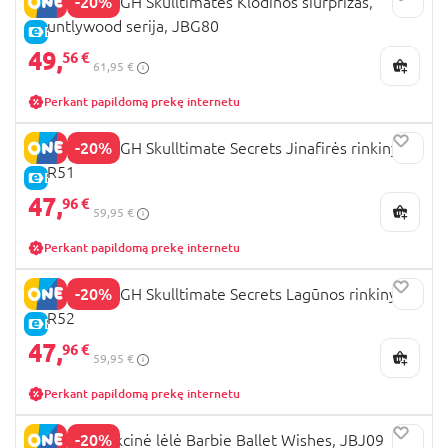
-20%
MONSTER HIGH Skulltimates Klodinos siurprizas,
Hauntlywood serija, JBG80
E-KAINA
49,
56 €
61,95 €
Perkant papildomą prekę internetu
-20%
MONSTER HIGH Skulltimate Secrets Jinafirės rinkinys,
JDR51
E-KAINA
47,
96 €
59,95 €
Perkant papildomą prekę internetu
-20%
MONSTER HIGH Skulltimate Secrets Lagūnos rinkinys,
JDR52
E-KAINA
47,
96 €
59,95 €
Perkant papildomą prekę internetu
-20%
BARBIE kolekcinė lėlė Barbie Ballet Wishes, JBJ09