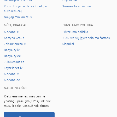
Garantija ir priežiūra
Grąžinimas
Konsultuojame dėl vežimėlių ir
Susisiekite su mumis
autokėdučių
Naujagimio kraitelis
MŪSŲ DRAUGAI
PRIVATUMO POLITIKA
KidZone.lt
Privatumo politika
Kotryna Group
BDAR teisių įgyvendinimo formos
ZaisluPlaneta.lt
Slapukai
BabyCity.lv
BabyCity.ee
Jukukeskus.ee
ToysPlanet.lv
KidZone.lv
KidZone.ee
NAUJIENLAIŠKIS
Kiekvieną mėnesį mes turime
ypatingų pasiūlymų! Prisijunk prie
mūsų ir apie juos sužinok pirmas!