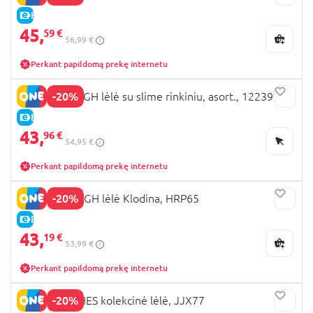
E-KAINA
45,
59 €
56,99 €
Perkant papildomą prekę internetu
-20%
RAINBOW HIGH lėlė su slime rinkiniu, asort., 122395
E-KAINA
43,
96 €
54,95 €
Perkant papildomą prekę internetu
-20%
MONSTER HIGH lėlė Klodina, HRP65
E-KAINA
43,
19 €
53,99 €
Perkant papildomą prekę internetu
-20%
BARBIE WISHES kolekcinė lėlė, JJX77