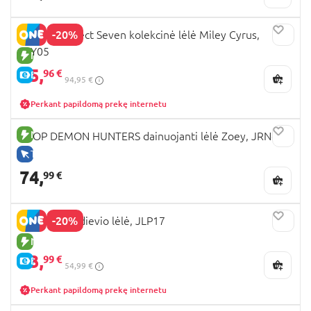
-20%
BARBIE Project Seven kolekcinė lėlė Miley Cyrus,
JJY05
NAUJA PREKĖ
75,
96 €
E-KAINA
94,95 €
Perkant papildomą prekę internetu
NAUJA PREKĖ
KPOP DEMON HUNTERS dainuojanti lėlė Zoey, JRN42
TIK INTERNETU
74,
99 €
-20%
MOANA pusdievio lėlė, JLP17
NAUJA PREKĖ
43,
99 €
E-KAINA
54,99 €
Perkant papildomą prekę internetu