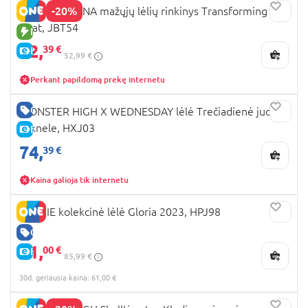
-20%
DISNEY MOANA mažųjų lėlių rinkinys Transforming
Boat, JBT54
NAUJA PREKĖ
42,
39 €
E-KAINA
52,99 €
Perkant papildomą prekę internetu
GERA KAINA
MONSTER HIGH X WEDNESDAY lėlė Trečiadienė juoda
suknele, HXJ03
E-KAINA
74,
39 €
Kaina galioja tik internetu
BARBIE kolekcinė lėlė Gloria 2023, HPJ98
GERA KAINA
61,
00 €
E-KAINA
85,99 €
30d. geriausia kaina: 61,00 €