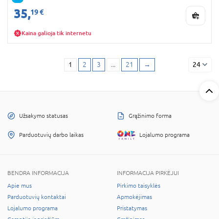
35,
19 €
Kaina galioja tik internetu
1
2
3
...
21
→
24
Užsakymo statusas
Grąžinimo forma
Parduotuvių darbo laikas
Lojalumo programa
BENDRA INFORMACIJA
INFORMACIJA PIRKĖJUI
Apie mus
Pirkimo taisyklės
Parduotuvių kontaktai
Apmokėjimas
Lojalumo programa
Pristatymas