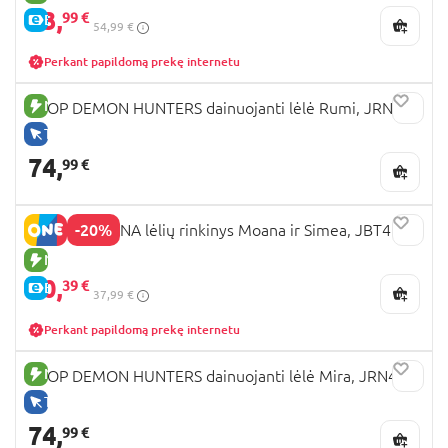
43,
99 €
E-KAINA
54,99 €
Perkant papildomą prekę internetu
NAUJA PREKĖ
KPOP DEMON HUNTERS dainuojanti lėlė Rumi, JRN40
TIK INTERNETU
74,
99 €
-20%
DISNEY MOANA lėlių rinkinys Moana ir Simea, JBT41
NAUJA PREKĖ
30,
39 €
E-KAINA
37,99 €
Perkant papildomą prekę internetu
NAUJA PREKĖ
KPOP DEMON HUNTERS dainuojanti lėlė Mira, JRN41
TIK INTERNETU
74,
99 €