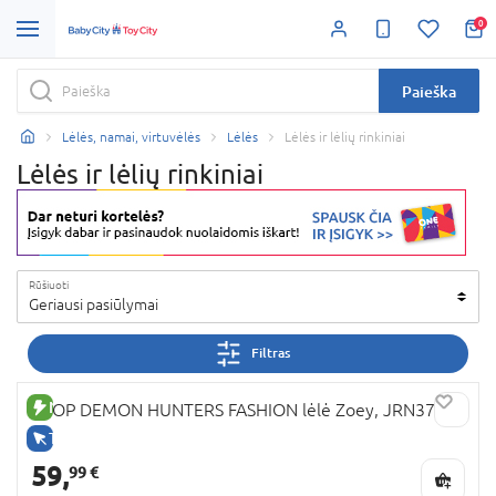
0
Paieška
Lėlės, namai, virtuvėlės
Lėlės
Lėlės ir lėlių rinkiniai
Lėlės ir lėlių rinkiniai
Rūšiuoti
Geriausi pasiūlymai
Filtras
NAUJA PREKĖ
KPOP DEMON HUNTERS FASHION lėlė Zoey, JRN37
TIK INTERNETU
59,
99 €