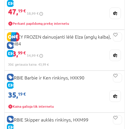
E-KAINA
47,
19 €
58,99 €
Perkant papildomą prekę internetu
DISNEY FROZEN dainuojanti lėlė Elza (anglų kalba),
JFH84
GERA KAINA
43,
99 €
E-KAINA
54,99 €
30d. geriausia kaina: 43,99 €
GERA KAINA
BARBIE Barbie ir Ken rinkinys, HXK90
E-KAINA
35,
19 €
Kaina galioja tik internetu
GERA KAINA
BARBIE Skipper auklės rinkinys, HXM99
E-KAINA