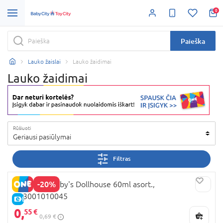
0
Paieška
Lauko žaislai
Lauko žaidimai
Lauko žaidimai
Rūšiuoti
Geriausi pasiūlymai
Filtras
-20%
DULCOP Gabby's Dollhouse 60ml asort.,
103001010045
E-KAINA
0,
55 €
0,69 €