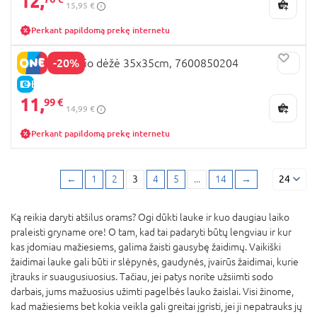
12,
15,95 €
Perkant papildomą prekę internetu
-20%
SMOBY smėlio dėžė 35x35cm, 7600850204
E-KAINA
11,
99 €
14,99 €
Perkant papildomą prekę internetu
←
1
2
3
4
5
...
14
→
24
Ką reikia daryti atšilus orams? Ogi dūkti lauke ir kuo daugiau laiko
praleisti gryname ore! O tam, kad tai padaryti būtų lengviau ir kur
kas įdomiau mažiesiems, galima žaisti gausybę žaidimų. Vaikiški
žaidimai lauke gali būti ir slėpynės, gaudynės, įvairūs žaidimai, kurie
įtrauks ir suaugusiuosius. Tačiau, jei patys norite užsiimti sodo
darbais, jums mažuosius užimti pagelbės lauko žaislai. Visi žinome,
kad mažiesiems bet kokia veikla gali greitai įgristi, jei ji nepatrauks jų