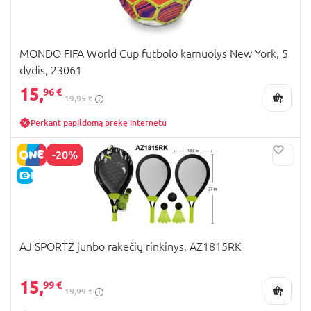
MONDO FIFA World Cup futbolo kamuolys New York, 5
dydis, 23061
15,
96 €
19,95 €
Perkant papildomą prekę internetu
-20%
E-KAINA
AJ SPORTZ junbo rakečių rinkinys, AZ1815RK
15,
99 €
19,99 €