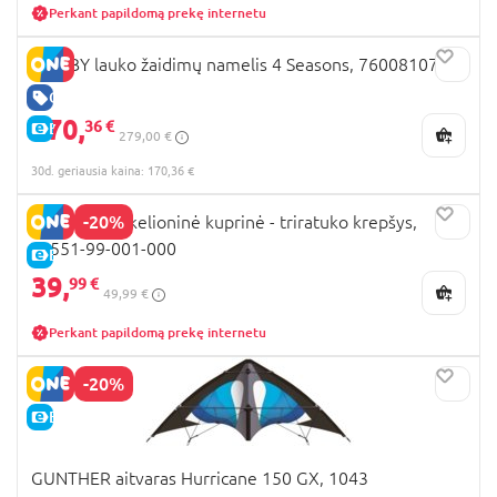
Perkant papildomą prekę internetu
SMOBY lauko žaidimų namelis 4 Seasons, 7600810731
GERA KAINA
170,
36 €
E-KAINA
279,00 €
30d. geriausia kaina: 170,36 €
-20%
DOONA Liki kelioninė kuprinė - triratuko krepšys,
SP551-99-001-000
E-KAINA
39,
99 €
49,99 €
Perkant papildomą prekę internetu
-20%
E-KAINA
GUNTHER aitvaras Hurricane 150 GX, 1043