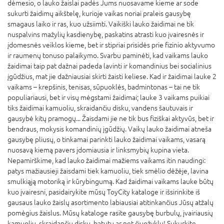
dėmesio, o lauko žaislai padės Jums nuosavame kieme ar sode
sukurti žaidimų aikštelę, kurioje vaikas noriai praleis gausybę
smagaus laiko ir ras, kuo užsiimti. Vaikiški lauko žaidimai ne tik
nuspalvins mažylių kasdienybę, paskatins atrasti kuo įvairesnės ir
įdomesnės veiklos kieme, bet ir stipriai prisidės prie fizinio aktyvumo
ir raumenų tonuso palaikymo. Svarbu paminėti, kad vaikams lauko
žaidimai taip pat dažnai padeda lavinti ir komandinius bei socialinius
įgūdžius, mat jie dažniausiai skirti žaisti keliese. Kad ir žaidimai lauke 2
vaikams – krepšinis, tenisas, sūpuoklės, badmintonas – tai ne tik
populiariausi, bet ir visų mėgstami žaidimai; lauke 3 vaikams puikiai
tiks žaidimai kamuoliu, skraidančiu disku, vandens šautuvais ir
gausybė kitų pramogų... Žaisdami jie ne tik bus fiziškai aktyvūs, bet ir
bendraus, mokysis komandinių įgūdžių. Vaikų lauko žaidimai atneša
gausybę pliusų, o tinkamai parinkti lauko žaidimai vaikams, vasarą
nuosavą kiemą pavers įdomiausia ir linksmybių kupina vieta.
Nepamirškime, kad lauko žaidimai mažiems vaikams itin naudingi:
patys mažiausieji žaisdami tiek kamuoliu, tiek smėlio dėžėje, lavina
smulkiąją motoriką ir kūrybingumą. Kad žaidimai vaikams lauke būtų
kuo įvairesni, pasidairykite mūsų ToyCity kataloge ir išsirinkite iš
gausaus lauko žaislų asortimento labiausiai atitinkančius Jūsų atžalų
pomėgius žaislus. Mūsų kataloge rasite gausybę burbulų, įvairiausių
kamuolių, skraidančių diskų, batutų ar net čiuožyklų! Sukurkite