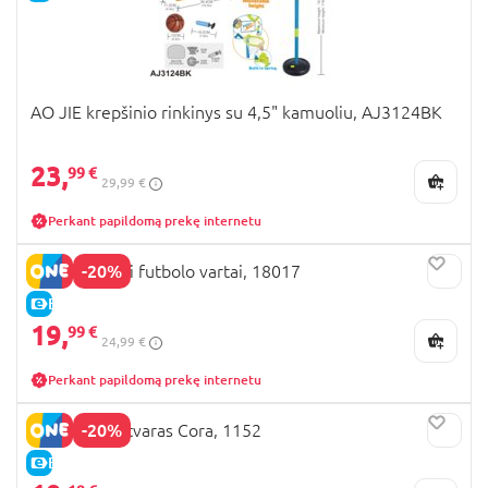
AO JIE krepšinio rinkinys su 4,5" kamuoliu, AJ3124BK
23,
99 €
29,99 €
Perkant papildomą prekę internetu
-20%
MONDO mini futbolo vartai, 18017
E-KAINA
19,
99 €
24,99 €
Perkant papildomą prekę internetu
-20%
GUNTHER aitvaras Cora, 1152
E-KAINA