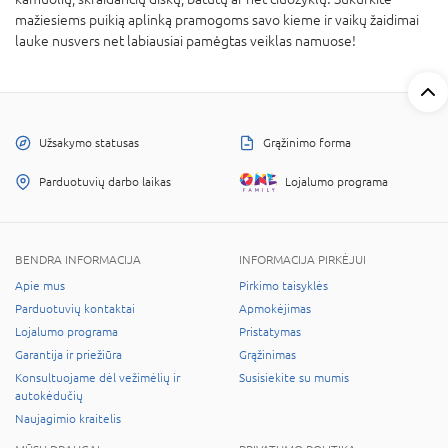
mažiesiems puikią aplinką pramogoms savo kieme ir vaikų žaidimai
lauke nusvers net labiausiai pamėgtas veiklas namuose!
Užsakymo statusas
Grąžinimo forma
Parduotuvių darbo laikas
Lojalumo programa
BENDRA INFORMACIJA
INFORMACIJA PIRKĖJUI
Apie mus
Pirkimo taisyklės
Parduotuvių kontaktai
Apmokėjimas
Lojalumo programa
Pristatymas
Garantija ir priežiūra
Grąžinimas
Konsultuojame dėl vežimėlių ir
Susisiekite su mumis
autokėdučių
Naujagimio kraitelis