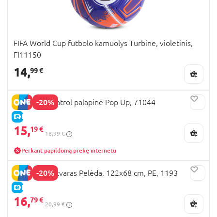
FIFA World Cup futbolo kamuolys Turbine, violetinis,
FI11150
14,
99 €
-20%
JOHN Paw Patrol palapinė Pop Up, 71044
E-KAINA
15,
19 €
18,99 €
Perkant papildomą prekę internetu
-20%
GUNTHER aitvaras Pelėda, 122x68 cm, PE, 1193
E-KAINA
16,
79 €
20,99 €