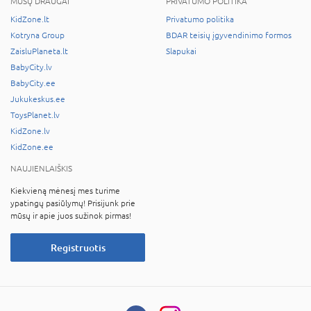
MŪSŲ DRAUGAI
PRIVATUMO POLITIKA
KidZone.lt
Privatumo politika
Kotryna Group
BDAR teisių įgyvendinimo formos
ZaisluPlaneta.lt
Slapukai
BabyCity.lv
BabyCity.ee
Jukukeskus.ee
ToysPlanet.lv
KidZone.lv
KidZone.ee
NAUJIENLAIŠKIS
Kiekvieną mėnesį mes turime
ypatingų pasiūlymų! Prisijunk prie
mūsų ir apie juos sužinok pirmas!
Registruotis