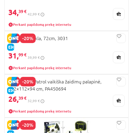
34,
39 €
42,99 €
Perkant papildomą prekę internetu
-20%
DOLU čiuožykla, 72cm, 3031
E-KAINA
31,
99 €
39,99 €
Perkant papildomą prekę internetu
-20%
STAMP Paw Patrol vaikiška žaidimų palapinė,
112×112×94 cm, PA450694
E-KAINA
26,
39 €
32,99 €
Perkant papildomą prekę internetu
-20%