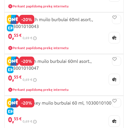
Perkant papildomą prekę internetu
-20%
DULCOP Stitch muilo burbulai 60ml asort.,
103001010043
E-KAINA
0,
55 €
0,69 €
Perkant papildomą prekę internetu
-20%
DULCOP Wish muilo burbulai 60ml asort.,
103001010047
E-KAINA
0,
55 €
0,69 €
Perkant papildomą prekę internetu
-20%
DULCOP Mickey muilo burbulai 60 ml, 103001010010
E-KAINA
0,
55 €
0,69 €