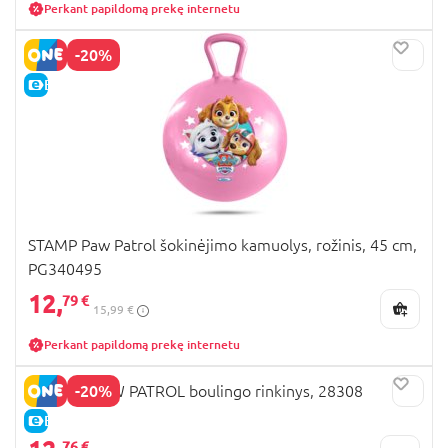
Perkant papildomą prekę internetu
-20%
E-KAINA
STAMP Paw Patrol šokinėjimo kamuolys, rožinis, 45 cm,
PG340495
12,
79 €
15,99 €
Perkant papildomą prekę internetu
-20%
MONDO PAW PATROL boulingo rinkinys, 28308
E-KAINA
76 €