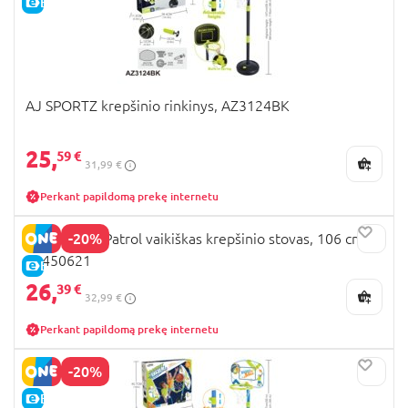
E-KAINA
AJ SPORTZ krepšinio rinkinys, AZ3124BK
25,
59 €
31,99 €
Perkant papildomą prekę internetu
-20%
STAMP Paw Patrol vaikiškas krepšinio stovas, 106 cm,
PA450621
E-KAINA
26,
39 €
32,99 €
Perkant papildomą prekę internetu
-20%
E-KAINA