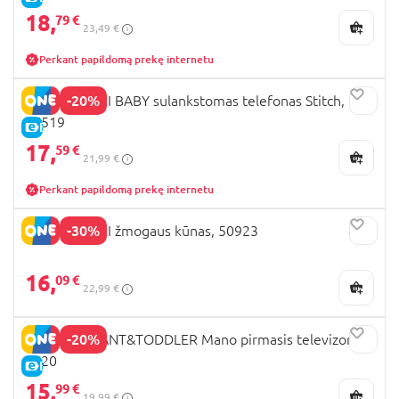
18,
79 €
23,49 €
Perkant papildomą prekę internetu
-20%
CLEMENTONI BABY sulankstomas telefonas Stitch,
17519
E-KAINA
17,
59 €
21,99 €
Perkant papildomą prekę internetu
-30%
CLEMENTONI žmogaus kūnas, 50923
16,
09 €
22,99 €
-20%
PLAYGO INFANT&TODDLER Mano pirmasis televizorius,
1620
E-KAINA
15,
99 €
19,99 €