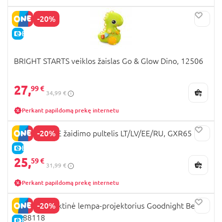
-20%
E-KAINA
BRIGHT STARTS veiklos žaislas Go & Glow Dino, 12506
27,
99 €
34,99 €
Perkant papildomą prekę internetu
-20%
FISHER PRICE žaidimo pultelis LT/LV/EE/RU, GXR65
E-KAINA
25,
59 €
31,99 €
Perkant papildomą prekę internetu
-20%
PLAYGRO naktinė lempa-projektorius Goodnight Bear,
0188118
E-KAINA