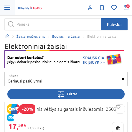
0
Paieška
Žaislai mažiesiems
Edukaciniai žaislai
Elektroniniai žaislai
Elektroniniai žaislai
Rūšiuoti
Geriausi pasiūlymai
Filtras
-20%
PLAYGO žaislinis vėžlys su garsais ir šviesomis, 2503
E-KAINA
17,
59 €
21,99 €