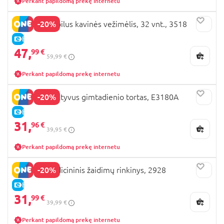
Perkant papildomą prekę internetu
-20%
PLAYGO mobilus kavinės vežimėlis, 32 vnt., 3518
E-KAINA
47,
99 €
59,99 €
Perkant papildomą prekę internetu
-20%
HAPE interaktyvus gimtadienio tortas, E3180A
E-KAINA
31,
96 €
39,95 €
Perkant papildomą prekę internetu
-20%
PLAYGO medicininis žaidimų rinkinys, 2928
E-KAINA
31,
99 €
39,99 €
Perkant papildomą prekę internetu