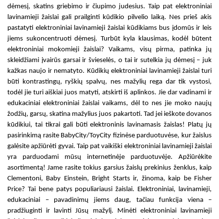
dėmesį, skatins griebimo ir čiupimo judesius. Taip pat
elektroniniai
lavinamieji žaislai
gali prailginti kūdikio pilvelio laiką. Nes prieš akis
pastatyti
elektroniniai lavinamieji žaislai kūdikiams
bus įdomūs ir leis
jiems sukoncentruoti dėmesį. Turbūt kyla klausimas, kodėl būtent
elektroniniai mokomieji žaislai? Vaikams
, visų pirma, patinka jų
skleidžiami įvairūs garsai ir švieselės, o tai ir sutelkia jų dėmesį – juk
kažkas naujo ir nematyto.
Kūdikių elektroniniai lavinamieji žaislai
turi
būti kontrastingų, ryškių spalvų, nes mažylių rega dar tik vystosi,
todėl jie turi aiškiai juos matyti, atskirti iš aplinkos. Jie dar vadinami ir
edukaciniai elektroniniai žaislai vaikams
, dėl to nes jie moko naujų
žodžių, garsų, skatina mažylius juos pakartoti. Tad jei ieškote dovanos
kūdikiui, tai tikrai gali būti
elektroninis lavinamasis žaislas
! Platų jų
pasirinkimą rasite BabyCity/ToyCity fizinėse parduotuvėse, kur žaislus
galėsite apžiūrėti gyvai. Taip pat
vaikiški elektroniniai lavinamieji žaislai
yra parduodami mūsų internetinėje parduotuvėje. Apžiūrėkite
asortimentą! Jame rasite tokius garsius žaislų prekinius ženklus, kaip
Clementoni, Baby Einstein, Bright Starts ir, žinoma, kaip be Fisher
Price? Tai bene patys populiariausi
žaislai. Elektroniniai, lavinamieji
,
edukaciniai – pavadinimų jiems daug, tačiau funkcija viena –
pradžiuginti ir lavinti Jūsų mažylį. Minėti
elektroniniai lavinamieji