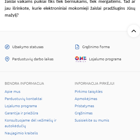
žaislai vaikams
puikiai tiks tiek berniukams, tiek mergaitėms. Tad ar
jau išrinkote, kurie
elektroniniai mokomieji žaislai
pradžiugins Jūsų
mažylį?
Užsakymo statusas
Grąžinimo forma
Parduotuvių darbo laikas
Lojalumo programa
BENDRA INFORMACIJA
INFORMACIJA PIRKĖJUI
Apie mus
Pirkimo taisyklės
Parduotuvių kontaktai
Apmokėjimas
Lojalumo programa
Pristatymas
Garantija ir priežiūra
Grąžinimas
Konsultuojame dėl vežimėlių ir
Susisiekite su mumis
autokėdučių
Naujagimio kraitelis