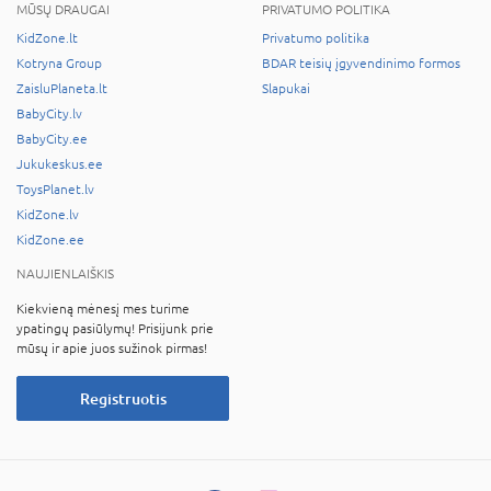
MŪSŲ DRAUGAI
PRIVATUMO POLITIKA
KidZone.lt
Privatumo politika
Kotryna Group
BDAR teisių įgyvendinimo formos
ZaisluPlaneta.lt
Slapukai
BabyCity.lv
BabyCity.ee
Jukukeskus.ee
ToysPlanet.lv
KidZone.lv
KidZone.ee
NAUJIENLAIŠKIS
Kiekvieną mėnesį mes turime
ypatingų pasiūlymų! Prisijunk prie
mūsų ir apie juos sužinok pirmas!
Registruotis