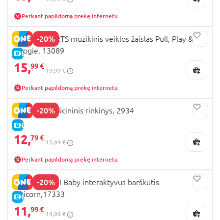
Perkant papildomą prekę internetu
-20%
BRIGHT STARTS muzikinis veiklos žaislas Pull, Play &
Boogie, 13089
E-KAINA
15,
99 €
19,99 €
Perkant papildomą prekę internetu
-20%
PLAYGO medicininis rinkinys, 2934
E-KAINA
12,
79 €
15,99 €
Perkant papildomą prekę internetu
-20%
CLEMENTONI Baby interaktyvus barškutis
Unicorn,17333
E-KAINA
11,
99 €
14,99 €