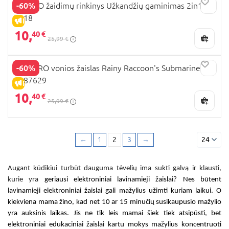
-60%
PLAYGO žaidimų rinkinys Užkandžių gaminimas 2in1,
3018
IŠPARDAVIMAS
10,
40 €
25,99 €
-60%
PLAYGRO vonios žaislas Rainy Raccoon's Submarine,
4087629
IŠPARDAVIMAS
10,
40 €
25,99 €
←
1
2
3
→
24
Augant kūdikiui turbūt dauguma tėvelių ima sukti galvą ir klausti,
kurie yra
geriausi elektroniniai lavinamieji žaislai
? Nes būtent
lavinamieji elektroniniai žaislai
gali mažylius užimti kuriam laikui. O
kiekviena mama žino, kad net
10 ar 15
minučių susikaupusio mažylio
yra auksinis laikas. Jis ne tik leis mamai šiek tiek atsipūsti, bet
elektroniniai edukaciniai žaislai
kartu mokys mažylius koncentruoti