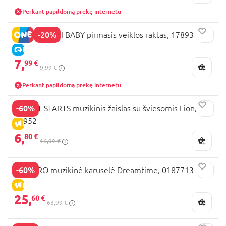
Perkant papildomą prekę internetu
-20%
CLEMENTONI BABY pirmasis veiklos raktas, 17893
E-KAINA
7,
99 €
9,99 €
Perkant papildomą prekę internetu
-60%
BRIGHT STARTS muzikinis žaislas su šviesomis Lion,
12952
IŠPARDAVIMAS
6,
80 €
16,99 €
-60%
PLAYGRO muzikinė karuselė Dreamtime, 0187713
IŠPARDAVIMAS
25,
60 €
63,99 €