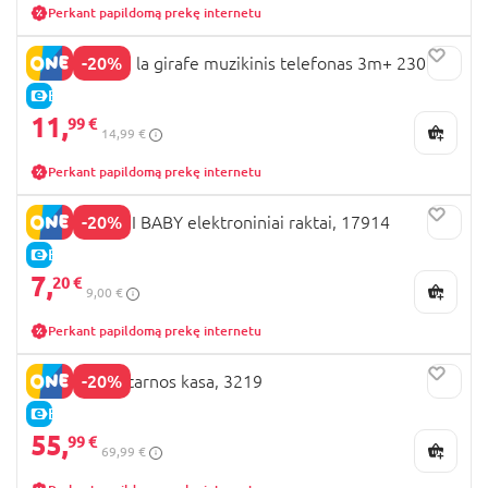
Perkant papildomą prekę internetu
-20%
VULLI Sophie la girafe muzikinis telefonas 3m+ 230777
E-KAINA
11,
99 €
14,99 €
Perkant papildomą prekę internetu
-20%
CLEMENTONI BABY elektroniniai raktai, 17914
E-KAINA
7,
20 €
9,00 €
Perkant papildomą prekę internetu
-20%
PLAYGO savitarnos kasa, 3219
E-KAINA
55,
99 €
69,99 €