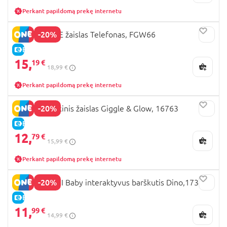
Perkant papildomą prekę internetu
-20%
FISHER-PRICE žaislas Telefonas, FGW66
E-KAINA
15,
19 €
18,99 €
Perkant papildomą prekę internetu
-20%
OBALL muzikinis žaislas Giggle & Glow, 16763
E-KAINA
12,
79 €
15,99 €
Perkant papildomą prekę internetu
-20%
CLEMENTONI Baby interaktyvus barškutis Dino,17330
E-KAINA
11,
99 €
14,99 €