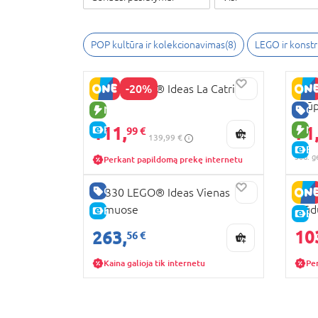
POP kultūra ir kolekcionavimas
(
8
)
LEGO ir konstr
-20%
21372 LEGO® Ideas La Catrina
2136
Snūp
NAUJA PREKĖ
GE
111,
71
E-KAINA
NA
99 €
139,99 €
E-
30d. g
Perkant papildomą prekę internetu
GERA KAINA
21330 LEGO® Ideas Vienas
213
namuose
Plūd
E-KAINA
E-
10
263,
56 €
Kaina galioja tik internetu
Pe