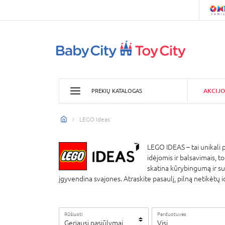
AKCIJO
PREKIŲ KATALOGAS
LEGO Ideas
LEGO IDEAS – tai unikali p
idėjomis ir balsavimais, t
skatina kūrybingumą ir su
įgyvendina svajones. Atraskite pasaulį, pilną netikėtų
Rūšiuoti
Parduotuvės
Geriausi pasiūlymai
Visi