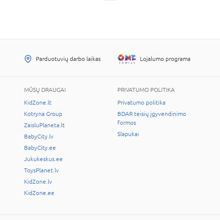
Parduotuvių darbo laikas
Lojalumo programa
MŪSŲ DRAUGAI
PRIVATUMO POLITIKA
KidZone.lt
Privatumo politika
Kotryna Group
BDAR teisių įgyvendinimo
formos
ZaisluPlaneta.lt
Slapukai
BabyCity.lv
BabyCity.ee
Jukukeskus.ee
ToysPlanet.lv
KidZone.lv
KidZone.ee