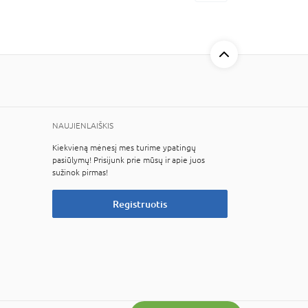
NAUJIENLAIŠKIS
Kiekvieną mėnesį mes turime ypatingų
pasiūlymų! Prisijunk prie mūsų ir apie juos
sužinok pirmas!
Registruotis