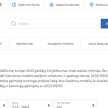
Grąžinimo forma
Užsakymo sekimas
Parduotu
P
S
Išpardavimas
Naujagimio kraitelis
Lauko žaislų gi
latforma, kurioje LEGO gerbėjų kūrybiškumas virsta realiais rinkiniais. Šie iš
odėl kiekvienas modelis pasižymi unikalumu ir ypatinga istorija. LEGO IDEAS l
teikia galimybę turiningai praleisti laiką. Nuo klasikinių modelių iki šiuo
 idėjų ir žaismingų galimybių su LEGO IDEAS!
Kaina
Tik internetu
53
€
-
344
€
Visi