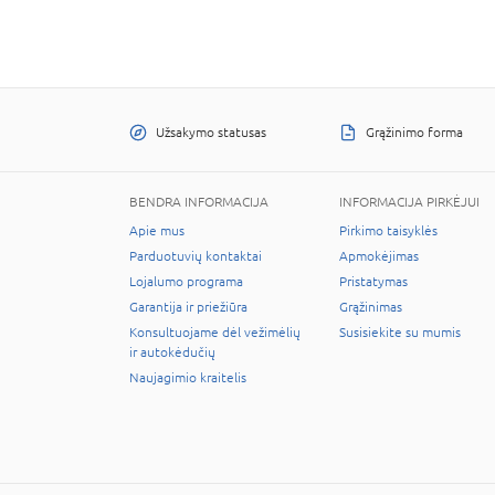
Užsakymo statusas
Grąžinimo forma
BENDRA INFORMACIJA
INFORMACIJA PIRKĖJUI
Apie mus
Pirkimo taisyklės
Parduotuvių kontaktai
Apmokėjimas
Lojalumo programa
Pristatymas
Garantija ir priežiūra
Grąžinimas
Konsultuojame dėl vežimėlių
Susisiekite su mumis
ir autokėdučių
Naujagimio kraitelis