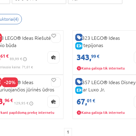
uktoriai
(
4
)
GERA KAINA
8 LEGO® Ideas Riešutėliai:
21323 LEGO® Ideas
io būda
Fortepijonas
E-KAINA
RA KAINA
,
UJA PREKĖ
343,
61 €
99 €
89,99 €
KAINA
eriausia kaina: 71,61 €
Kaina galioja tik internetu
GERA KAINA
-20%
66 LEGO® Ideas
21357 LEGO® Ideas Disney
uriuojančios jūrinės ūdros
Pixar Luxo Jr.
E-KAINA
KAINA
3,
67,
96 €
01 €
129,95 €
rkant papildomą prekę internetu
Kaina galioja tik internetu
1