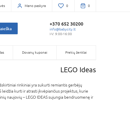
vės
Mano paskyra
0
0
+370 652 30200
aieška
info@babycity.lt
I-V: 9:00-16:00
das
Dovanų kuponai
Prekių ženklai
LEGO Ideas
skirtiniai rinkiniai yra sukurti remiantis gerbėjų
eidžia kurti ir atrasti įkvėpiančius projektus, kurie
laikinių naujovių – LEGO IDEAS sujungia bendruomenę ir