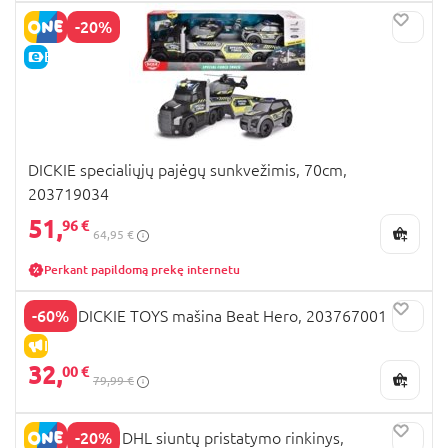
-20%
E-KAINA
DICKIE specialiųjų pajėgų sunkvežimis, 70cm,
203719034
51,
96 €
64,95 €
Perkant papildomą prekę internetu
-60%
SIMBA DICKIE TOYS mašina Beat Hero, 203767001
IŠPARDAVIMAS
32,
00 €
79,99 €
-20%
DICKIE TOYS DHL siuntų pristatymo rinkinys,