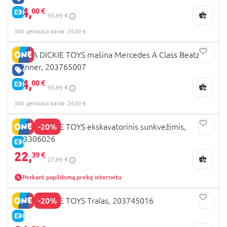
24,
00 €
E-KAINA
59,99 €
30d. geriausia kaina: 24,00 €
SIMBA DICKIE TOYS mašina Mercedes A Class Beatz
Spinner, 203765007
GERA KAINA
24,
00 €
E-KAINA
59,99 €
30d. geriausia kaina: 24,00 €
-20%
SIMBA DICKIE TOYS ekskavatorinis sunkvežimis,
203306026
E-KAINA
22,
39 €
27,99 €
Perkant papildomą prekę internetu
-20%
SIMBA DICKIE TOYS Tralas, 203745016
E-KAINA