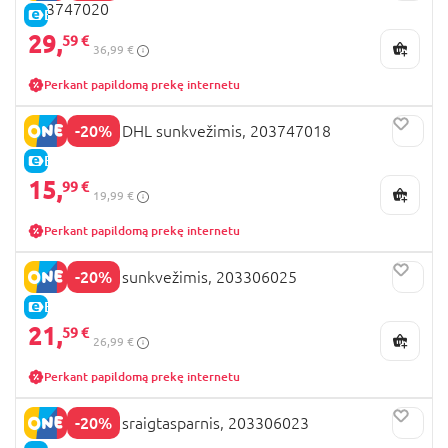
203747020
E-KAINA
29,
59 €
36,99 €
Perkant papildomą prekę internetu
-20%
DICKIE TOYS DHL sunkvežimis, 203747018
E-KAINA
15,
99 €
19,99 €
Perkant papildomą prekę internetu
-20%
DICKIE TOYS sunkvežimis, 203306025
E-KAINA
21,
59 €
26,99 €
Perkant papildomą prekę internetu
-20%
DICKIE TOYS sraigtasparnis, 203306023