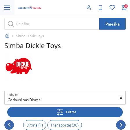
0
Paieška
Simba Dickie Toys
Simba Dickie Toys
Rūšiuoti
Geriausi pasiūlymai
Filtras
Dronai(1)
Transportas(38)