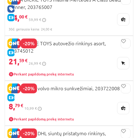
Spinner, 203765007
GERA KAINA
24,
00 €
E-KAINA
59,99 €
30d. geriausia kaina: 24,00 €
-20%
SIMBA DICKIE TOYS autovežio rinkinys asort,
203745012
E-KAINA
21,
59 €
26,99 €
Perkant papildomą prekę internetu
-20%
DICKIE TOYS volvo mikro sunkvežimiai, 203722008
E-KAINA
8,
79 €
10,99 €
Perkant papildomą prekę internetu
-20%
DICKIE TOYS DHL siuntų pristatymo rinkinys,