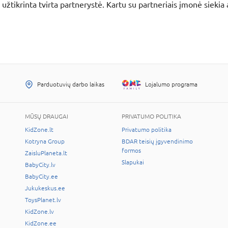
 užtikrinta tvirta partnerystė. Kartu su partneriais įmonė sieki
Parduotuvių darbo laikas
Lojalumo programa
MŪSŲ DRAUGAI
PRIVATUMO POLITIKA
KidZone.lt
Privatumo politika
Kotryna Group
BDAR teisių įgyvendinimo
formos
ZaisluPlaneta.lt
Slapukai
BabyCity.lv
BabyCity.ee
Jukukeskus.ee
ToysPlanet.lv
KidZone.lv
KidZone.ee