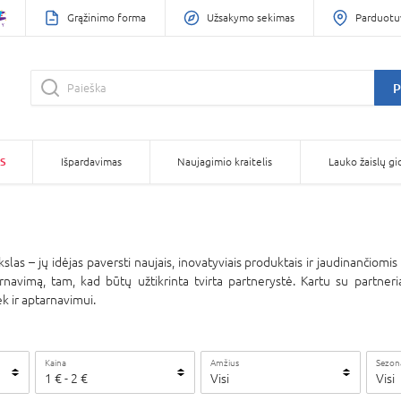
Grąžinimo forma
Užsakymo sekimas
Parduotu
P
S
Išpardavimas
Naujagimio kraitelis
Lauko žaislų gi
 – jų idėjas paversti naujais, inovatyviais produktais ir jaudinančiomis 
rnavimą, tam, kad būtų užtikrinta tvirta partnerystė. Kartu su partner
k ir aptarnavimui.
Kaina
Amžius
Sezon
1
€ -
2
€
Visi
Visi