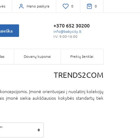
vės
Mano paskyra
0
0
+370 652 30200
aieška
info@babycity.lt
I-V: 9:00-16:00
das
Dovanų kuponai
Prekių ženklai
TRENDS2COM
koncepcijomis. Įmonė orientuojasi į nuolatinį kolekcijų
iais įmonė siekia aukščiausios kokybės standartų tiek
as