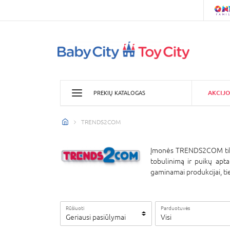
AKCIJO
PREKIŲ KATALOGAS
TRENDS2COM
Įmonės TRENDS2COM tikslas
tobulinimą ir puikų apta
gaminamai produkcijai, tie
Rūšiuoti
Parduotuvės
Geriausi pasiūlymai
Visi