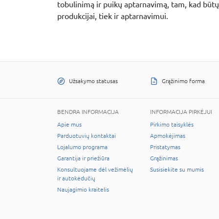
tobulinimą ir puikų aptarnavimą, tam, kad būtų
produkcijai, tiek ir aptarnavimui.
Užsakymo statusas
Grąžinimo forma
BENDRA INFORMACIJA
INFORMACIJA PIRKĖJUI
Apie mus
Pirkimo taisyklės
Parduotuvių kontaktai
Apmokėjimas
Lojalumo programa
Pristatymas
Garantija ir priežiūra
Grąžinimas
Konsultuojame dėl vežimėlių
Susisiekite su mumis
ir autokėdučių
Naujagimio kraitelis