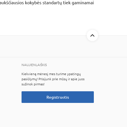
a aukščiausios kokybės standartų tiek gaminamai
NAUJIENLAIŠKIS
Kiekvieną mėnesį mes turime ypatingų
pasiūlymų! Prisijunk prie mūsų ir apie juos
sužinok pirmas!
Registruotis