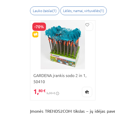
Lauko žaislai(1)
Lėlės, namai, virtuvėlės(1)
-70%
IŠPARDAVIMAS
GARDENA įrankis sodo 2 in 1,
50410
1,
80 €
5,99 €
Įmonės TRENDS2COM tikslas – jų idėjas paverst