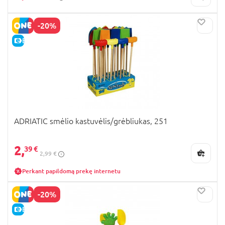
-20%
E-KAINA
ADRIATIC smėlio kastuvėlis/grėbliukas, 251
2,
39 €
2,99 €
Perkant papildomą prekę internetu
-20%
E-KAINA