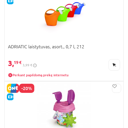
E-KAINA
ADRIATIC laistytuvas, asort., 0,7 l, 212
3,
19 €
3,99 €
Perkant papildomą prekę internetu
-20%
E-KAINA