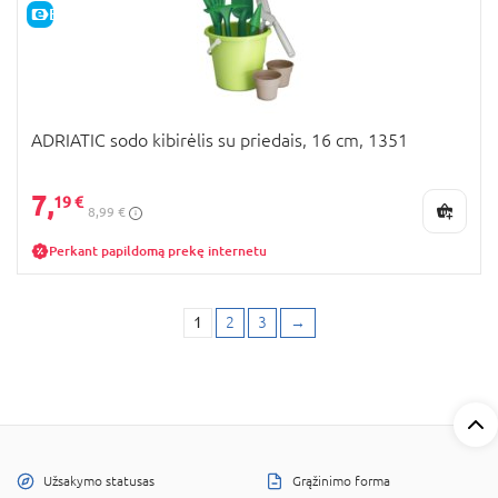
E-KAINA
ADRIATIC sodo kibirėlis su priedais, 16 cm, 1351
7,
19 €
8,99 €
Perkant papildomą prekę internetu
1
2
3
→
Užsakymo statusas
Grąžinimo forma