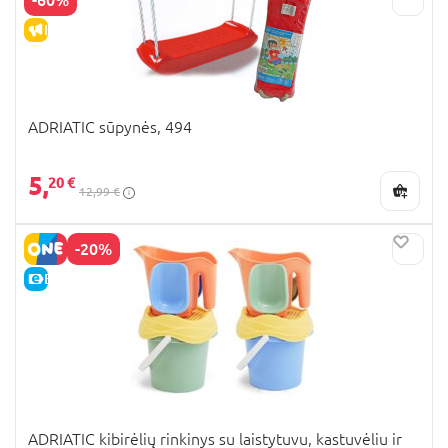
IŠPARDAVIMAS
ADRIATIC sūpynės, 494
5,
20 €
12,99 €
-20%
E-KAINA
ADRIATIC kibirėlių rinkinys su laistytuvu, kastuvėliu ir