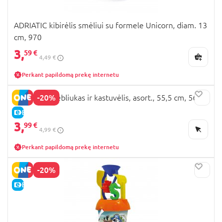
ADRIATIC kibirėlis smėliui su formele Unicorn, diam. 13
cm, 970
3,
59 €
4,49 €
Perkant papildomą prekę internetu
-20%
ADRIATIC grėbliukas ir kastuvėlis, asort., 55,5 cm, 56/A
E-KAINA
3,
99 €
4,99 €
Perkant papildomą prekę internetu
-20%
E-KAINA