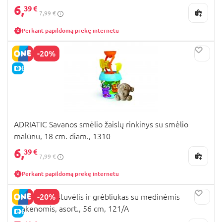
6,
39 €
7,99 €
Perkant papildomą prekę internetu
-20%
E-KAINA
ADRIATIC Savanos smėlio žaislų rinkinys su smėlio
malūnu, 18 cm. diam., 1310
6,
39 €
7,99 €
Perkant papildomą prekę internetu
-20%
ADRIATIC kastuvėlis ir grėbliukas su medinėmis
rankenomis, asort., 56 cm, 121/A
E-KAINA