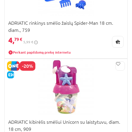
ADRIATIC rinkinys smėlio žaislų Spider-Man 18 cm.
diam., 759
4,
79 €
5,99 €
Perkant papildomą prekę internetu
-20%
E-KAINA
ADRIATIC kibirėlis smėliui Unicorn su laistytuvu, diam.
18 cm, 909