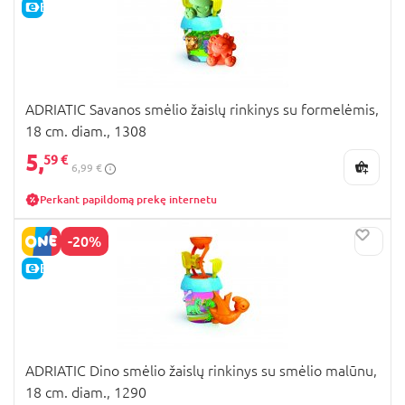
E-KAINA
ADRIATIC Savanos smėlio žaislų rinkinys su formelėmis,
18 cm. diam., 1308
5,
59 €
6,99 €
Perkant papildomą prekę internetu
-20%
E-KAINA
ADRIATIC Dino smėlio žaislų rinkinys su smėlio malūnu,
18 cm. diam., 1290