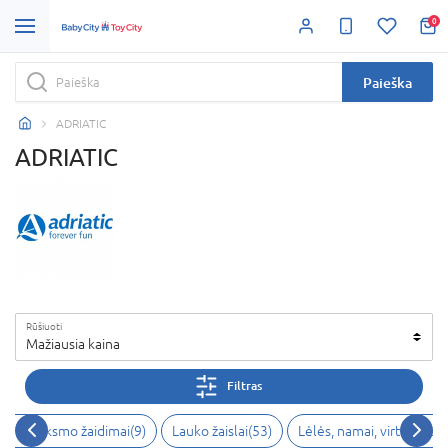
0
Paieška
ADRIATIC
ADRIATIC
Rūšiuoti
Mažiausia kaina
Filtras
O ir veiksmo žaidimai(9)
Lauko žaislai(53)
Lėlės, namai, virtuvėlės(