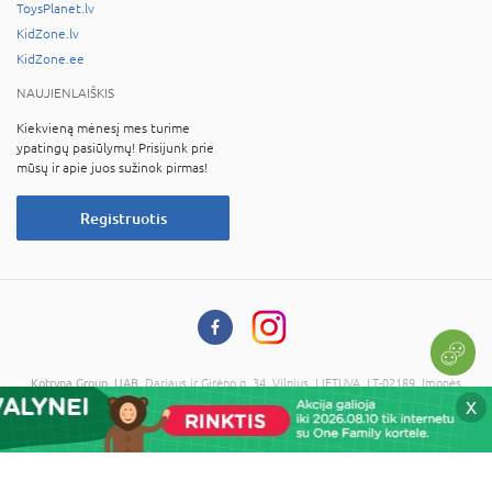
ToysPlanet.lv
KidZone.lv
KidZone.ee
NAUJIENLAIŠKIS
Kiekvieną mėnesį mes turime
ypatingų pasiūlymų! Prisijunk prie
mūsų ir apie juos sužinok pirmas!
Registruotis
Kotryna Group, UAB
, Dariaus ir Girėno g. 34, Vilnius, LIETUVA, LT-02189, Įmonės
kodas: 121673734, PVM kodas: LT216737314
X
© 2026 Visos teisės saugomos. Kopijuoti informaciją be administracijos sutikimo
draudžiama