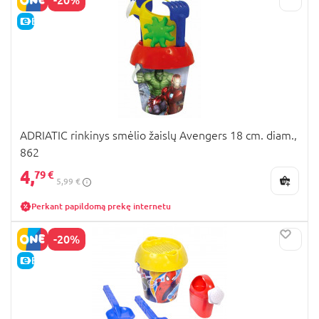
E-KAINA
ADRIATIC rinkinys smėlio žaislų Avengers 18 cm. diam.,
862
4,
79 €
5,99 €
Perkant papildomą prekę internetu
-20%
E-KAINA