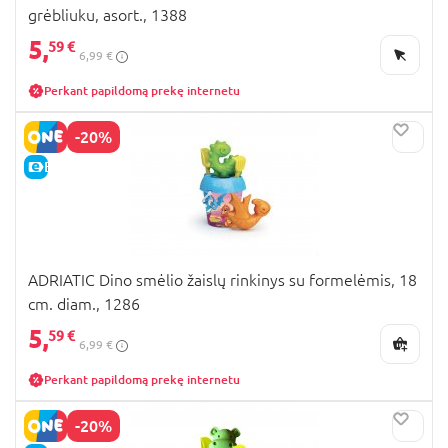
grėbliuku, asort., 1388
5,
59 €
6,99 €
Perkant papildomą prekę internetu
-20%
E-KAINA
ADRIATIC Dino smėlio žaislų rinkinys su formelėmis, 18
cm. diam., 1286
5,
59 €
6,99 €
Perkant papildomą prekę internetu
-20%