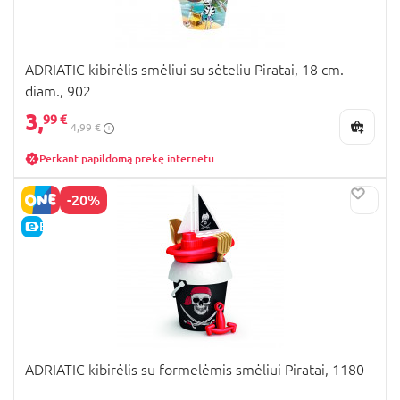
ADRIATIC kibirėlis smėliui su sėteliu Piratai, 18 cm.
diam., 902
3,
99 €
4,99 €
Perkant papildomą prekę internetu
-20%
E-KAINA
ADRIATIC kibirėlis su formelėmis smėliui Piratai, 1180