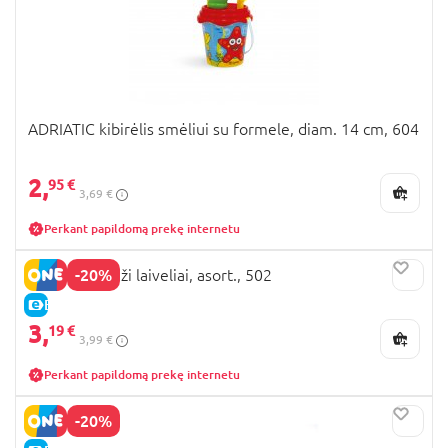
ADRIATIC kibirėlis smėliui su formele, diam. 14 cm, 604
2,
95 €
3,69 €
Perkant papildomą prekę internetu
-20%
ADRIATIC maži laiveliai, asort., 502
E-KAINA
3,
19 €
3,99 €
Perkant papildomą prekę internetu
-20%