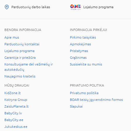
Parduotuvių darbo laikas
Lojalumo programa
BENDRA INFORMACIJA
INFORMACIJA PIRKĖJUI
Apie mus
Pirkimo taisyklės
Parduotuvių kontaktai
Apmokėjimas
Lojalumo programa
Pristatymas
Garantija ir priežiūra
Grąžinimas
Konsultuojame dėl vežimėlių ir
Susisiekite su mumis
autokėdučių
Naujagimio kraitelis
MŪSŲ DRAUGAI
PRIVATUMO POLITIKA
KidZone.lt
Privatumo politika
Kotryna Group
BDAR teisių įgyvendinimo formos
ZaisluPlaneta.lt
Slapukai
BabyCity.lv
BabyCity.ee
Jukukeskus.ee