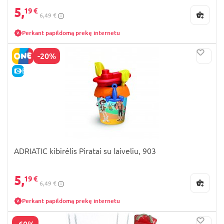
5,
19 €
6,49 €
Perkant papildomą prekę internetu
-20%
E-KAINA
ADRIATIC kibirėlis Piratai su laiveliu, 903
5,
19 €
6,49 €
Perkant papildomą prekę internetu
-60%