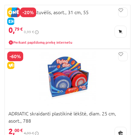
-20%
ADRIATIC kastuvėlis, asort., 31 cm, 55
E-KAINA
0,
79 €
0,99 €
Perkant papildomą prekę internetu
-60%
IŠPARDAVIMAS
ADRIATIC skraidanti plastikinė lėkštė, diam. 25 cm,
asort., 788
2,
00 €
4,99 €