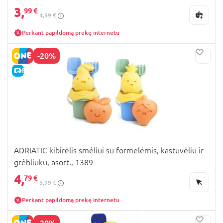
3,
99 €
4,99 €
Perkant papildomą prekę internetu
-20%
E-KAINA
ADRIATIC kibirėlis smėliui su formelėmis, kastuvėliu ir
grėbliuku, asort., 1389
4,
79 €
5,99 €
Perkant papildomą prekę internetu
-20%