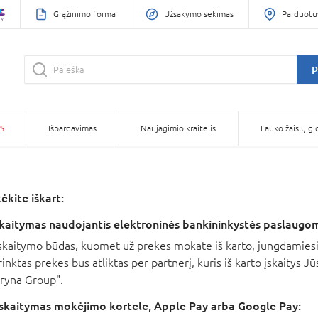
Grąžinimo forma
Užsakymo sekimas
Parduotu
P
S
Išpardavimas
Naujagimio kraitelis
Lauko žaislų gi
kite iškart:
kaitymas naudojantis elektroninės bankininkystės paslaugom
skaitymo būdas, kuomet už prekes mokate iš karto, jungdamiesi
rinktas prekes bus atliktas per partnerį, kuris iš karto įskaitys
ryna Group".
iskaitymas mokėjimo kortele, Apple Pay arba Google Pay: