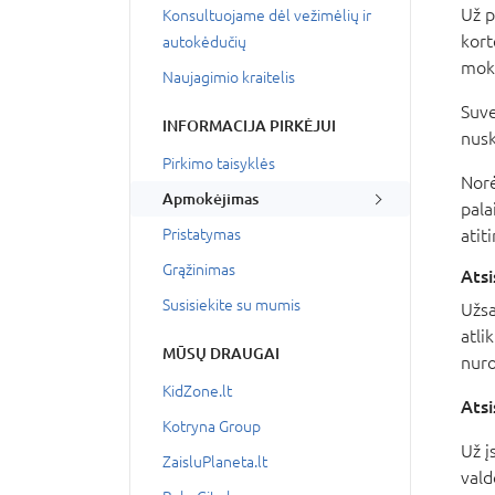
Už p
Konsultuojame dėl vežimėlių ir
kort
autokėdučių
mok
Naujagimio kraitelis
Suve
INFORMACIJA PIRKĖJUI
nusk
Pirkimo taisyklės
Norė
Apmokėjimas
pala
Pristatymas
atit
Grąžinimas
Ats
Susisiekite su mumis
Užsa
atli
MŪSŲ DRAUGAI
nuro
KidZone.lt
Ats
Kotryna Group
Už į
ZaisluPlaneta.lt
vald