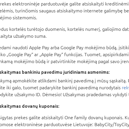
rekes elektroninėje parduotuvėje galite atsiskaityti kreditinėm
elėmis, turinčiomis saugaus atsiskaitymo internete galimybę b
ėjimo sistemomis.
dus kortelės turėtojo duomenis, kortelės numerį, galiojimo datą
aityta užsakymo suma.
dami naudoti Apple Pay arba Google Pay mokėjimo būdą, įsitikin
iko „Google Pay“ ar „Apple Pay“ funkcijas. Tuomet, apsipirkdami
inkamą mokėjimo būdą ir patvirtinkite mokėjimą pagal savo įre
iskaitymas bankiniu pavedimu juridiniams asmenims:
kymą apmokėkite atlikdami bankinį pavedimą į mūsų sąskaitą. P
kite iki galo, tuomet padarykite bankinį pavedimą nurodytais
rek
dykite užsakymo ID. Dėmesio! Užsakymas pradedamas vykdyti 
iskaitymas dovanų kuponais:
sigytas prekes galite atsiskaityti One family dovanų kuponais. 
omose elektroninėse parduotuvėse Lietuvoje: BabyCity/ToyCity,