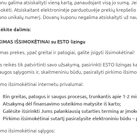
nu galima atsiskaityti vieną kartą, panaudojant visą jo sumą. Je
okėti. Atsiskaitant elektroninėje parduotuvėje prekių krepšelio
no unikalų numerį. Dovanų kuponu negalima atsiskaityti už nau
ėkite dalimis:
KIMAS IŠSIMOKĖTINAI su ESTO lizingu
mas prekes, ypač greitai ir patogiai, galite įsigyti išsimokėtinai!
 reikės tik patvirtinti savo užsakymą, pasirinkti ESTO lizingas 
augos sąlygomis ir, skaitmeniniu būdu, pasirašyti pirkimo išsimok
imo išsimokėtinai internetu privalumai:
Itin greitas, patogus ir saugus procesas, trunkantis apie 1-2 mi
Atsakymą dėl finansavimo suteikimo matysite iš karto;
Galėsite išsirinkti Jums palankiausią sutarties terminą ar įmok
Pirkimo išsimokėtinai sutartį pasirašysite elektroniniu būdu – 
imo išsimokėtinai sąlygos: