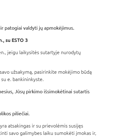
 ir patogiai valdyti jų apmokėjimus.
., su ESTO 3
, jeigu laikysitės sutartyje nurodytų
te savo užsakymą, pasirinkite mokėjimo būdą
 su e. bankininkyste.
nesius, Jūsų pirkimo išsimokėtinai sutartis
kos piliečiai.
ra atsakingas ir su prievolėmis susijęs
inti savo galimybes laiku sumokėti įmokas ir,