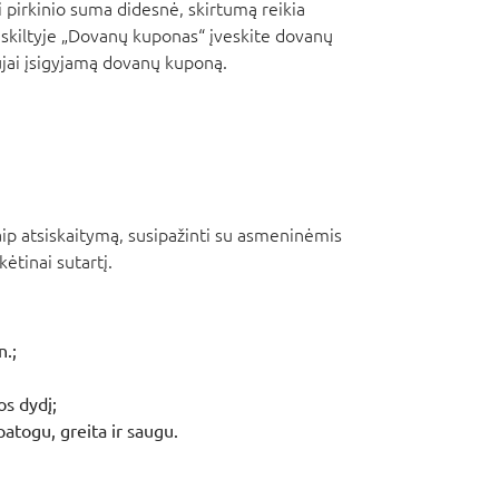
i pirkinio suma didesnė, skirtumą reikia
 skiltyje „Dovanų kuponas“ įveskite dovanų
jai įsigyjamą dovanų kuponą.
kaip atsiskaitymą, susipažinti su asmeninėmis
ėtinai sutartį.
n.;
os dydį;
patogu, greita ir saugu.