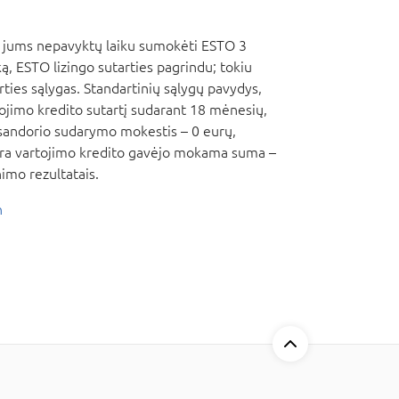
 jums nepavyktų laiku sumokėti ESTO 3
ą, ESTO lizingo sutarties pagrindu; tokiu
rties sąlygas. Standartinių sąlygų pavydys,
jimo kredito sutartį sudarant 18 mėnesių,
sandorio sudarymo mokestis – 0 eurų,
dra vartojimo kredito gavėjo mokama suma –
imo rezultatais.
n