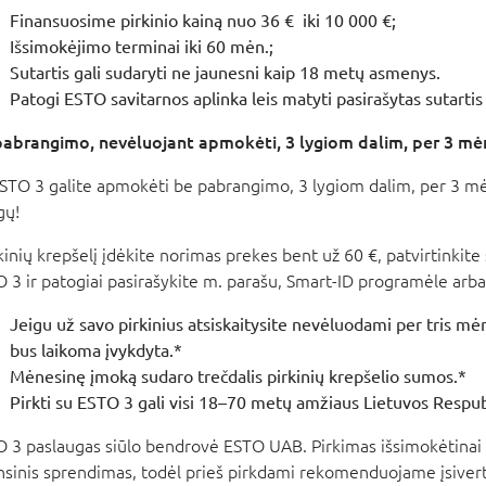
Finansuosime pirkinio kainą nuo 36 € iki 10 000 €;
Išsimokėjimo terminai iki 60 mėn.;
Sutartis gali sudaryti ne jaunesni kaip 18 metų asmenys.
Patogi ESTO savitarnos aplinka leis matyti pasirašytas sutartis
abrangimo, nevėluojant apmokėti, 3 lygiom dalim, per 3 mėn
STO 3 galite apmokėti be pabrangimo, 3 lygiom dalim, per 3 mėn.
gų!
rkinių krepšelį įdėkite norimas prekes bent už 60 €, patvirtinki
 3 ir patogiai pasirašykite m. parašu, Smart-ID programėle arba
Jeigu už savo pirkinius atsiskaitysite nevėluodami per tris mė
bus laikoma įvykdyta.*
Mėnesinę įmoką sudaro trečdalis pirkinių krepšelio sumos.*
Pirkti su ESTO 3 gali visi 18–70 metų amžiaus Lietuvos Respubli
 3 paslaugas siūlo bendrovė ESTO UAB. Pirkimas išsimokėtinai y
nsinis sprendimas, todėl prieš pirkdami rekomenduojame įsivert