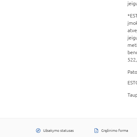
jeig
*EST
įmok
atve
jeig
meti
bend
522,
Pato
ESTO
Taup
Užsakymo statusas
Grąžinimo forma