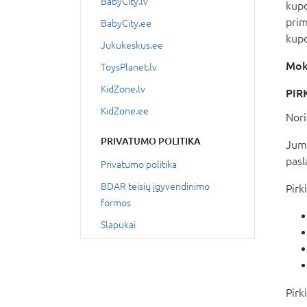
BabyCity.lv
kupo
prim
BabyCity.ee
kupo
Jukukeskus.ee
Mok
ToysPlanet.lv
KidZone.lv
PIR
KidZone.ee
Nori
PRIVATUMO POLITIKA
Jums
pasl
Privatumo politika
BDAR teisių įgyvendinimo
Pirk
formos
Slapukai
Pirk