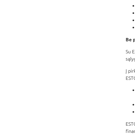
Be p
Su E
sąly
Į pi
ESTO
ESTO
fina