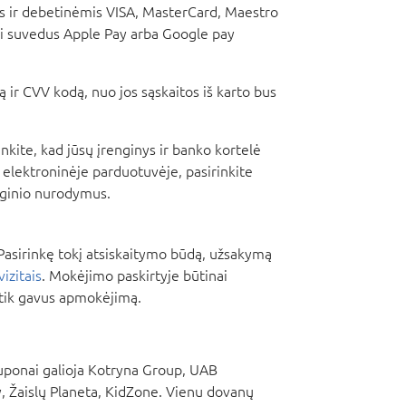
is ir debetinėmis VISA, MasterCard, Maestro
ei suvedus Apple Pay arba Google pay
 ir CVV kodą, nuo jos sąskaitos iš karto bus
kite, kad jūsų įrenginys ir banko kortelė
 elektroninėje parduotuvėje, pasirinkite
nginio nurodymus.
asirinkę tokį atsiskaitymo būdą, užsakymą
vizitais
. Mokėjimo paskirtyje būtinai
tik gavus apmokėjimą.
Kuponai galioja Kotryna Group, UAB
 Žaislų Planeta, KidZone. Vienu dovanų