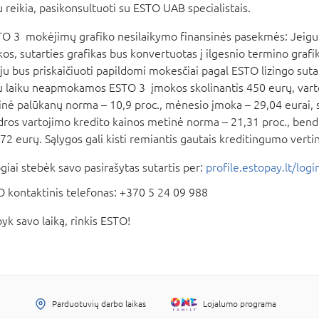
u reikia, pasikonsultuoti su ESTO UAB specialistais.
O 3 mokėjimų grafiko nesilaikymo finansinės pasekmės: Jeigu
os, sutarties grafikas bus konvertuotas į ilgesnio termino grafik
ju bus priskaičiuoti papildomi mokesčiai pagal ESTO lizingo suta
u laiku neapmokamos ESTO 3 įmokos skolinantis 450 eurų, varto
nė palūkanų norma – 10,9 proc., mėnesio įmoka – 29,04 eurai, 
ros vartojimo kredito kainos metinė norma – 21,31 proc., ben
72 eurų. Sąlygos gali kisti remiantis gautais kreditingumo vertin
giai stebėk savo pasirašytas sutartis per:
profile.estopay.lt/logi
 kontaktinis telefonas: +370 5 24 09 988
yk savo laiką, rinkis ESTO!
Parduotuvių darbo laikas
Lojalumo programa