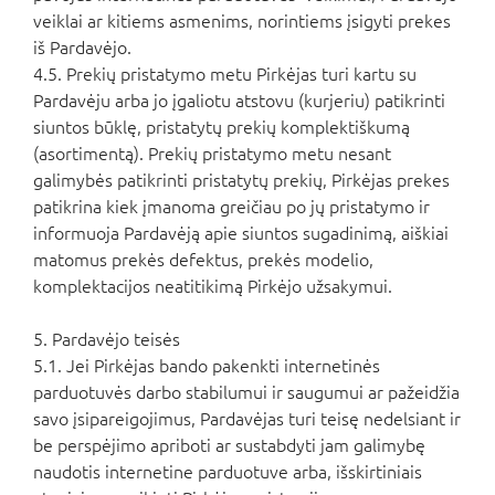
veiklai ar kitiems asmenims, norintiems įsigyti prekes
iš Pardavėjo.
4.5. Prekių pristatymo metu Pirkėjas turi kartu su
Pardavėju arba jo įgaliotu atstovu (kurjeriu) patikrinti
siuntos būklę, pristatytų prekių komplektiškumą
(asortimentą). Prekių pristatymo metu nesant
galimybės patikrinti pristatytų prekių, Pirkėjas prekes
patikrina kiek įmanoma greičiau po jų pristatymo ir
informuoja Pardavėją apie siuntos sugadinimą, aiškiai
matomus prekės defektus, prekės modelio,
komplektacijos neatitikimą Pirkėjo užsakymui.
5. Pardavėjo teisės
5.1. Jei Pirkėjas bando pakenkti internetinės
parduotuvės darbo stabilumui ir saugumui ar pažeidžia
savo įsipareigojimus, Pardavėjas turi teisę nedelsiant ir
be perspėjimo apriboti ar sustabdyti jam galimybę
naudotis internetine parduotuve arba, išskirtiniais