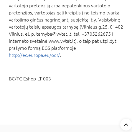
vartotojo pretenziją arba nepatenkinus vartotojo
pretenzijos, vartotojas gali kreiptis į ne teismo tvarka
vartojimo ginčus nagrinėjantį subjektą, t.y. Valstybinę
vartotojų teisių apsaugos tarnybą (Vilniaus g.25, 01402
Vilnius, el. p.
tarnyba@vvtat.lt
, tel. +37052626751,
interneto svetainė www.vvtat.lt), o taip pat užpildyti
prašymo formą EGS platformoje
http://ec.europa.eu/odr/
.
BC/TC Eshop-LT-003