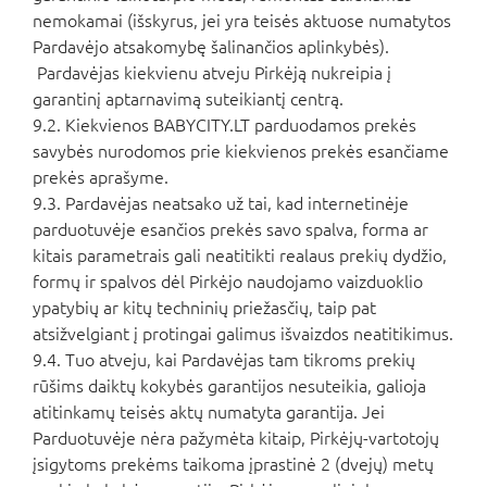
nemokamai (išskyrus, jei yra teisės aktuose numatytos
Pardavėjo atsakomybę šalinančios aplinkybės).
Pardavėjas kiekvienu atveju Pirkėją nukreipia į
garantinį aptarnavimą suteikiantį centrą.
9.2. Kiekvienos BABYCITY.LT parduodamos prekės
savybės nurodomos prie kiekvienos prekės esančiame
prekės aprašyme.
9.3. Pardavėjas neatsako už tai, kad internetinėje
parduotuvėje esančios prekės savo spalva, forma ar
kitais parametrais gali neatitikti realaus prekių dydžio,
formų ir spalvos dėl Pirkėjo naudojamo vaizduoklio
ypatybių ar kitų techninių priežasčių, taip pat
atsižvelgiant į protingai galimus išvaizdos neatitikimus.
9.4. Tuo atveju, kai Pardavėjas tam tikroms prekių
rūšims daiktų kokybės garantijos nesuteikia, galioja
atitinkamų teisės aktų numatyta garantija. Jei
Parduotuvėje nėra pažymėta kitaip, Pirkėjų-vartotojų
įsigytoms prekėms taikoma įprastinė 2 (dvejų) metų