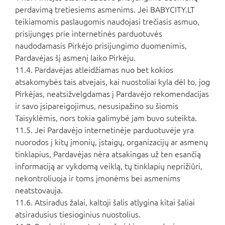
perdavimą tretiesiems asmenims. Jei BABYCITY.LT
teikiamomis paslaugomis naudojasi trečiasis asmuo,
prisijungęs prie internetinės parduotuvės
naudodamasis Pirkėjo prisijungimo duomenimis,
Pardavėjas šį asmenį laiko Pirkėju.
11.4. Pardavėjas atleidžiamas nuo bet kokios
atsakomybės tais atvejais, kai nuostoliai kyla dėl to, jog
Pirkėjas, neatsižvelgdamas į Pardavėjo rekomendacijas
ir savo įsipareigojimus, nesusipažino su šiomis
Taisyklėmis, nors tokia galimybė jam buvo suteikta.
11.5. Jei Pardavėjo internetinėje parduotuvėje yra
nuorodos į kitų įmonių, įstaigų, organizacijų ar asmenų
tinklapius, Pardavėjas nėra atsakingas už ten esančią
informaciją ar vykdomą veiklą, tų tinklapių neprižiūri,
nekontroliuoja ir toms įmonėms bei asmenims
neatstovauja.
11.6. Atsiradus žalai, kaltoji šalis atlygina kitai šaliai
atsiradusius tiesioginius nuostolius.