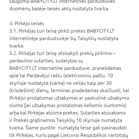
saugoma BABYCITY.LT internetinės parduotuvės
duomenų bazėje teisės aktų nustatyta tvarka.
3. Pirkėjo teisės
3.1. Pirkėjas turi teisę pirkti prekes BABYCITY.LT
internetinėje parduotuvėje šių Taisyklių nustatyta
tvarka.
3.2. Pirkėjas turi teisę atsisakyti prekių pirkimo –
pardavimo sutarties, sudarytos su
BABYCITY.LT internetine parduotuve, pranešdamas
apie tai Pardavėjui raštu (elektroniniu paštu, 10
skyriuje nustatyta tvarka) ne vėliau kaip per 30
(trisdešimt) dienų, terminas pradedamas skaičiuoti, kai
Pirkėjui pristatomas užsakymas ar paskutinė užsakymo
siunta (jei užsakymas pristatomas keliomis siuntomis)
arba kai Pirkėjas atsiima prekes. Sutarties atsisakoma
ir Prekės grąžinamos Taisyklių 10 skyriuje numatyta
tvarka. Šiame punkte numatyta teise gali pasinaudoti
tik Pirkėjas, kuris pagal Lietuvos Respublikos vartotojų