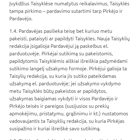
Įvykdžius Taisyklėse numatytus reikalavimus, Taisyklės
tampa pirkimo – pardavimo sutartimi tarp Pirkėjo ir
Pardavėjo.
1.4. Pardavėjas pasilieka teisę bet kuriuo metu
pakeisti, pataisyti ar papildyti Taisykles. Nauja Taisyklių
redakcija įsigalioja Pardavėjui ją paskelbus el.
parduotuvėje. Pirkėjai sutikimą su pakeistomis,
papildytomis Taisyklėmis aiškiai išreiškia pažymėdami
sutikimo langelį užsakymo formoje. Pirkėjui galioja ta
Taisylių redakcija, su kuria jis sutiko pateikdamas
užsakymą el. parduotuvėje; jei užsakymo vykdymo
metu Taisyklės būtų pakeistos ar papildytos,
užsakymas baigiamas vykdyti ir visos Pardavėjo ir
Pirkėjo teisės ir pareigos (susijusios su prekių
apmokėjimu, pristatymu, grąžinimu ir kt.) nustatomos
vadovaujantis ta Taisyklių redakcija, su kuria Pirkėjas
susipažino ir kuriai išreiškė savo sutikimą.