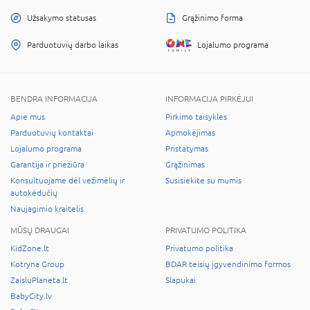
Užsakymo statusas
Grąžinimo forma
Parduotuvių darbo laikas
Lojalumo programa
BENDRA INFORMACIJA
INFORMACIJA PIRKĖJUI
Apie mus
Pirkimo taisyklės
Parduotuvių kontaktai
Apmokėjimas
Lojalumo programa
Pristatymas
Garantija ir priežiūra
Grąžinimas
Konsultuojame dėl vežimėlių ir
Susisiekite su mumis
autokėdučių
Naujagimio kraitelis
MŪSŲ DRAUGAI
PRIVATUMO POLITIKA
KidZone.lt
Privatumo politika
Kotryna Group
BDAR teisių įgyvendinimo formos
ZaisluPlaneta.lt
Slapukai
BabyCity.lv