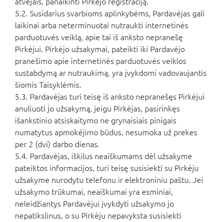
atvejais, panaikinti Pirkėjo registraciją.
5.2. Susidarius svarbioms aplinkybėms, Pardavėjas gali
laikinai arba neterminuotai nutraukti internetinės
parduotuvės veiklą, apie tai iš anksto nepranešę
Pirkėjui. Pirkėjo užsakymai, pateikti iki Pardavėjo
pranešimo apie internetinės parduotuvės veiklos
sustabdymą ar nutraukimą, yra įvykdomi vadovaujantis
šiomis Taisyklėmis.
5.3. Pardavėjas turi teisę iš anksto nepranešęs Pirkėjui
anuliuoti jo užsakymą, jeigu Pirkėjas, pasirinkęs
išankstinio atsiskaitymo ne grynaisiais pinigais
numatytus apmokėjimo būdus, nesumoka už prekes
per 2 (dvi) darbo dienas.
5.4. Pardavėjas, iškilus neaiškumams dėl užsakyme
pateiktos informacijos, turi teisę susisiekti su Pirkėju
užsakyme nurodytu telefonu ir elektroniniu paštu. Jei
užsakymo trūkumai, neaiškumai yra esminiai,
neleidžiantys Pardavėjui įvykdyti užsakymo jo
nepatikslinus, o su Pirkėju nepavyksta susisiekti