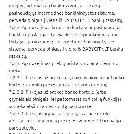
nuėjęs į artimiausią banko skyrių, ar tiesiog
pasinaudojęs internetinės bankininkystės sistema,
perveda pinigus į vieną iš BABYCITY.LT bankų sąskaitų.
7.2.2. Apmokėjimas kreditine kortele ar pasinaudojus
banklink paslauga – tai išankstinis apmokėjimas, kai
Pirkėjas, pasinaudojęs internetinės bankininkystės
sistema, perveda pinigus į vieną iš BABYCITY.LT bankų
sąskaitų.
7.2.3. Apmokėjimas prekių pristatymo ar atsiėmimo
metu:
7.2.3.1 Pirkėjas už prekes grynaisiais pinigais ar banko
kortele sumoka prekes pristatančiam kurjeriui;
7.2.3.2. Pirkėjas už prekes banko kortele (arba
grynaisiais pinigais, jei paštomatas turi tokią funkciją)
sumoka atsiimdamas siuntą paštomate;
7.2.3.3. Pirkėjas grynaisiais pinigais arba kortele
atsiskaito atsiimdamas prekę jos vienoje iš Pardavėjo
parduotuvių.