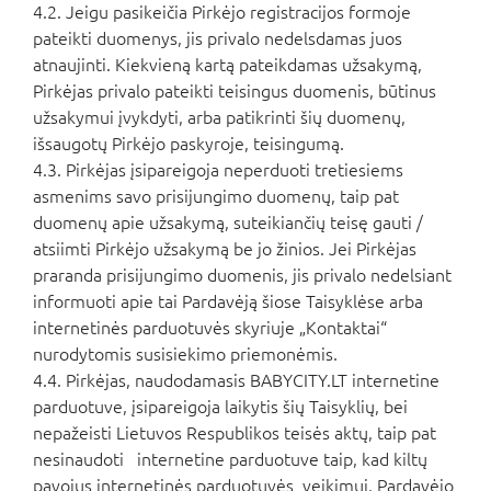
4.2. Jeigu pasikeičia Pirkėjo registracijos formoje
pateikti duomenys, jis privalo nedelsdamas juos
atnaujinti. Kiekvieną kartą pateikdamas užsakymą,
Pirkėjas privalo pateikti teisingus duomenis, būtinus
užsakymui įvykdyti, arba patikrinti šių duomenų,
išsaugotų Pirkėjo paskyroje, teisingumą.
4.3. Pirkėjas įsipareigoja neperduoti tretiesiems
asmenims savo prisijungimo duomenų, taip pat
duomenų apie užsakymą, suteikiančių teisę gauti /
atsiimti Pirkėjo užsakymą be jo žinios. Jei Pirkėjas
praranda prisijungimo duomenis, jis privalo nedelsiant
informuoti apie tai Pardavėją šiose Taisyklėse arba
internetinės parduotuvės skyriuje „Kontaktai“
nurodytomis susisiekimo priemonėmis.
4.4. Pirkėjas, naudodamasis BABYCITY.LT internetine
parduotuve, įsipareigoja laikytis šių Taisyklių, bei
nepažeisti Lietuvos Respublikos teisės aktų, taip pat
nesinaudoti internetine parduotuve taip, kad kiltų
pavojus internetinės parduotuvės veikimui, Pardavėjo