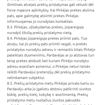
išimtinais atvejais prekių pristatymas gali vėluoti dėl
force majeure aplinkybių. Kai Pirkėjas prekes atsiima
pats, apie galimybę atsiimti prekes Pirkėjas
informuojamas jo nurodytais kontaktais.
8.3. Pirkėjas, užsakydamas prekes, įsipareigoja
nurodyti tikslią prekių pristatymo vietą.
8.4. Pirkėjas įsipareigoja prekes priimti pats. Tuo
atveju, kai jis prekių pats priimti negali, o prekės
pristatytos nurodytu adresu ir remiantis kitais Pirkėjo
pateiktais duomenimis, Pardavėjas ar jo atstovas turi
teisę prekes atiduoti bet kuriam Pirkėjo nurodytu
adresu esančiam asmeniui, o Pirkėjas neturi teisės
reikšti Pardavėjui pretenzijų dėl prekių pristatymo
netinkamam subjektui.
8.5. Prekių pristatymo metu Pirkėjas privalo kartu su
Pardavėju arba jo įgaliotu atstovu patikrinti siuntos
būklę, prekių kiekį, kokybę ir asortimentą. Prekių
pristatymo metu nustačius siuntos pakuotės