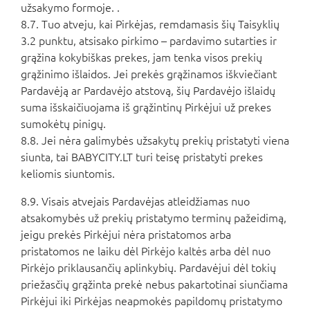
užsakymo formoje. .
8.7. Tuo atveju, kai Pirkėjas, remdamasis šių Taisyklių
3.2 punktu, atsisako pirkimo – pardavimo sutarties ir
grąžina kokybiškas prekes, jam tenka visos prekių
grąžinimo išlaidos. Jei prekės grąžinamos iškviečiant
Pardavėją ar Pardavėjo atstovą, šių Pardavėjo išlaidų
suma išskaičiuojama iš grąžintinų Pirkėjui už prekes
sumokėtų pinigų.
8.8. Jei nėra galimybės užsakytų prekių pristatyti viena
siunta, tai BABYCITY.LT turi teisę pristatyti prekes
keliomis siuntomis.
8.9. Visais atvejais Pardavėjas atleidžiamas nuo
atsakomybės už prekių pristatymo terminų pažeidimą,
jeigu prekės Pirkėjui nėra pristatomos arba
pristatomos ne laiku dėl Pirkėjo kaltės arba dėl nuo
Pirkėjo priklausančių aplinkybių. Pardavėjui dėl tokių
priežasčių grąžinta prekė nebus pakartotinai siunčiama
Pirkėjui iki Pirkėjas neapmokės papildomų pristatymo