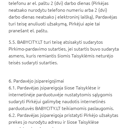
telefonu ar el. paštu 2 (dvi) darbo dienas (Pirkėjas
neatsako nurodytu telefono numeriu arba 2 (dvi)
darbo dienas neatsako į elektroninį laišką), Pardavėjas
turi teisę anuliuoti užsakymą, Pirkėjui apie tai
pranešant el. paštu.
5.5. BABYCITY.LT turi teisę atsisakyti sudarytos
Pirkimo-pardavimo sutarties, jei sutartis buvo sudaryta
asmens, kuris remiantis šiomis Taisyklėmis neturėjo
teisės sudaryti sutarties.
6. Pardavėjo įsipareigojimai
6.1. Pardavėjas įsipareigoja šiose Taisyklėse ir
internetinėje parduotuvėje nustatytomis sąlygomis
sudaryti Pirkėjui galimybę naudotis internetinės
parduotuvės BABYCITY.LT teikiamomis paslaugomis.
6.2. Pardavėjas įsipareigoja pristatyti Pirkėjo užsakytas
prekes jo nurodytu adresu ir šiose Taisyklėse