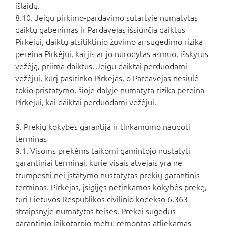
išlaidų.
8.10. Jeigu pirkimo-pardavimo sutartyje numatytas
daiktų gabenimas ir Pardavėjas išsiunčia daiktus
Pirkėjui, daiktų atsitiktinio žuvimo ar sugedimo rizika
pereina Pirkėjui, kai jis ar jo nurodytas asmuo, išskyrus
vežėją, priima daiktus. Jeigu daiktai perduodami
vežėjui, kurį pasirinko Pirkėjas, o Pardavėjas nesiūlė
tokio pristatymo, šioje dalyje numatyta rizika pereina
Pirkėjui, kai daiktai perduodami vežėjui.
9. Prekių kokybės garantija ir tinkamumo naudoti
terminas
9.1. Visoms prekėms taikomi gamintojo nustatyti
garantiniai terminai, kurie visais atvejais yra ne
trumpesni nei įstatymo nustatytas prekių garantinis
terminas. Pirkėjas, įsigijęs netinkamos kokybės prekę,
turi Lietuvos Respublikos civilinio kodekso 6.363
straipsnyje numatytas teises. Prekei sugedus
garantinio laikotarpio metu, remontas atliekamas