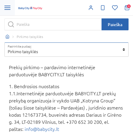
0
Paieška
Pirkimo taisyklės
Pasirinkite puslapį
Pirkimo taisyklės
Prekių pirkimo – pardavimo internetinėje
parduotuvėje BABYCITY.LT taisyklės
1. Bendrosios nuostatos
1.1.Internetinėje parduotuvėje BABYCITY.LT prekių
prekybą organizuoja ir vykdo UAB „Kotryna Group“
(toliau šiose taisyklėse – Pardavėjas) , juridinio asmens
kodas 121673734, buveinės adresas Dariaus ir Girėno
g. 34, LT-02189 Vilnius, tel. +370 652 30 200, el.
paštas:
info@babycity.lt