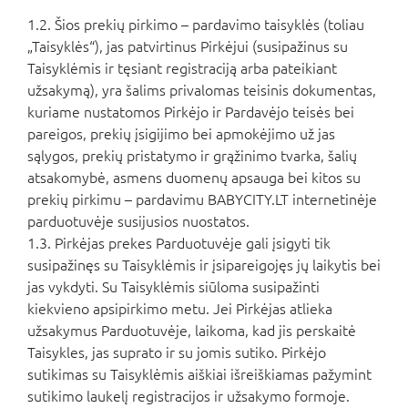
1.2. Šios prekių pirkimo – pardavimo taisyklės (toliau
„Taisyklės“), jas patvirtinus Pirkėjui (susipažinus su
Taisyklėmis ir tęsiant registraciją arba pateikiant
užsakymą), yra šalims privalomas teisinis dokumentas,
kuriame nustatomos Pirkėjo ir Pardavėjo teisės bei
pareigos, prekių įsigijimo bei apmokėjimo už jas
sąlygos, prekių pristatymo ir grąžinimo tvarka, šalių
atsakomybė, asmens duomenų apsauga bei kitos su
prekių pirkimu – pardavimu BABYCITY.LT internetinėje
parduotuvėje susijusios nuostatos.
1.3. Pirkėjas prekes Parduotuvėje gali įsigyti tik
susipažinęs su Taisyklėmis ir įsipareigojęs jų laikytis bei
jas vykdyti. Su Taisyklėmis siūloma susipažinti
kiekvieno apsipirkimo metu. Jei Pirkėjas atlieka
užsakymus Parduotuvėje, laikoma, kad jis perskaitė
Taisykles, jas suprato ir su jomis sutiko. Pirkėjo
sutikimas su Taisyklėmis aiškiai išreiškiamas pažymint
sutikimo laukelį registracijos ir užsakymo formoje.