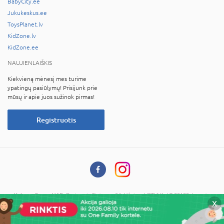
BabyCity.ee
Jukukeskus.ee
ToysPlanet.lv
KidZone.lv
KidZone.ee
NAUJIENLAIŠKIS
Kiekvieną mėnesį mes turime
ypatingų pasiūlymų! Prisijunk prie
mūsų ir apie juos sužinok pirmas!
Registruotis
Kotryna Group, UAB
, Dariaus ir Girėno g. 34, Vilnius, LIETUVA, LT-02189, Įmonės
X
kodas: 121673734, PVM kodas: LT216737314
© 2026 Visos teisės saugomos. Kopijuoti informaciją be administracijos sutikimo