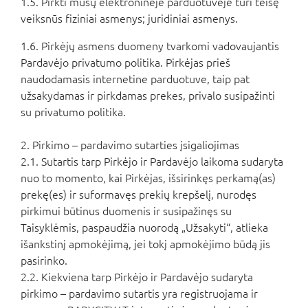
1.5. Pirkti mūsų elektroninėje parduotuvėje turi teisę
veiksnūs fiziniai asmenys; juridiniai asmenys.
1.6. Pirkėjų asmens duomeny tvarkomi vadovaujantis
Pardavėjo privatumo politika. Pirkėjas prieš
naudodamasis internetine parduotuve, taip pat
užsakydamas ir pirkdamas prekes, privalo susipažinti
su privatumo politika.
2. Pirkimo – pardavimo sutarties įsigaliojimas
2.1. Sutartis tarp Pirkėjo ir Pardavėjo laikoma sudaryta
nuo to momento, kai Pirkėjas, išsirinkęs perkamą(as)
prekę(es) ir suformavęs prekių krepšelį, nurodęs
pirkimui būtinus duomenis ir susipažinęs su
Taisyklėmis, paspaudžia nuorodą „Užsakyti“, atlieka
išankstinį apmokėjimą, jei tokį apmokėjimo būdą jis
pasirinko.
2.2. Kiekviena tarp Pirkėjo ir Pardavėjo sudaryta
pirkimo – pardavimo sutartis yra registruojama ir