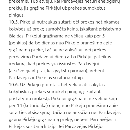
prekėmis. Tuo atveju, kai Pardavėjas neturi analogiškų
prekių, jis grąžina Pirkėjui už prekes sumokėtus
pinigus.
10.5. Pirkėjui nutraukus sutartį dėl prekės netinkamos
kokybės už prekę sumokėta kaina, įskaitant pristatymo
išlaidas, Pirkėjui grąžinama ne vėliau kaip per 5
(penkias) darbo dienas nuo Pirkėjo pranešimo apie
grąžinamą prekę, tačiau ne anksčiau, nei prekės
perdavimo Pardavėjui dieną arba Pirkėjui pateikus
įrodymą, kad prekės yra išsiųstos Pardavėjui
(atsižvelgiant į tai, kas įvyksta pirmiau), nebent
Pardavėjas ir Pirkėjas susitaria kitaip.
10.6. Už Pirkėjo priimtas, bet vėliau atsisakytas
kokybiškas prekes sumokėti pinigai, įskaitant
pristatymo mokestį, Pirkėjui grąžinami ne vėliau kaip
per 14 (keturiolika) dienų nuo Pirkėjo pranešimo apie
sutarties atsisakymą, tačiau ne anksčiau nei Pardavėjas
gauna Pirkėjo grąžinamą prekę, nebent Pardavėjas ir
Pirkėjas susitaria kitaip. Jei Pardavėjas Pirkėjo