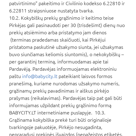
patvirtinimo” pakeitimo ir Civilinio kodekso 6.22810 ir
6.22811 straipsniuose nustatyta tvarka.
10.2. Kokybiškų prekių grąžinimo ir keitimo teise
Pirkėjas gali pasinaudoti per 30 (trisdešimt) dienų nuo
prekių atsiėmimo arba pristatymo jam dienos
(terminas pradedamas skaičiuoti, kai Pirkėjui
pristatoma paskutinė užsakymo siunta, jei užsakymas
buvo siunčiamas keliomis siuntomis), o nekokybiškų –
per garantinį terminą, informuodamas apie tai
Pardavėją. Pardavėjas informuojamas elektroniniu
paštu
info@babycity.lt
pateikiant laisvos formos
pranešimą, kuriame nurodomas užsakymo numeris,
grąžinamų prekių pavadinimas ir aiškus pirkėjo
prašymas (reikalavimas). Pardavėjas taip pat gali būti
informujamas užpildant prekių grąžinimo formą
BABYCITY.LT internetiniame puslapyje. 10.3.
Grąžinama kokybiška prekė turi būti originalioje
tvarkingoje pakuotėje, Pirkėjo nesugadinta,
nepraradusi prekinės išvaizdos (nepažeistos etiketės,