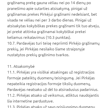
grąžinamą prekę gauna vėliau nei po 14 dienų po
pranešimo apie sutarties atsisakymą, pinigai už
grąžinamas prekes Pirkėjui grąžinami nedelsiant, bet
visada ne vėliau nei per 3 darbo dienas. Pinigai už
atsisakytas kokybiškas prekes grąžinami tik tuo atveju,
jei prekė atitinka grąžinamai kokybiškai prekei
keliamus reikalavimus (10.3 punktas).
10.7. Pardavėjas turi teisę nepriimti Pirkėjo grąžinamų
prekių, jei Pirkėjas nesilaiko šiame straipsnyje
nustatytos prekių grąžinimo tvarkos.
11. Atsakomybė
11.1. Pirkėjas yra visiškai atsakingas už registracijos
formoje pateiktų duomenų teisingumą. Jei Pirkėjas
nepateikia registracijos formoje tikslių duomenų,
Pardavėjas neatsako už dėl to atsiradusius padarinius.
11.2. Pirkėjas atsako už veiksmus, atliktus naudojantis
šia internetine parduotuve.
11.3. Pirkėjas atsako už savo prisijungimo duomenų