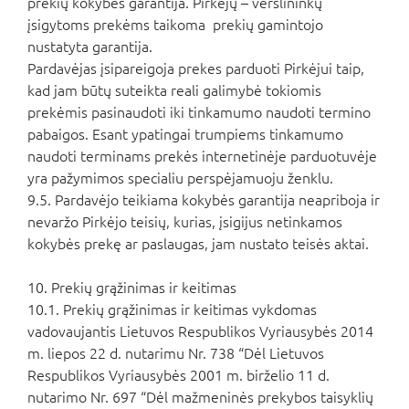
prekių kokybės garantija. Pirkėjų – verslininkų
įsigytoms prekėms taikoma prekių gamintojo
nustatyta garantija.
Pardavėjas įsipareigoja prekes parduoti Pirkėjui taip,
kad jam būtų suteikta reali galimybė tokiomis
prekėmis pasinaudoti iki tinkamumo naudoti termino
pabaigos. Esant ypatingai trumpiems tinkamumo
naudoti terminams prekės internetinėje parduotuvėje
yra pažymimos specialiu perspėjamuoju ženklu.
9.5. Pardavėjo teikiama kokybės garantija neapriboja ir
nevaržo Pirkėjo teisių, kurias, įsigijus netinkamos
kokybės prekę ar paslaugas, jam nustato teisės aktai.
10. Prekių grąžinimas ir keitimas
10.1. Prekių grąžinimas ir keitimas vykdomas
vadovaujantis Lietuvos Respublikos Vyriausybės 2014
m. liepos 22 d. nutarimu Nr. 738 “Dėl Lietuvos
Respublikos Vyriausybės 2001 m. birželio 11 d.
nutarimo Nr. 697 “Dėl mažmeninės prekybos taisyklių