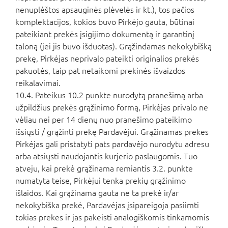
nenuplėštos apsauginės plėvelės ir kt.), tos pačios
komplektacijos, kokios buvo Pirkėjo gauta, būtinai
pateikiant prekės įsigijimo dokumentą ir garantinį
taloną (jei jis buvo išduotas). Grąžindamas nekokybišką
prekę, Pirkėjas neprivalo pateikti originalios prekės
pakuotės, taip pat netaikomi prekinės išvaizdos
reikalavimai.
10.4. Pateikus 10.2 punkte nurodytą pranešimą arba
užpildžius prekės grąžinimo formą, Pirkėjas privalo ne
vėliau nei per 14 dienų nuo pranešimo pateikimo
išsiųsti / grąžinti prekę Pardavėjui. Grąžinamas prekes
Pirkėjas gali pristatyti pats pardavėjo nurodytu adresu
arba atsiųsti naudojantis kurjerio paslaugomis. Tuo
atveju, kai prekė grąžinama remiantis 3.2. punkte
numatyta teise, Pirkėjui tenka prekių grąžinimo
išlaidos. Kai grąžinama gauta ne ta prekė ir/ar
nekokybiška prekė, Pardavėjas įsipareigoja pasiimti
tokias prekes ir jas pakeisti analogiškomis tinkamomis