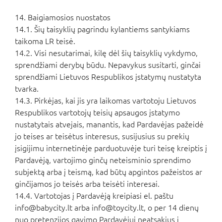
14. Baigiamosios nuostatos
14.1. Šių taisyklių pagrindu kylantiems santykiams
taikoma LR teisė.
14.2. Visi nesutarimai, kilę dėl šių taisyklių vykdymo,
sprendžiami derybų būdu. Nepavykus susitarti, ginčai
sprendžiami Lietuvos Respublikos įstatymų nustatyta
tvarka.
14.3. Pirkėjas, kai jis yra laikomas vartotoju Lietuvos
Respublikos vartotojų teisių apsaugos įstatymo
nustatytais atvejais, manantis, kad Pardavėjas pažeidė
jo teises ar teisėtus interesus, susijusius su prekių
įsigijimu internetinėje parduotuvėje turi teisę kreiptis į
Pardavėją, vartojimo ginčų neteisminio sprendimo
subjektą arba į teismą, kad būtų apgintos pažeistos ar
ginčijamos jo teisės arba teisėti interesai.
14.4. Vartotojas į Pardavėją kreipiasi el. paštu
info@babycity.lt
arba
info@toycity.lt
, o per 14 dienų
nuo pretenzijos gavimo Pardavėjui neatsakius į