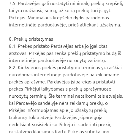
7.5. Pardavėjas gali nustatyti minimalų prekių krepšelį,
tai yra mažiausią sumą, už kurią prekių turi įsigyti
Pirkėjas. Minimalaus krepšelio dydis parodomas
internetinėje parduotuvėje, prieš atliekant užsakymą.
8. Prekių pristatymas
8.1. Prekes pristato Pardavėjas arba jo įgaliotas
atstovas. Pirkėjas pasirenka prekių pristatymo būdą iš
internetinėje parduotuvėje nurodytų variantų.
8.2. Kiekvienos prekės pristatymo terminas yra aiškiai
nurodomas internetinėje pardotuvėje pateikiamame
prekės aprašyme. Pardavėjas įsipareigoja pristatyti
prekes Pirkėjui laikydamasis prekių aprašymuose
nurodytų terminų. Šie terminai netaikomi tais atvejais,
kai Pardavėjo sandėlyje nėra reikiamų prekių, o
Pirkėjas informuojamas apie jo užsakytų prekių
trūkumą Tokiu atveju Pardavėjas įsipareigoja
nedelsiant susisiekti su Pirkėju ir suderinti prekių
pristatymo klausimus.Kartu Pirkėjas sutinka, jog