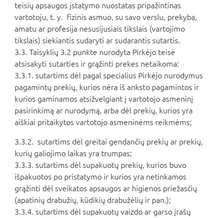
teisių apsaugos įstatymo nuostatas pripažintinas
vartotoju, t. y. fizinis asmuo, su savo verslu, prekyba,
amatu ar profesija nesusijusiais tikslais (vartojimo
tikslais) siekiantis sudaryti ar sudarantis sutartis.
3.3. Taisyklių 3.2 punkte nurodyta Pirkėjo teisė
atsisakyti sutarties ir grąžinti prekes netaikoma:
3.3.1. sutartims dėl pagal specialius Pirkėjo nurodymus
pagamintų prekių, kurios nėra iš anksto pagamintos ir
kurios gaminamos atsižvelgiant į vartotojo asmeninį
pasirinkimą ar nurodymą, arba dėl prekių, kurios yra
aiškiai pritaikytos vartotojo asmeninėms reikmėms;
3.3.2. sutartims dėl greitai gendančių prekių ar prekių,
kurių galiojimo laikas yra trumpas;
3.3.3. sutartims dėl supakuotų prekių, kurios buvo
išpakuotos po pristatymo ir kurios yra netinkamos
grąžinti dėl sveikatos apsaugos ar higienos priežasčių
(apatinių drabužių, kūdikių drabužėlių ir pan.);
3.3.4. sutartims dėl supakuotų vaizdo ar garso įrašų