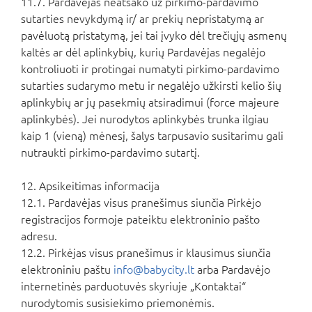
11.7. Pardavėjas neatsako už pirkimo-pardavimo
sutarties nevykdymą ir/ ar prekių nepristatymą ar
pavėluotą pristatymą, jei tai įvyko dėl trečiųjų asmenų
kaltės ar dėl aplinkybių, kurių Pardavėjas negalėjo
kontroliuoti ir protingai numatyti pirkimo-pardavimo
sutarties sudarymo metu ir negalėjo užkirsti kelio šių
aplinkybių ar jų pasekmių atsiradimui (force majeure
aplinkybės). Jei nurodytos aplinkybės trunka ilgiau
kaip 1 (vieną) mėnesį, šalys tarpusavio susitarimu gali
nutraukti pirkimo-pardavimo sutartį.
12. Apsikeitimas informacija
12.1. Pardavėjas visus pranešimus siunčia Pirkėjo
registracijos formoje pateiktu elektroninio pašto
adresu.
12.2. Pirkėjas visus pranešimus ir klausimus siunčia
elektroniniu paštu
info@babycity.lt
arba Pardavėjo
internetinės parduotuvės skyriuje „Kontaktai“
nurodytomis susisiekimo priemonėmis.