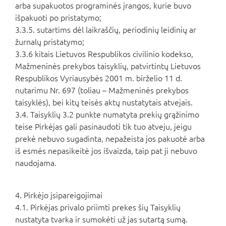
arba supakuotos programinės įrangos, kurie buvo
išpakuoti po pristatymo;
3.3.5. sutartims dėl laikraščių, periodinių leidinių ar
žurnalų pristatymo;
3.3.6 kitais Lietuvos Respublikos civilinio kodekso,
Mažmeninės prekybos taisyklių, patvirtintų Lietuvos
Respublikos Vyriausybės 2001 m. birželio 11 d.
nutarimu Nr. 697 (toliau – Mažmeninės prekybos
taisyklės), bei kitų teisės aktų nustatytais atvejais.
3.4. Taisyklių 3.2 punkte numatyta prekių grąžinimo
teise Pirkėjas gali pasinaudoti tik tuo atveju, jeigu
prekė nebuvo sugadinta, nepažeista jos pakuotė arba
iš esmės nepasikeitė jos išvaizda, taip pat ji nebuvo
naudojama.
4. Pirkėjo įsipareigojimai
4.1. Pirkėjas privalo priimti prekes šių Taisyklių
nustatyta tvarka ir sumokėti už jas sutartą sumą.