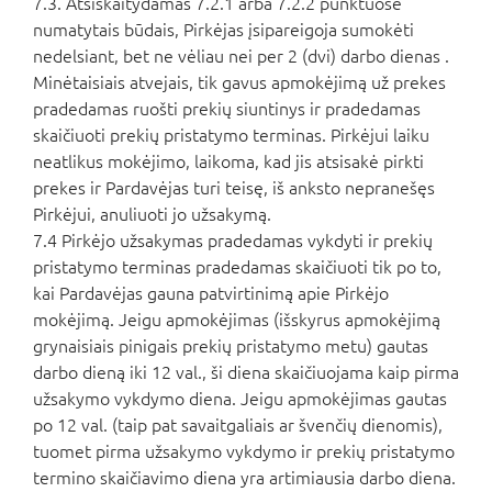
7.3. Atsiskaitydamas 7.2.1 arba 7.2.2 punktuose
numatytais būdais, Pirkėjas įsipareigoja sumokėti
nedelsiant, bet ne vėliau nei per 2 (dvi) darbo dienas .
Minėtaisiais atvejais, tik gavus apmokėjimą už prekes
pradedamas ruošti prekių siuntinys ir pradedamas
skaičiuoti prekių pristatymo terminas. Pirkėjui laiku
neatlikus mokėjimo, laikoma, kad jis atsisakė pirkti
prekes ir Pardavėjas turi teisę, iš anksto nepranešęs
Pirkėjui, anuliuoti jo užsakymą.
7.4 Pirkėjo užsakymas pradedamas vykdyti ir prekių
pristatymo terminas pradedamas skaičiuoti tik po to,
kai Pardavėjas gauna patvirtinimą apie Pirkėjo
mokėjimą. Jeigu apmokėjimas (išskyrus apmokėjimą
grynaisiais pinigais prekių pristatymo metu) gautas
darbo dieną iki 12 val., ši diena skaičiuojama kaip pirma
užsakymo vykdymo diena. Jeigu apmokėjimas gautas
po 12 val. (taip pat savaitgaliais ar švenčių dienomis),
tuomet pirma užsakymo vykdymo ir prekių pristatymo
termino skaičiavimo diena yra artimiausia darbo diena.