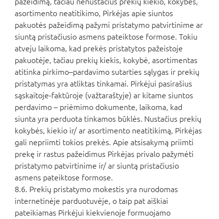
pažeidimą, tačiau nenustačius prekių kiekio, kokybės,
asortimento neatitikimo, Pirkėjas apie siuntos
pakuotės pažeidimą pažymi pristatymo patvirtinime ar
siuntą pristačiusio asmens pateiktose formose. Tokiu
atveju laikoma, kad prekės pristatytos pažeistoje
pakuotėje, tačiau prekių kiekis, kokybė, asortimentas
atitinka pirkimo–pardavimo sutarties sąlygas ir prekių
pristatymas yra atliktas tinkamai. Pirkėjui pasirašius
sąskaitoje-faktūroje (važtaraštyje) ar kitame siuntos
perdavimo – priėmimo dokumente, laikoma, kad
siunta yra perduota tinkamos būklės. Nustačius prekių
kokybės, kiekio ir/ ar asortimento neatitikimą, Pirkėjas
gali nepriimti tokios prekės. Apie atsisakymą priimti
prekę ir rastus pažeidimus Pirkėjas privalo pažymėti
pristatymo patvirtinime ir/ ar siuntą pristačiusio
asmens pateiktose formose.
8.6. Prekių pristatymo mokestis yra nurodomas
internetinėje parduotuvėje, o taip pat aiškiai
pateikiamas Pirkėjui kiekvienoje formuojamo