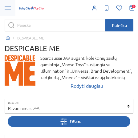
0
Paieška
DESPICABLE ME
DESPICABLE ME
Sparčiausiai JAV auganti kolekcinių žaislų
gamintoja „Moose Toys“ susijungia su
„Illumination“ ir „Universal Brand Development“,
kad įkurtų „Mineez“ – visiškai naują kolekcinių
žaislų liniją su DESPICABLE ME (Bjaurusis Aš)
Rodyti daugiau
veikėjais.
Rūšiuoti
Pavadinimas: Z-A
Filtras