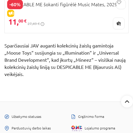
-60%
DESPICABLE ME šokanti figūrėlė Music Mates, 20290
IŠPARDAVIMAS
11,
00 €
27,49 €
Sparčiausiai JAV auganti kolekcinių žaislų gamintoja
„Moose Toys“ susijungia su „Illumination“ ir „Universal
Brand Development“, kad įkurtų „Mineez“ – visiškai naują
kolekcinių žaislų liniją su DESPICABLE ME (Bjaurusis Aš)
veikėjais.
Užsakymo statusas
Grąžinimo forma
Parduotuvių darbo laikas
Lojalumo programa