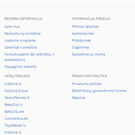
BENDRA INFORMACIJA
INFORMACIJA PIRKĖJUI
Apie mus
Pirkimo taisyklės
Parduotuvių kontaktai
Apmokėjimas
Lojalumo programa
Pristatymas
Garantija ir priežiūra
Grąžinimas
Konsultuojame dėl vežimėlių ir
Susisiekite su mumis
autokėdučių
Naujagimio kraitelis
MŪSŲ DRAUGAI
PRIVATUMO POLITIKA
KidZone.lt
Privatumo politika
Kotryna Group
BDAR teisių įgyvendinimo formos
ZaisluPlaneta.lt
Slapukai
BabyCity.lv
BabyCity.ee
Jukukeskus.ee
ToysPlanet.lv
KidZone.lv