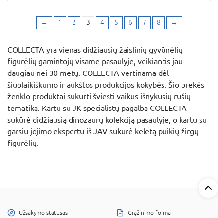
←
1
2
3
4
5
6
7
8
→
COLLECTA yra vienas didžiausių žaislinių gyvūnėlių
figūrėlių gamintojų visame pasaulyje, veikiantis jau
daugiau nei 30 metų. COLLECTA vertinama dėl
šiuolaikiškumo ir aukštos produkcijos kokybės. Šio prekės
ženklo produktai sukurti šviesti vaikus išnykusių rūšių
tematika. Kartu su JK specialistų pagalba COLLECTA
sukūrė didžiausią dinozaurų kolekciją pasaulyje, o kartu su
garsiu jojimo ekspertu iš JAV sukūrė keletą puikių žirgų
figūrėlių.
Užsakymo statusas
Grąžinimo forma