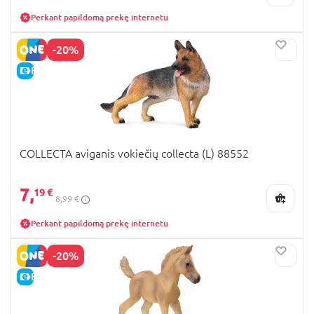
Perkant papildomą prekę internetu
-20%
E-KAINA
COLLECTA aviganis vokiečių collecta (L) 88552
7,
19 €
8,99 €
Perkant papildomą prekę internetu
-20%
E-KAINA