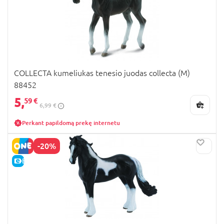
COLLECTA kumeliukas tenesio juodas collecta (M)
88452
5,
59 €
6,99 €
Perkant papildomą prekę internetu
-20%
E-KAINA