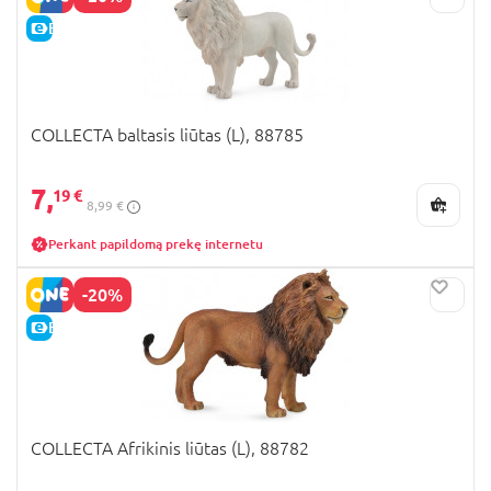
E-KAINA
COLLECTA baltasis liūtas (L), 88785
7,
19 €
8,99 €
Perkant papildomą prekę internetu
-20%
E-KAINA
COLLECTA Afrikinis liūtas (L), 88782