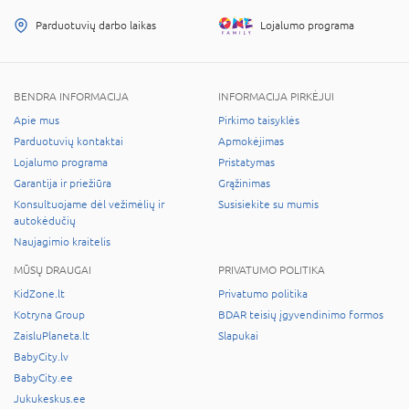
Parduotuvių darbo laikas
Lojalumo programa
BENDRA INFORMACIJA
INFORMACIJA PIRKĖJUI
Apie mus
Pirkimo taisyklės
Parduotuvių kontaktai
Apmokėjimas
Lojalumo programa
Pristatymas
Garantija ir priežiūra
Grąžinimas
Konsultuojame dėl vežimėlių ir
Susisiekite su mumis
autokėdučių
Naujagimio kraitelis
MŪSŲ DRAUGAI
PRIVATUMO POLITIKA
KidZone.lt
Privatumo politika
Kotryna Group
BDAR teisių įgyvendinimo formos
ZaisluPlaneta.lt
Slapukai
BabyCity.lv
BabyCity.ee
Jukukeskus.ee