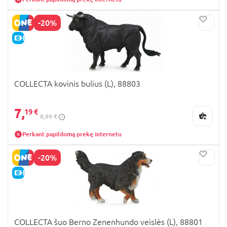
-20%
E-KAINA
COLLECTA kovinis bulius (L), 88803
7,
19 €
8,99 €
Perkant papildomą prekę internetu
-20%
E-KAINA
COLLECTA šuo Berno Zenenhundo veislės (L), 88801