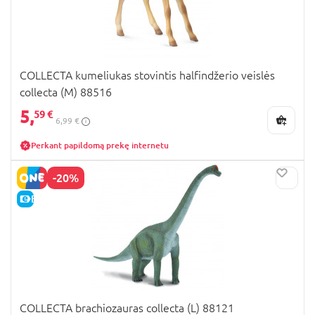
COLLECTA kumeliukas stovintis halfindžerio veislės
collecta (M) 88516
5,
59 €
6,99 €
Perkant papildomą prekę internetu
-20%
E-KAINA
COLLECTA brachiozauras collecta (L) 88121