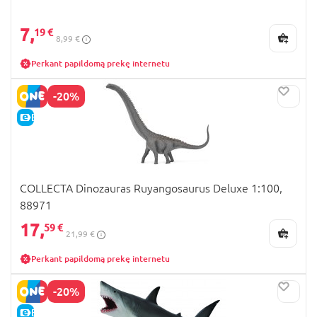
7,
19 €
8,99 €
Perkant papildomą prekę internetu
-20%
E-KAINA
COLLECTA Dinozauras Ruyangosaurus Deluxe 1:100,
88971
17,
59 €
21,99 €
Perkant papildomą prekę internetu
-20%
E-KAINA