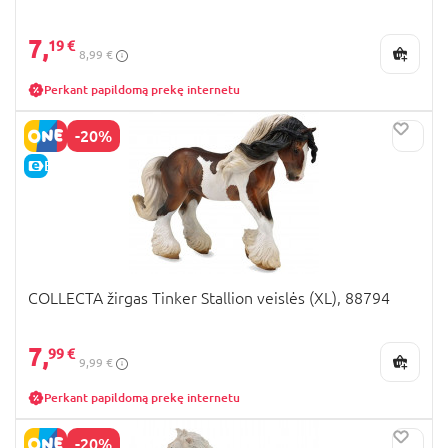
7,
19 €
8,99 €
Perkant papildomą prekę internetu
-20%
E-KAINA
COLLECTA žirgas Tinker Stallion veislės (XL), 88794
7,
99 €
9,99 €
Perkant papildomą prekę internetu
-20%