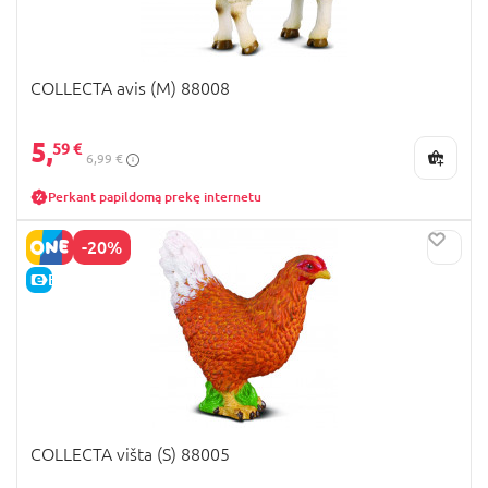
COLLECTA avis (M) 88008
5,
59 €
6,99 €
Perkant papildomą prekę internetu
-20%
E-KAINA
COLLECTA višta (S) 88005