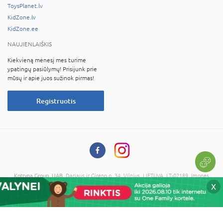
ToysPlanet.lv
KidZone.lv
KidZone.ee
NAUJIENLAIŠKIS
Kiekvieną mėnesį mes turime
ypatingų pasiūlymų! Prisijunk prie
mūsų ir apie juos sužinok pirmas!
Registruotis
Kotryna Group, UAB
, Dariaus ir Girėno g. 34, Vilnius, LIETUVA, LT-02189, Įmonės
kodas: 121673734, PVM kodas: LT216737314
X
© 2026 Visos teisės saugomos. Kopijuoti informaciją be administracijos sutikimo
draudžiama