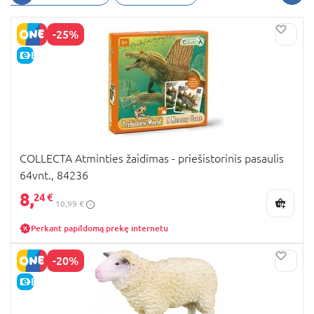
-25%
E-KAINA
COLLECTA Atminties žaidimas - priešistorinis pasaulis
64vnt., 84236
8,
24 €
10,99 €
Perkant papildomą prekę internetu
-20%
E-KAINA