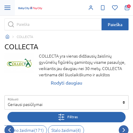
0
Paieška
COLLECTA
COLLECTA
COLLECTA yra vienas didžiausių žaislinių
gyvūnėlių figūrėlių gamintojų visame pasaulyje,
veikiantis jau daugiau nei 30 metų. COLLECTA
vertinama dėl šiuolaikiškumo ir aukštos
produkcijos kokybės. Šio prekės ženklo produktai
Rodyti daugiau
sukurti šviesti vaikus išnykusių rūšių tematika.
Kartu su JK specialistų pagalba COLLECTA sukūrė
Rūšiuoti
didžiausią dinozaurų kolekciją pasaulyje, o kartu
Geriausi pasiūlymai
su garsiu jojimo ekspertu iš JAV sukūrė keletą
puikių žirgų figūrėlių.
Filtras
r veiksmo žaidimai(171)
Stalo žaidimai(4)