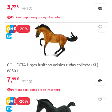
3,
99 €
4,99 €
Perkant papildomą prekę internetu
-20%
E-KAINA
COLLECTA žirgas lusitano veislės rudas collecta (XL)
88501
7,
99 €
9,99 €
Perkant papildomą prekę internetu
-20%
E-KAINA