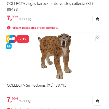
COLLECTA žirgas barock pinto veislės collecta (XL)
88438
7,
99 €
9,99 €
Perkant papildomą prekę internetu
-20%
E-KAINA
COLLECTA Smilodonas (XL), 88715
7,
99 €
9,99 €