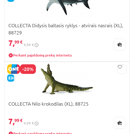
COLLECTA Didysis baltasis ryklys - atvirais nasrais (XL),
88729
7,
99 €
9,99 €
Perkant papildomą prekę internetu
-20%
E-KAINA
COLLECTA Nilo krokodilas (XL), 88725
7,
99 €
9,99 €
Perkant papildomą prekę internetu