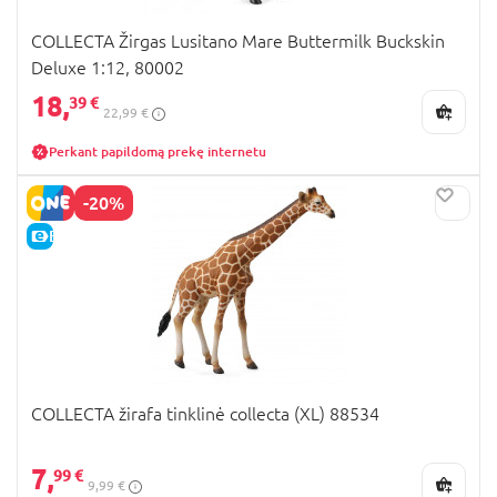
COLLECTA Žirgas Lusitano Mare Buttermilk Buckskin
Deluxe 1:12, 80002
18,
39 €
22,99 €
Perkant papildomą prekę internetu
-20%
E-KAINA
COLLECTA žirafa tinklinė collecta (XL) 88534
7,
99 €
9,99 €