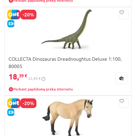
Perkant papildomą prekę internetu
-20%
E-KAINA
COLLECTA Dinozauras Dreadnoughtus Deluxe 1:100,
80005
18,
39 €
22,99 €
Perkant papildomą prekę internetu
-20%
E-KAINA