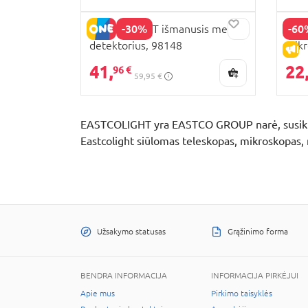
-30%
-60
EASTCOLIGHT išmanusis metalo
EAST
detektorius, 98148
mikr
IŠ
100/
41,
22
96 €
59,95 €
EASTCOLIGHT yra EASTCO GROUP narė, susikūrus
Eastcolight siūlomas teleskopas, mikroskopas, 
Užsakymo statusas
Grąžinimo forma
BENDRA INFORMACIJA
INFORMACIJA PIRKĖJUI
Apie mus
Pirkimo taisyklės