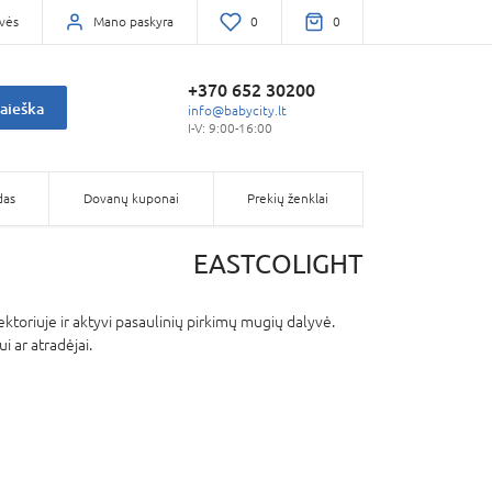
vės
Mano paskyra
0
0
+370 652 30200
aieška
info@babycity.lt
I-V: 9:00-16:00
das
Dovanų kuponai
Prekių ženklai
EASTCOLIGHT
oriuje ir aktyvi pasaulinių pirkimų mugių dalyvė.
 ar atradėjai.