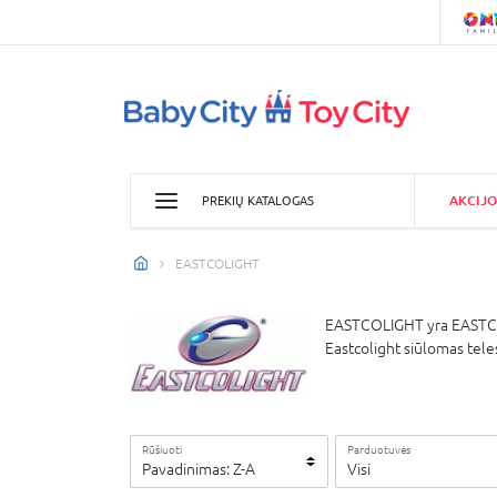
AKCIJO
PREKIŲ KATALOGAS
EASTCOLIGHT
EASTCOLIGHT yra EASTCO G
Eastcolight siūlomas tele
Rūšiuoti
Parduotuvės
Pavadinimas: Z-A
Visi