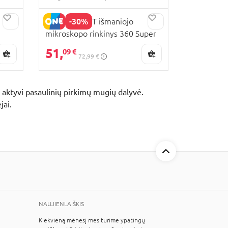
-30%
EASTCOLIGHT išmaniojo
mikroskopo rinkinys 360 Super
8052
HD, 60/120/200X, 88055
51,
09 €
72,99 €
aktyvi pasaulinių pirkimų mugių dalyvė.
jai.
NAUJIENLAIŠKIS
Kiekvieną mėnesį mes turime ypatingų