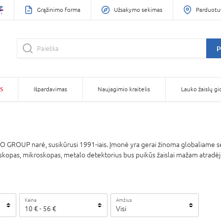
Grąžinimo forma
Užsakymo sekimas
Parduotu
P
S
Išpardavimas
Naujagimio kraitelis
Lauko žaislų gi
ROUP narė, susikūrusi 1991-iais. Įmonė yra gerai žinoma globaliame sekt
skopas, mikroskopas, metalo detektorius bus puikūs žaislai mažam atradėjui
Kaina
Amžius
10
€ -
56
€
Visi