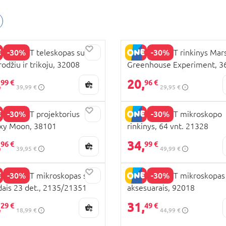
-30%
-30%
COLIGHT teleskopas su
EASTCOLIGHT rinkinys Mar
rodžiu ir trikoju, 32008
Greenhouse Experiment, 3
,
20,
99 €
96 €
39,99 €
29,95 €
-30%
-30%
COLIGHT projektorius
EASTCOLIGHT mikroskopo
xy Moon, 38101
rinkinys, 64 vnt. 21328
,
34,
96 €
99 €
39,95 €
49,99 €
-30%
-30%
COLIGHT mikroskopas su
EASTCOLIGHT mikroskopas
dais 23 det., 2135/21351
aksesuarais, 92018
,
31,
29 €
49 €
18,99 €
44,99 €