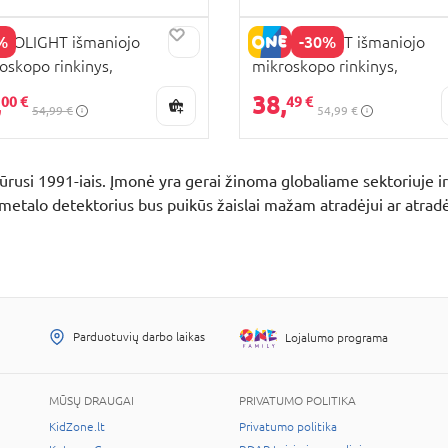
%
-30%
COLIGHT išmaniojo
EASTCOLIGHT išmaniojo
oskopo rinkinys,
mikroskopo rinkinys,
PARDAVIMAS
200/450X, žalias, 88051
100/200/450X, geltonas, 8
,
38,
00 €
49 €
54,99 €
54,99 €
i 1991-iais. Įmonė yra gerai žinoma globaliame sektoriuje ir 
metalo detektorius bus puikūs žaislai mažam atradėjui ar atradė
Parduotuvių darbo laikas
Lojalumo programa
MŪSŲ DRAUGAI
PRIVATUMO POLITIKA
KidZone.lt
Privatumo politika