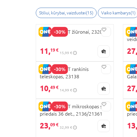
Stiliui, kūrybai, vaizduotei(15)
Vaiko kambarys(1)
-30%
EASTCOLIGHT žiūronai, 23208
EAST
veid
11,
27
19 €
15,99 €
-30%
EASTCOLIGHT rankinis
EAST
teleskopas, 23138
Gala
10,
27
49 €
14,99 €
-30%
EASTCOLIGHT mikroskopas su
EAST
priedais 36 det., 2136/21361
prie
23,
13
09 €
32,99 €