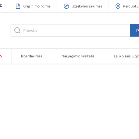
Grąžinimo forma
Užsakymo sekimas
Parduotu
P
S
Išpardavimas
Naujagimio kraitelis
Lauko žaislų gi