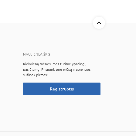
NAUJIENLAIŠKIS
Kiekvieną mėnesį mes turime ypatingų
pasiūlymų! Prisijunk prie mūsų ir apie juos
sužinok pirmas!
Registruotis