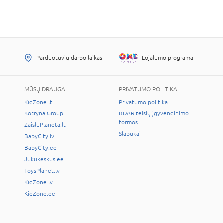
Parduotuvių darbo laikas
Lojalumo programa
MŪSŲ DRAUGAI
PRIVATUMO POLITIKA
KidZone.lt
Privatumo politika
Kotryna Group
BDAR teisių įgyvendinimo
formos
ZaisluPlaneta.lt
Slapukai
BabyCity.lv
BabyCity.ee
Jukukeskus.ee
ToysPlanet.lv
KidZone.lv
KidZone.ee