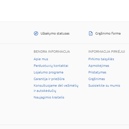
Užsakymo statusas
Grąžinimo forma
BENDRA INFORMACIJA
INFORMACIJA PIRKĖJUI
Apie mus
Pirkimo taisyklės
Parduotuvių kontaktai
Apmokėjimas
Lojalumo programa
Pristatymas
Garantija ir priežiūra
Grąžinimas
Konsultuojame dėl vežimėlių
Susisiekite su mumis
ir autokėdučių
Naujagimio kraitelis