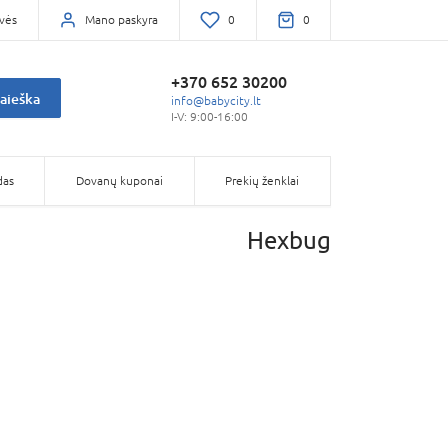
vės
Mano paskyra
0
0
+370 652 30200
aieška
info@babycity.lt
I-V: 9:00-16:00
das
Dovanų kuponai
Prekių ženklai
Hexbug