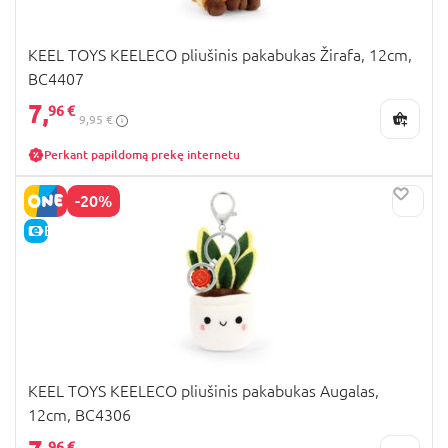
KEEL TOYS KEELECO pliušinis pakabukas Žirafa, 12cm,
BC4407
7,
96 €
9,95 €
Perkant papildomą prekę internetu
-20%
E-KAINA
KEEL TOYS KEELECO pliušinis pakabukas Augalas,
12cm, BC4306
96 €