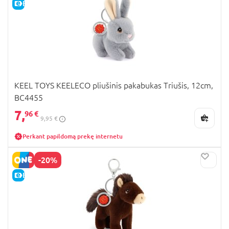
E-KAINA
KEEL TOYS KEELECO pliušinis pakabukas Triušis, 12cm,
BC4455
7,
96 €
9,95 €
Perkant papildomą prekę internetu
-20%
E-KAINA