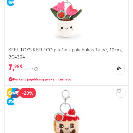
E-KAINA
KEEL TOYS KEELECO pliušinis pakabukas Tulpė, 12cm,
BC4304
7,
96 €
9,95 €
Perkant papildomą prekę internetu
-20%
E-KAINA