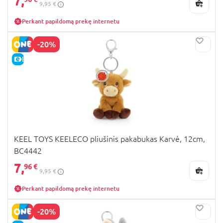
7,
9,95 €
Perkant papildomą prekę internetu
-20%
E-KAINA
KEEL TOYS KEELECO pliušinis pakabukas Karvė, 12cm,
BC4442
7,
96 €
9,95 €
Perkant papildomą prekę internetu
-20%