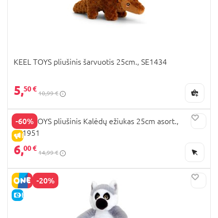
KEEL TOYS pliušinis šarvuotis 25cm., SE1434
5,
50 €
10,99 €
-60%
KEEL TOYS pliušinis Kalėdų ežiukas 25cm asort.,
SX1951
IŠPARDAVIMAS
6,
00 €
14,99 €
-20%
E-KAINA