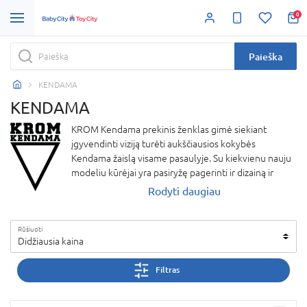
0
Paieška
KENDAMA
KENDAMA
KROM Kendama prekinis ženklas gimė siekiant
įgyvendinti viziją turėti aukščiausios kokybės
Kendama žaislą visame pasaulyje. Su kiekvienu nauju
modeliu kūrėjai yra pasiryžę pagerinti ir dizainą ir
atliekamas funkcijas. Šis žaislas yra išskirtinis tuo, jog
Rodyti daugiau
suburia žaidėjus į dideles bendruomers, suteikiant
galimybę bendrauti visame pasaulyje. Taip pat žaislas
Rūšiuoti
gerina rankų ir akių koordinaciją. Tai puikus laisvalaikio
Didžiausia kaina
praleidimo būdas!
Filtras