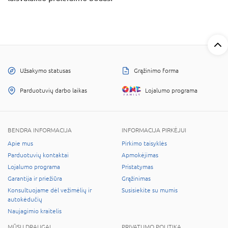
Užsakymo statusas
Grąžinimo forma
Parduotuvių darbo laikas
Lojalumo programa
BENDRA INFORMACIJA
INFORMACIJA PIRKĖJUI
Apie mus
Pirkimo taisyklės
Parduotuvių kontaktai
Apmokėjimas
Lojalumo programa
Pristatymas
Garantija ir priežiūra
Grąžinimas
Konsultuojame dėl vežimėlių ir
Susisiekite su mumis
autokėdučių
Naujagimio kraitelis
MŪSŲ DRAUGAI
PRIVATUMO POLITIKA