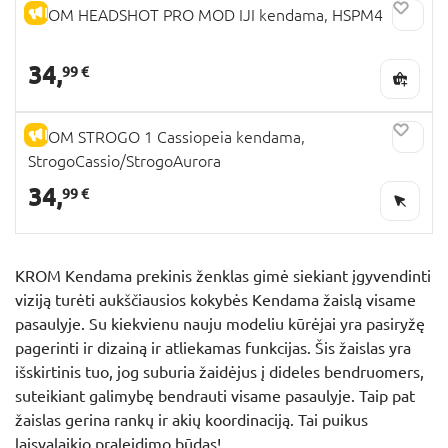
IŠPARDAVIMAS
KROM HEADSHOT PRO MOD IJI kendama, HSPM4
34,
99 €
IŠPARDAVIMAS
KROM STROGO 1 Cassiopeia kendama,
StrogoCassio/StrogoAurora
34,
99 €
KROM Kendama prekinis ženklas gimė siekiant įgyvendinti
viziją turėti aukščiausios kokybės Kendama žaislą visame
pasaulyje. Su kiekvienu nauju modeliu kūrėjai yra pasiryžę
pagerinti ir dizainą ir atliekamas funkcijas. Šis žaislas yra
išskirtinis tuo, jog suburia žaidėjus į dideles bendruomers,
suteikiant galimybę bendrauti visame pasaulyje. Taip pat
žaislas gerina rankų ir akių koordinaciją. Tai puikus
laisvalaikio praleidimo būdas!