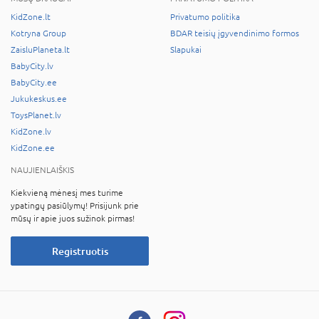
KidZone.lt
Privatumo politika
Kotryna Group
BDAR teisių įgyvendinimo formos
ZaisluPlaneta.lt
Slapukai
BabyCity.lv
BabyCity.ee
Jukukeskus.ee
ToysPlanet.lv
KidZone.lv
KidZone.ee
NAUJIENLAIŠKIS
Kiekvieną mėnesį mes turime
ypatingų pasiūlymų! Prisijunk prie
mūsų ir apie juos sužinok pirmas!
Registruotis