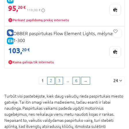
95,
20 €
119,00 €
Perkant papildomą prekę internetu
GERA KAINA
GLOBBER paspirtukas Flow Element Lights, mėlynas,
721-300
E-KAINA
103,
20 €
Kaina galioja tik internetu
1
2
3
...
6
→
24
Turbūt visi pastebėjote, kiek daug vaikučių rieda paspirtukais miesto
gatvėje. Tai itin smagi veikla mažiesiems, tačiau esanti ir labai
naudinga. Paspirtukas vaikams padeda ugdyti motorinius
sugebėjimus, nes reikalauja vienu metu naudoti kojas ir rankas.
Nepaisant to, vaikutis valdydamas paspirtuko vairą, turi stebėti
aplinką, kad išvengtų atsiradusių kliūčių, išmoksta sulėtinti