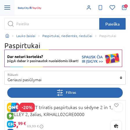
0
Paieška
Lauko žaislai
Paspirtukai, riedlentės, riedučiai
Paspirtukai
Paspirtukai
Rūšiuoti
Geriausi pasiūlymai
Filtras
-20%
KINDERKRAFT triratis paspirtukas su sėdyne 2 in 1,
HALLEY 2, žalias, KRHALL02GRE0000
NAUJA PREKĖ
55,
99 €
E-KAINA
69,99 €