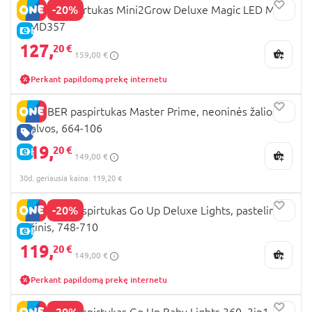
-20%
MICRO paspirtukas Mini2Grow Deluxe Magic LED Mint,
MMD357
E-KAINA
127,
20 €
159,00 €
Perkant papildomą prekę internetu
GLOBBER paspirtukas Master Prime, neoninės žalios
spalvos, 664-106
GERA KAINA
119,
20 €
E-KAINA
149,00 €
30d. geriausia kaina: 119,20 €
-20%
GLOBBER paspirtukas Go Up Deluxe Lights, pastelinis
rožinis, 748-710
E-KAINA
119,
20 €
149,00 €
Perkant papildomą prekę internetu
-20%
GLOBBER paspirtukas Go Up Baby Lights 360, 3in1,