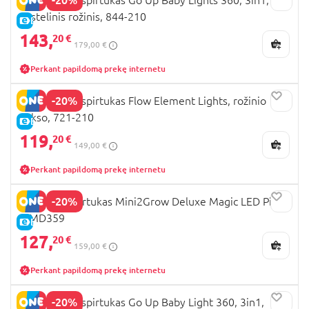
pastelinis rožinis, 844-210
E-KAINA
143,
20 €
179,00 €
Perkant papildomą prekę internetu
-20%
GLOBBER paspirtukas Flow Element Lights, rožinio
aukso, 721-210
E-KAINA
119,
20 €
149,00 €
Perkant papildomą prekę internetu
-20%
MICRO paspirtukas Mini2Grow Deluxe Magic LED Pink,
MMD359
E-KAINA
127,
20 €
159,00 €
Perkant papildomą prekę internetu
-20%
GLOBBER paspirtukas Go Up Baby Light 360, 3in1,