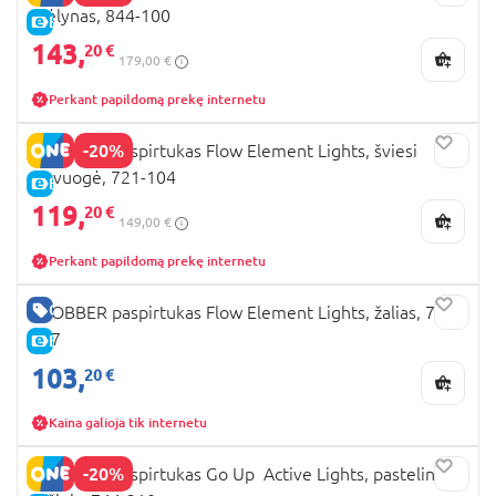
mėlynas, 844-100
E-KAINA
143,
20 €
179,00 €
Perkant papildomą prekę internetu
-20%
GLOBBER paspirtukas Flow Element Lights, šviesi
alyvuogė, 721-104
E-KAINA
119,
20 €
149,00 €
Perkant papildomą prekę internetu
GERA KAINA
GLOBBER paspirtukas Flow Element Lights, žalias, 721-
307
E-KAINA
103,
20 €
Kaina galioja tik internetu
-20%
GLOBBER paspirtukas Go Up Active Lights, pastelinis