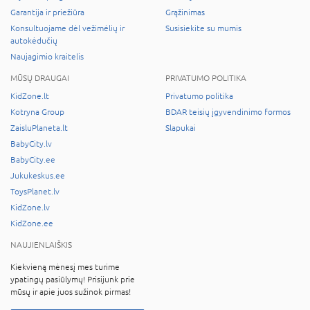
Garantija ir priežiūra
Grąžinimas
Konsultuojame dėl vežimėlių ir
Susisiekite su mumis
autokėdučių
Naujagimio kraitelis
MŪSŲ DRAUGAI
PRIVATUMO POLITIKA
KidZone.lt
Privatumo politika
Kotryna Group
BDAR teisių įgyvendinimo formos
ZaisluPlaneta.lt
Slapukai
BabyCity.lv
BabyCity.ee
Jukukeskus.ee
ToysPlanet.lv
KidZone.lv
KidZone.ee
NAUJIENLAIŠKIS
Kiekvieną mėnesį mes turime
ypatingų pasiūlymų! Prisijunk prie
mūsų ir apie juos sužinok pirmas!