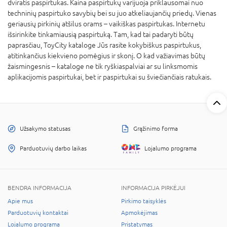
dviratis paspirtukas. Kaina paspirtukų varijuoja priklausomai nuo
techninių paspirtuko savybių bei su juo atkeliaujančių priedų. Vienas
geriausių pirkinių atšilus orams – vaikiškas paspirtukas. Internetu
išsirinkite tinkamiausią paspirtuką. Tam, kad tai padaryti būtų
paprasčiau, ToyCity kataloge Jūs rasite kokybiškus paspirtukus,
atitinkančius kiekvieno pomėgius ir skonį. O kad važiavimas būtų
žaismingesnis – kataloge ne tik ryškiaspalviai ar su linksmomis
aplikacijomis paspirtukai, bet ir paspirtukai su šviečiančiais ratukais.
Užsakymo statusas
Grąžinimo forma
Parduotuvių darbo laikas
Lojalumo programa
BENDRA INFORMACIJA
INFORMACIJA PIRKĖJUI
Apie mus
Pirkimo taisyklės
Parduotuvių kontaktai
Apmokėjimas
Lojalumo programa
Pristatymas