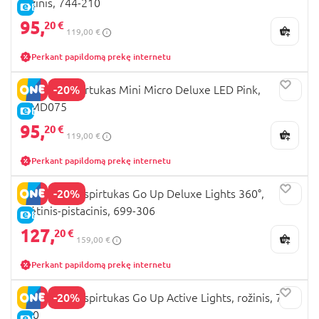
rožinis, 744-210
E-KAINA
95,
20 €
119,00 €
Perkant papildomą prekę internetu
-20%
MICRO paspirtukas Mini Micro Deluxe LED Pink,
MMD075
E-KAINA
95,
20 €
119,00 €
Perkant papildomą prekę internetu
-20%
GLOBBER paspirtukas Go Up Deluxe Lights 360°,
mėtinis-pistacinis, 699-306
E-KAINA
127,
20 €
159,00 €
Perkant papildomą prekę internetu
-20%
GLOBBER paspirtukas Go Up Active Lights, rožinis, 744-
110
E-KAINA