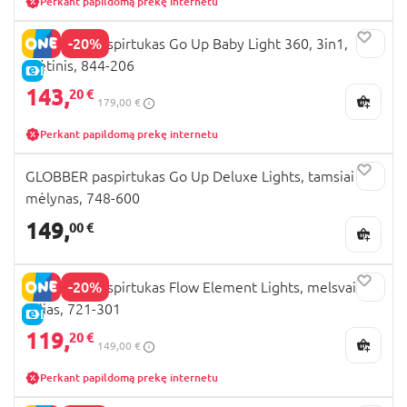
Perkant papildomą prekę internetu
-20%
GLOBBER paspirtukas Go Up Baby Light 360, 3in1,
mėtinis, 844-206
E-KAINA
143,
20 €
179,00 €
Perkant papildomą prekę internetu
GLOBBER paspirtukas Go Up Deluxe Lights, tamsiai
mėlynas, 748-600
149,
00 €
-20%
GLOBBER paspirtukas Flow Element Lights, melsvai
žalias, 721-301
E-KAINA
119,
20 €
149,00 €
Perkant papildomą prekę internetu