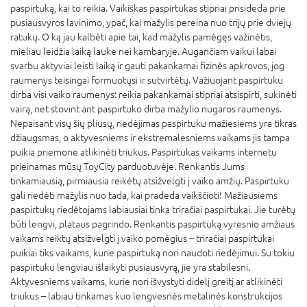
paspirtuką, kai to reikia. Vaikiškas paspirtukas stipriai prisideda prie
pusiausvyros lavinimo, ypač, kai mažylis pereina nuo trijų prie dviejų
ratukų. O ką jau kalbėti apie tai, kad mažylis pamėgęs važinėtis,
mieliau leidžia laiką lauke nei kambaryje. Augančiam vaikui labai
svarbu aktyviai leisti laiką ir gauti pakankamai fizinės apkrovos, jog
raumenys teisingai formuotųsi ir sutvirtėtų. Važiuojant paspirtuku
dirba visi vaiko raumenys: reikia pakankamai stipriai atsispirti, sukinėti
vairą, net stovint ant paspirtuko dirba mažylio nugaros raumenys.
Nepaisant visų šių pliusų, riedėjimas paspirtuku mažiesiems yra tikras
džiaugsmas, o aktyvesniems ir ekstremalesniems vaikams jis tampa
puikia priemone atlikinėti triukus. Paspirtukas vaikams internetu
prieinamas mūsų ToyCity parduotuvėje. Renkantis Jums
tinkamiausią, pirmiausia reikėtų atsižvelgti į vaiko amžių. Paspirtuku
gali riedėti mažylis nuo tada, kai pradeda vaikščioti! Mažiausiems
paspirtukų riedėtojams labiausiai tinka triračiai paspirtukai. Jie turėtų
būti lengvi, plataus pagrindo. Renkantis paspirtuką vyresnio amžiaus
vaikams reiktų atsižvelgti į vaiko pomėgius – triračiai paspirtukai
puikiai tiks vaikams, kurie paspirtuką nori naudoti riedėjimui. Su tokiu
paspirtuku lengviau išlaikyti pusiausvyrą, jie yra stabilesni.
Aktyvesniems vaikams, kurie nori išvystyti didelį greitį ar atlikinėti
triukus – labiau tinkamas kuo lengvesnės metalinės konstrukcijos