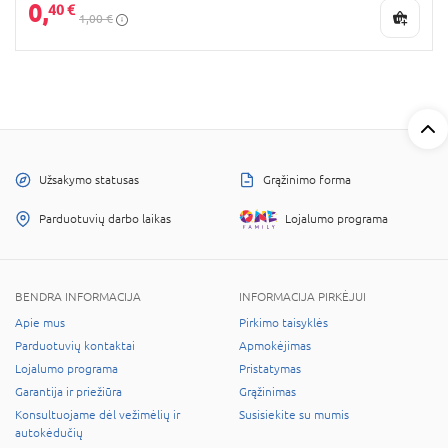
0,
40 €
1,00 €
Užsakymo statusas
Grąžinimo forma
Parduotuvių darbo laikas
Lojalumo programa
BENDRA INFORMACIJA
INFORMACIJA PIRKĖJUI
Apie mus
Pirkimo taisyklės
Parduotuvių kontaktai
Apmokėjimas
Lojalumo programa
Pristatymas
Garantija ir priežiūra
Grąžinimas
Konsultuojame dėl vežimėlių ir
Susisiekite su mumis
autokėdučių