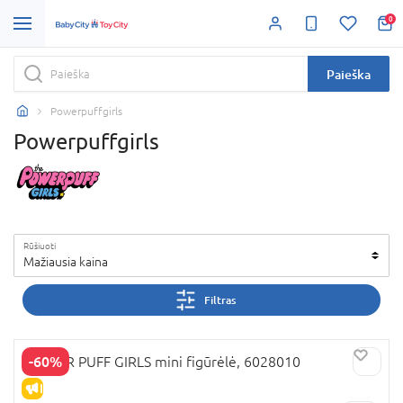
0
Paieška
Powerpuffgirls
Powerpuffgirls
Rūšiuoti
Mažiausia kaina
Filtras
-60%
POWER PUFF GIRLS mini figūrėlė, 6028010
IŠPARDAVIMAS