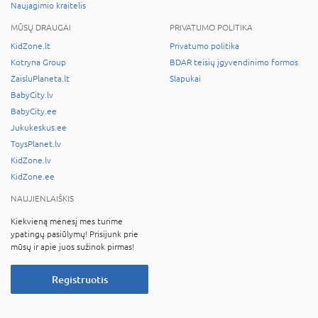
Naujagimio kraitelis
MŪSŲ DRAUGAI
PRIVATUMO POLITIKA
KidZone.lt
Privatumo politika
Kotryna Group
BDAR teisių įgyvendinimo formos
ZaisluPlaneta.lt
Slapukai
BabyCity.lv
BabyCity.ee
Jukukeskus.ee
ToysPlanet.lv
KidZone.lv
KidZone.ee
NAUJIENLAIŠKIS
Kiekvieną mėnesį mes turime
ypatingų pasiūlymų! Prisijunk prie
mūsų ir apie juos sužinok pirmas!
Registruotis