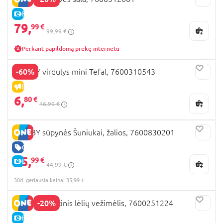
E-KAINA
79,
99 €
99,99 €
Perkant papildomą prekę internetu
-60%
SMOBY virdulys mini Tefal, 7600310543
IŠPARDAVIMAS
6,
80 €
16,99 €
SMOBY sūpynės Šuniukai, žalios, 7600830201
GERA KAINA
35,
99 €
E-KAINA
44,99 €
30d. geriausia kaina: 35,99 €
-20%
SMOBY sportinis lėlių vežimėlis, 7600251224
E-KAINA