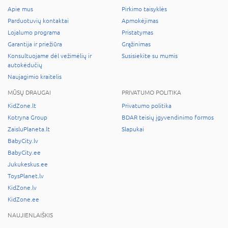
Apie mus
Pirkimo taisyklės
Parduotuvių kontaktai
Apmokėjimas
Lojalumo programa
Pristatymas
Garantija ir priežiūra
Grąžinimas
Konsultuojame dėl vežimėlių ir
Susisiekite su mumis
autokėdučių
Naujagimio kraitelis
MŪSŲ DRAUGAI
PRIVATUMO POLITIKA
KidZone.lt
Privatumo politika
Kotryna Group
BDAR teisių įgyvendinimo formos
ZaisluPlaneta.lt
Slapukai
BabyCity.lv
BabyCity.ee
Jukukeskus.ee
ToysPlanet.lv
KidZone.lv
KidZone.ee
NAUJIENLAIŠKIS