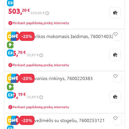
E-KAINA
503,
20 €
629,00 €
Perkant papildomą prekę internetu
-20%
SMOBY motorikos mokomasis žaidimas, 7600140323
NAUJA PREKĖ
16,
76 €
E-KAINA
20,95 €
Perkant papildomą prekę internetu
-20%
SMOBY lėlių vonios rinkinys, 7600220383
NAUJA PREKĖ
19,
19 €
E-KAINA
23,99 €
Perkant papildomą prekę internetu
-20%
SMOBY lėlių vežimėlis su stogeliu, 7600253121
E-KAINA