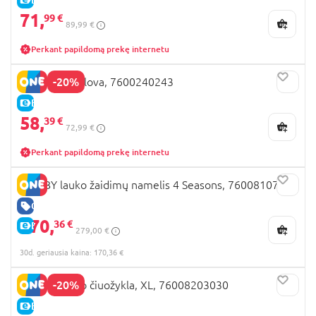
71,
99 €
89,99 €
Perkant papildomą prekę internetu
-20%
SMOBY lėlių lova, 7600240243
E-KAINA
58,
39 €
72,99 €
Perkant papildomą prekę internetu
SMOBY lauko žaidimų namelis 4 Seasons, 7600810731
GERA KAINA
170,
36 €
E-KAINA
279,00 €
30d. geriausia kaina: 170,36 €
-20%
SMOBY lauko čiuožykla, XL, 76008203030
E-KAINA