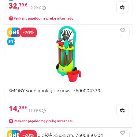
32,
79 €
40,99 €
Perkant papildomą prekę internetu
-20%
E-KAINA
SMOBY sodo įrankių rinkinys, 7600004339
14,
39 €
17,99 €
Perkant papildomą prekę internetu
-20%
SMOBY smėlio dėžė 35x35cm, 7600850204