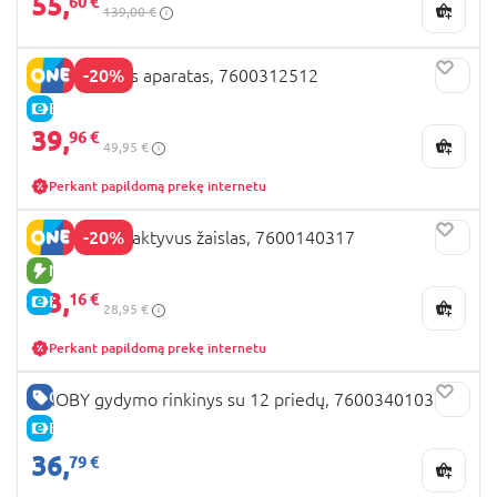
55,
60 €
139,00 €
-20%
SMOBY kavos aparatas, 7600312512
E-KAINA
39,
96 €
49,95 €
Perkant papildomą prekę internetu
-20%
SMOBY interaktyvus žaislas, 7600140317
NAUJA PREKĖ
23,
16 €
E-KAINA
28,95 €
Perkant papildomą prekę internetu
GERA KAINA
SMOBY gydymo rinkinys su 12 priedų, 7600340103
E-KAINA
36,
79 €