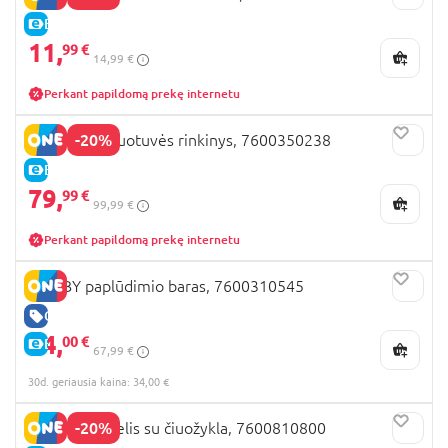
E-KAINA
11,
99 €
14,99 €
Perkant papildomą prekę internetu
-20%
SMOBY parduotuvės rinkinys, 7600350238
E-KAINA
79,
99 €
99,99 €
Perkant papildomą prekę internetu
SMOBY paplūdimio baras, 7600310545
GERA KAINA
34,
00 €
E-KAINA
67,99 €
30d. geriausia kaina: 34,00 €
-20%
SMOBY namelis su čiuožykla, 7600810800