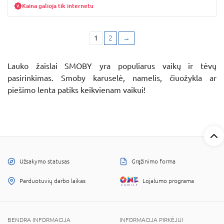
Kaina galioja tik internetu
1
2
→
Lauko žaislai SMOBY yra populiarus vaikų ir tėvų
pasirinkimas. Smoby karuselė, namelis, čiuožykla ar
piešimo lenta patiks keikvienam vaikui!
Užsakymo statusas
Grąžinimo forma
Parduotuvių darbo laikas
Lojalumo programa
BENDRA INFORMACIJA
INFORMACIJA PIRKĖJUI