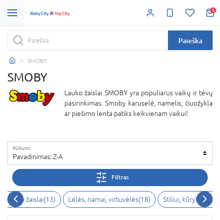
0
Paieška
SMOBY
SMOBY
Lauko žaislai SMOBY yra populiarus vaikų ir tėvų
pasirinkimas. Smoby karuselė, namelis, čiuožykla
ar piešimo lenta patiks keikvienam vaikui!
Rūšiuoti
Pavadinimas: Z-A
Filtras
Lauko žaislai(13)
Lėlės, namai, virtuvėlės(18)
Stiliui, kūrybai, va