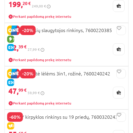
199,
20 €
249,00 €
Perkant papildomą prekę internetu
-20%
SMOBY kūdikių slaugytojos rinkinys, 7600220385
NAUJA PREKĖ
22,
39 €
E-KAINA
27,99 €
Perkant papildomą prekę internetu
-20%
SMOBY kėdutė lėlėms 3in1, rožinė, 7600240242
E-KAINA
47,
99 €
59,99 €
Perkant papildomą prekę internetu
-60%
SMOBY kirpyklos rinkinys su 19 priedų, 7600320243
IŠPARDAVIMAS