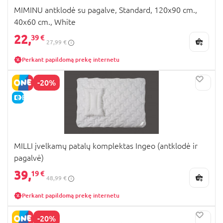
MIMINU antklodė su pagalve, Standard, 120x90 cm.,
40x60 cm., White
22,
39 €
27,99 €
Perkant papildomą prekę internetu
-20%
E-KAINA
MILLI įvelkamų patalų komplektas Ingeo (antklodė ir
pagalvė)
39,
19 €
48,99 €
Perkant papildomą prekę internetu
-20%