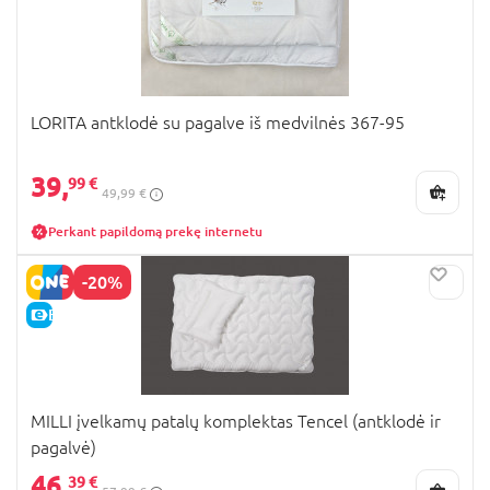
LORITA antklodė su pagalve iš medvilnės 367-95
39,
99 €
49,99 €
Perkant papildomą prekę internetu
-20%
E-KAINA
MILLI įvelkamų patalų komplektas Tencel (antklodė ir
pagalvė)
46,
39 €