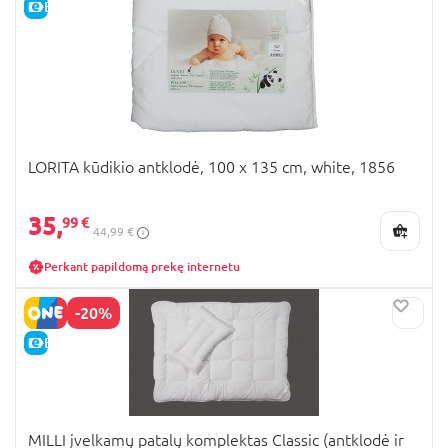
E-KAINA
LORITA kūdikio antklodė, 100 x 135 cm, white, 1856
35,
99 €
44,99 €
Perkant papildomą prekę internetu
-20%
E-KAINA
MILLI įvelkamų patalų komplektas Classic (antklodė ir