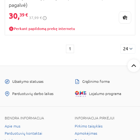
pagalvė)
30,
39 €
37,99 €
Perkant papildomą prekę internetu
1
24
Užsakymo statusas
Grąžinimo forma
Parduotuvių darbo laikas
Lojalumo programa
BENDRA INFORMACIJA
INFORMACIJA PIRKĖJUI
Apie mus
Pirkimo taisyklės
Parduotuvių kontaktai
Apmokėjimas