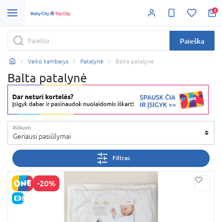
0
Paieška
Vaiko kambarys
Patalynė
Balta patalynė
Balta patalynė
Rūšiuoti
Geriausi pasiūlymai
Filtras
-20%
E-KAINA