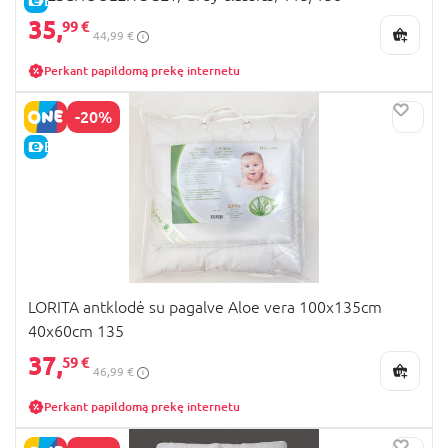
E-KAINA
35,
99 €
44,99 €
Perkant papildomą prekę internetu
-20%
E-KAINA
LORITA antklodė su pagalve Aloe vera 100x135cm
40x60cm 135
37,
59 €
46,99 €
Perkant papildomą prekę internetu