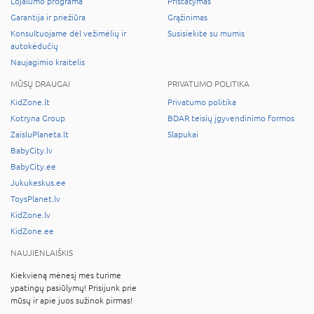
Lojalumo programa
Pristatymas
Garantija ir priežiūra
Grąžinimas
Konsultuojame dėl vežimėlių ir
Susisiekite su mumis
autokėdučių
Naujagimio kraitelis
MŪSŲ DRAUGAI
PRIVATUMO POLITIKA
KidZone.lt
Privatumo politika
Kotryna Group
BDAR teisių įgyvendinimo formos
ZaisluPlaneta.lt
Slapukai
BabyCity.lv
BabyCity.ee
Jukukeskus.ee
ToysPlanet.lv
KidZone.lv
KidZone.ee
NAUJIENLAIŠKIS
Kiekvieną mėnesį mes turime
ypatingų pasiūlymų! Prisijunk prie
mūsų ir apie juos sužinok pirmas!