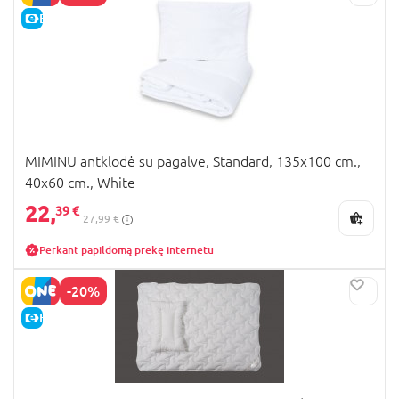
E-KAINA
MIMINU antklodė su pagalve, Standard, 135x100 cm.,
40x60 cm., White
22,
39 €
27,99 €
Perkant papildomą prekę internetu
-20%
E-KAINA