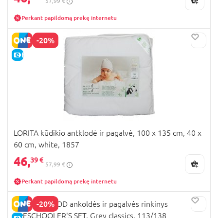
57,99 €
Perkant papildomą prekę internetu
-20%
E-KAINA
LORITA kūdikio antklodė ir pagalvė, 100 x 135 cm, 40 x
60 cm, white, 1857
46,
39 €
57,99 €
Perkant papildomą prekę internetu
-20%
MOTHERHOOD ankoldės ir pagalvės rinkinys
PRESCHOOLER'S SET, Grey classics, 113/138