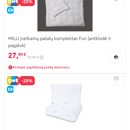
-20%
E-KAINA
MILLI įvelkamų patalų komplektas Fun (antklodė ir
pagalvė)
27,
99 €
34,99 €
Perkant papildomą prekę internetu
-20%
E-KAINA