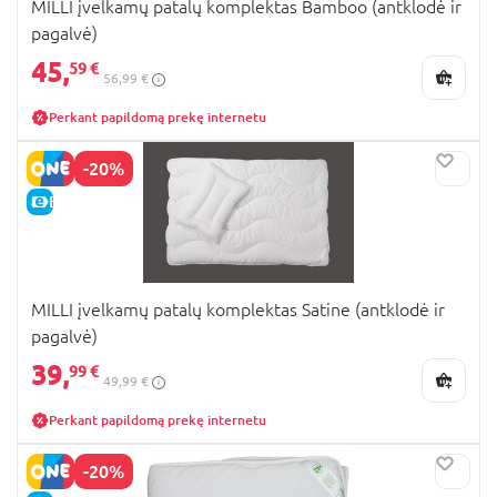
MILLI įvelkamų patalų komplektas Bamboo (antklodė ir
pagalvė)
45,
59 €
56,99 €
Perkant papildomą prekę internetu
-20%
E-KAINA
MILLI įvelkamų patalų komplektas Satine (antklodė ir
pagalvė)
39,
99 €
49,99 €
Perkant papildomą prekę internetu
-20%