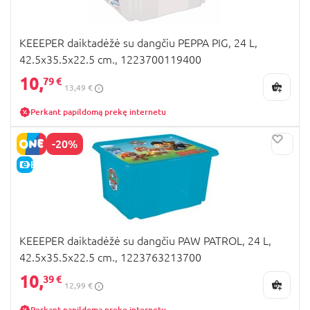
KEEEPER daiktadėžė su dangčiu PEPPA PIG, 24 L,
42.5x35.5x22.5 cm., 1223700119400
10,
79 €
13,49 €
Perkant papildomą prekę internetu
-20%
E-KAINA
KEEEPER daiktadėžė su dangčiu PAW PATROL, 24 L,
42.5x35.5x22.5 cm., 1223763213700
10,
39 €
12,99 €
Perkant papildomą prekę internetu