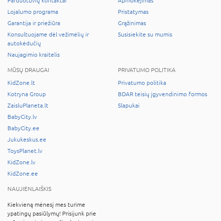
Parduotuvių kontaktai
Apmokėjimas
Lojalumo programa
Pristatymas
Garantija ir priežiūra
Grąžinimas
Konsultuojame dėl vežimėlių ir
Susisiekite su mumis
autokėdučių
Naujagimio kraitelis
MŪSŲ DRAUGAI
PRIVATUMO POLITIKA
KidZone.lt
Privatumo politika
Kotryna Group
BDAR teisių įgyvendinimo formos
ZaisluPlaneta.lt
Slapukai
BabyCity.lv
BabyCity.ee
Jukukeskus.ee
ToysPlanet.lv
KidZone.lv
KidZone.ee
NAUJIENLAIŠKIS
Kiekvieną mėnesį mes turime
ypatingų pasiūlymų! Prisijunk prie