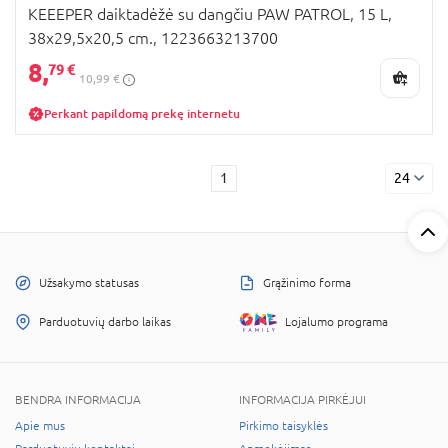
KEEEPER daiktadėžė su dangčiu PAW PATROL, 15 L,
38x29,5x20,5 cm., 1223663213700
8,
79 €
10,99 €
Perkant papildomą prekę internetu
1
24
Užsakymo statusas
Grąžinimo forma
Parduotuvių darbo laikas
Lojalumo programa
BENDRA INFORMACIJA
INFORMACIJA PIRKĖJUI
Apie mus
Pirkimo taisyklės