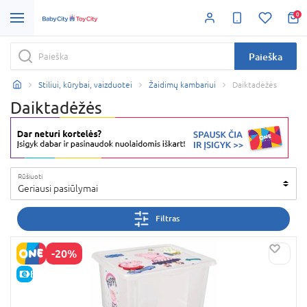
0
Paieška
Stiliui, kūrybai, vaizduotei
Žaidimų kambariui
Daiktadėžės
Daiktadėžės
Rūšiuoti
Geriausi pasiūlymai
Filtras
-20%
E-KAINA