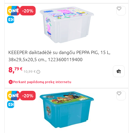
-20%
E-KAINA
KEEEPER daiktadėžė su dangčiu PEPPA PIG, 15 L,
38x29,5x20,5 cm., 1223600119400
8,
79 €
10,99 €
Perkant papildomą prekę internetu
-20%
E-KAINA