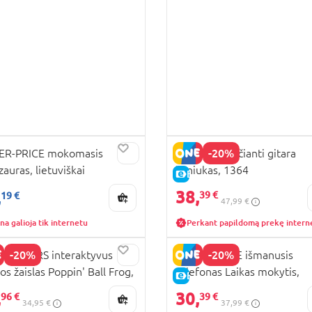
RA KAINA
-20%
ER-PRICE mokomasis
PLAYGO šviečianti gitara
zauras, lietuviškai
šuniukas, 1364
KAINA
E-KAINA
sintas, HNR53
38,
,
39 €
19 €
47,99 €
na galioja tik internetu
Perkant papildomą prekę intern
-20%
-20%
HT STARS interaktyvus
FISHER PRICE išmanusis
los žaislas Poppin' Ball Frog,
telefonas Laikas mokytis,
KAINA
E-KAINA
59
Lietuviškai įgarsintas, HNL4
,
30,
96 €
39 €
34,95 €
37,99 €