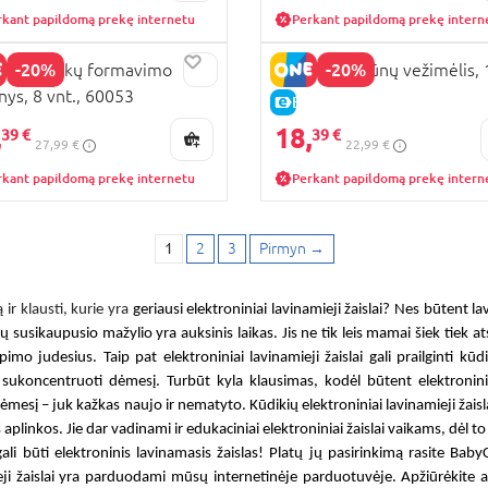
rkant papildomą prekę internetu
Perkant papildomą prekę intern
-20%
-20%
YGO plaukų formavimo
PLAYGO gyvūnų vežimėlis,
inys, 8 vnt., 60053
KAINA
E-KAINA
,
18,
39 €
39 €
27,99 €
22,99 €
rkant papildomą prekę internetu
Perkant papildomą prekę intern
1
2
3
Pirmyn
→
r klausti, kurie yra
geriausi elektroniniai lavinamieji žaislai
? Nes būtent
la
 susikaupusio mažylio yra auksinis laikas. Jis ne tik leis mamai šiek tiek at
upimo judesius. Taip pat
elektroniniai lavinamieji žaislai
gali prailginti kūd
 sukoncentruoti dėmesį. Turbūt kyla klausimas, kodėl būtent
elektronin
jų dėmesį – juk kažkas naujo ir nematyto.
Kūdikių elektroniniai lavinamieji žaisl
 iš aplinkos. Jie dar vadinami ir
edukaciniai elektroniniai žaislai vaikams
, dėl t
gali būti
elektroninis lavinamasis žaislas
! Platų jų pasirinkimą rasite BabyC
ji žaislai
yra parduodami mūsų internetinėje parduotuvėje. Apžiūrėkite aso