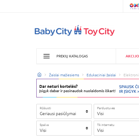
AKCIJO
PREKIŲ KATALOGAS
Žaislai mažiesiems
Edukaciniai žaislai
Elektronin
Rūšiuoti
Parduotuvės
Geriausi pasiūlymai
Visi
Spalva
Tik internetu
Visi
Visi