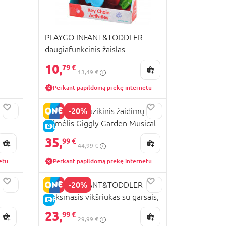
PLAYGO INFANT&TODDLER
daugiafunkcinis žaislas-
pakabukas, 2661
10,
79 €
13,49 €
Perkant papildomą prekę internetu
-20%
PLAYGRO muzikinis žaidimų
kilimėlis Giggly Garden Musical
E-KAINA
Gym, 0189025
35,
99 €
44,99 €
etu
Perkant papildomą prekę internetu
-20%
PLAYGO INFANT&TODDLER
Linksmasis vikšriukas su garsais,
E-KAINA
6
2222
23,
99 €
29,99 €