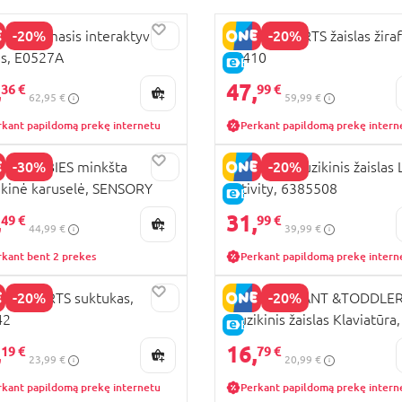
-20%
-20%
 lavinamasis interaktyvus
BRIGHT STARTS žaislas žiraf
s, E0527A
17410
KAINA
E-KAINA
,
47,
36 €
99 €
62,95 €
59,99 €
rkant papildomą prekę internetu
Perkant papildomą prekę intern
-30%
-20%
POL BABIES minkšta
PLAYGRO muzikinis žaislas 
kinė karuselė, SENSORY
Activity, 6385508
E-KAINA
, 68/084
,
31,
49 €
99 €
44,99 €
39,99 €
rkant bent 2 prekes
Perkant papildomą prekę intern
-20%
-20%
HT STARTS suktukas,
PLAYGO INFANT &TODDLE
42
muzikinis žaislas Klaviatūra,
KAINA
E-KAINA
1340
,
16,
19 €
79 €
23,99 €
20,99 €
rkant papildomą prekę internetu
Perkant papildomą prekę intern