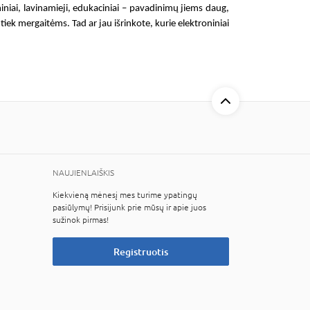
niniai, lavinamieji
, edukaciniai – pavadinimų jiems daug,
 tiek mergaitėms. Tad ar jau išrinkote, kurie
elektroniniai
NAUJIENLAIŠKIS
Kiekvieną mėnesį mes turime ypatingų
pasiūlymų! Prisijunk prie mūsų ir apie juos
sužinok pirmas!
Registruotis