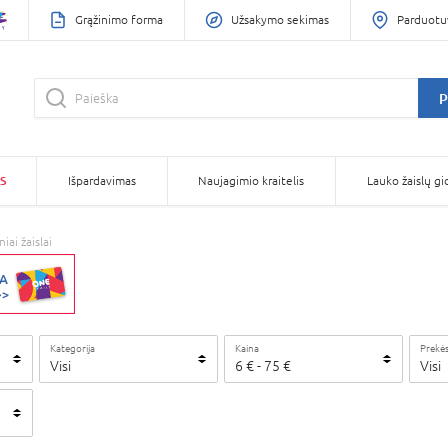
Grąžinimo forma
Užsakymo sekimas
Parduotu
P
S
Išpardavimas
Naujagimio kraitelis
Lauko žaislų gi
iai žaislai
Kategorija
Kaina
Prekės
Visi
6
€
-
75
€
Visi