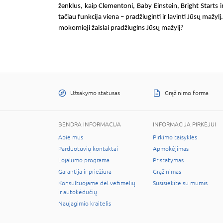
ženklus, kaip Clementoni, Baby Einstein, Bright Starts i
tačiau funkcija viena – pradžiuginti ir lavinti Jūsų mažyl
mokomieji žaislai
pradžiugins Jūsų mažylį?
Užsakymo statusas
Grąžinimo forma
BENDRA INFORMACIJA
INFORMACIJA PIRKĖJUI
Apie mus
Pirkimo taisyklės
Parduotuvių kontaktai
Apmokėjimas
Lojalumo programa
Pristatymas
Garantija ir priežiūra
Grąžinimas
Konsultuojame dėl vežimėlių
Susisiekite su mumis
ir autokėdučių
Naujagimio kraitelis