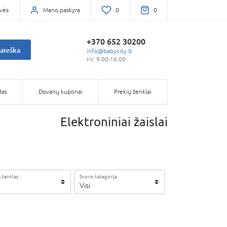
vės
Mano paskyra
0
0
+370 652 30200
aieška
info@babycity.lt
I-V: 9:00-16:00
das
Dovanų kuponai
Prekių ženklai
Elektroniniai žaislai
 ženklas
Svorio kategorija
Visi