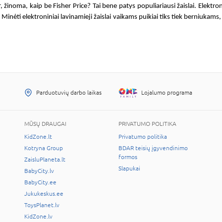
r, žinoma, kaip be Fisher Price? Tai bene patys populiariausi
žaislai. Elektro
į. Minėti
elektroniniai lavinamieji žaislai vaikams
puikiai tiks tiek berniukams,
Parduotuvių darbo laikas
Lojalumo programa
MŪSŲ DRAUGAI
PRIVATUMO POLITIKA
KidZone.lt
Privatumo politika
Kotryna Group
BDAR teisių įgyvendinimo
formos
ZaisluPlaneta.lt
Slapukai
BabyCity.lv
BabyCity.ee
Jukukeskus.ee
ToysPlanet.lv
KidZone.lv