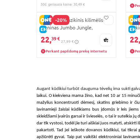
30d. geriausia kaina: 30,49 €
Pe
-20%
PLAYGRO muzikinis kilimėlis-
PLA
pianinas Jumbo Jungle,
rink
E-KAINA
E-
0186995
22,
22
39 €
27,99 €
Perkant papildomą prekę internetu
Pe
Augant kūdikiui turbūt dauguma tėvelių ima sukti galvą i
laikui. O kiekviena mama žino, kad net
10 ar 15
minučių
mažylius koncentruoti dėmesį, skatins griebimo ir či
lavinamieji žaislai kūdikiams
bus įdomūs ir leis jiems
skleidžiami įvairūs garsai ir švieselės, o tai ir sutelkia 
dar tik vystosi, todėl jie turi aiškiai juos matyti, atskirti
pakartoti. Tad jei ieškote dovanos kūdikiui, tai tikrai 
apžiūrėti gyvai. Taip pat
vaikiški elektroniniai lavinamie