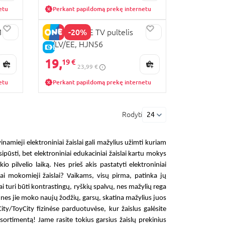
etu
Perkant papildomą prekę internetu
-20%
 1754
FISHER-PRICE TV pultelis
LT/LV/EE, HJN56
E-KAINA
19,
19 €
23,99 €
etu
Perkant papildomą prekę internetu
Rodyti
24
vinamieji elektroniniai žaislai
gali mažylius užimti kuriam
sipūsti, bet
elektroniniai edukaciniai žaislai
kartu mokys
ikio pilvelio laiką. Nes prieš akis pastatyti
elektroniniai
iai mokomieji žaislai? Vaikams
, visų pirma, patinka jų
ai
turi būti kontrastingų, ryškių spalvų, nes mažylių rega
o nes jie moko naujų žodžių, garsų, skatina mažylius juos
ity/ToyCity fizinėse parduotuvėse, kur žaislus galėsite
rtimentą! Jame rasite tokius garsius žaislų prekinius