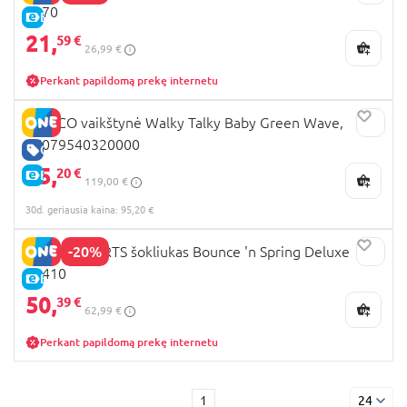
2870
E-KAINA
21,
59 €
26,99 €
Perkant papildomą prekę internetu
CHICCO vaikštynė Walky Talky Baby Green Wave,
07079540320000
GERA KAINA
95,
20 €
E-KAINA
119,00 €
30d. geriausia kaina: 95,20 €
-20%
BRIGHT STARTS šokliukas Bounce 'n Spring Deluxe
10410
E-KAINA
50,
39 €
62,99 €
Perkant papildomą prekę internetu
1
24