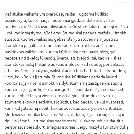
Vaikštukai vaikams yra svarbūs jų raidai – ugdoma kūdikio
pusiausvyra, koordinacija, motoriniai įgūdžiai, dėl kurių vaikas
pradeda vaikščioti savarankiškai. Vaikiški stumdukai naudingi mažųjų
judėjimo ir mąstymo įgūdžiams. Stumdukai padeda mažyliui išmokti
atsistoti, kuomet vaikas jau gebės išlaikyti stovėjimą ir judėti su
stumduko pagalba. Stumdukas kūdikiui turi atitikti amžių, nes
pasirinktas vaikštukas, kuriam kūdikis dar nėra pasiruošęs, gali
nepateisinti iškeltų lūkesčių. Svarbu atsižvelgti į tai, kad vaikiškas
stumdukas būtų tinkamo aukščio ir pločio, kad nebūtų per aukštas
arba per žemas mažyliui, vaikštukai turi būti tvirti, kad jie nepradėtų
virsti, kol kūdikis jį stumia. Stumdukai kūdikiams padeda lavinti
koordinaciją – norint išmokti valdyti stumiamą žaislą, reikia stiprių
koordinacijos įgūdžių. Erdviniai įgūdžiai padeda mažyliams suprasti,
kur jie ir objektai yra vienas kito atžvilgiu – stumdukas, vaikui jį
stumiant, aktyvina erdvinius įgūdžius, kad padėtų vaikui nuspręsti,
kur ir kokį atstumą nueiti, kokius posūkius padaryti, siekiant tikslo.
Mediniai stumdukai lavina mažylių vaizduotę – įvairiausių dizainų ir
tipų vaikštynė – stumdukas padės mažyliui įsivaizduoti įvairiausius
personažus bei sukurti smagias istorijas. Jeigu mažylis turi stumduką
be itin išsiskiriančių elementų ar atpažįstamų herojų, leiskite vaikui