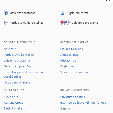
Užsakymo statusas
Grąžinimo forma
Parduotuvių darbo laikas
Lojalumo programa
BENDRA INFORMACIJA
INFORMACIJA PIRKĖJUI
Apie mus
Pirkimo taisyklės
Parduotuvių kontaktai
Apmokėjimas
Lojalumo programa
Pristatymas
Garantija ir priežiūra
Grąžinimas
Konsultuojame dėl vežimėlių ir
Susisiekite su mumis
autokėdučių
Naujagimio kraitelis
MŪSŲ DRAUGAI
PRIVATUMO POLITIKA
KidZone.lt
Privatumo politika
Kotryna Group
BDAR teisių įgyvendinimo formos
ZaisluPlaneta.lt
Slapukai