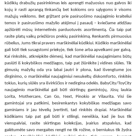
kūdikių drabužių pasirinkimas leis aprengti mažuosius nuo galvos iki
kojų ir rasti aprangą tinkančią bet kokioms oro sąlygoms ir visoms
mažųjų veikloms. Bet grįžtant prie pasiruošimo naujagimio kraiteliui
temos ir pasiruošimo mažylio atėjimui į pasaulį – kviečiame atidžiau
apžiūrėti mūsų internetinės parduotuvės asortimentą. Čia taip pat
rasite platų vaikų priežiūros prekių pasirinkimą. Renkantis pirmuosius
rūbelius, Jums tikrai pravers
marškinėliai kūdikiui
.
Kūdikio marškinėliai
gali būti tiek susagstomi priekyje, tiek šone arba apvelkami per galvą.
Kai rinksitės, atkreipkite dėmesį, kad
marškinėliai naujagimiams
būtų
pasiūti iš kokybiškos medžiagos, taip pat žiūrėkite į vidines siūles. Tik
gimusių mažylių oda yra labai jautri ir plona, kad išvengtume jos
dirginimo, o
marškinėliai naujagimiui
nesukeltų diskomforto, rinkitės
tokius, kurių siūlės yra išvirkščios ir nedirgina odelės. BabyCity/ToyCity
naujagimio marškinėliai
gali būti skirtingų gamintojų, Jūsų laukia
Lorita, Mothercare, Can Go, Next, Pinokio ar Vilaurita. Visi šie
gamintojai yra patikimi, besirenkantys kokybiškas medžiagas savo
gaminiams ir jau tėvelių įvertinti, tad rinkitės drąsiai.
Marškinėliai
kūdikiams
taip pat gali būti ir stilingi, nereiškia, kad jie bus tik
vienspalviai, rasite skirtingas kolekcijas, įvairius atspalvius, kad
galėtumėte savo mergaites rengti ne tik rožine, o berniukus tik žydra