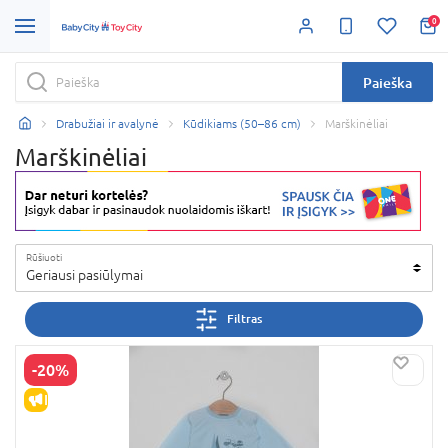
0
Paieška
Drabužiai ir avalynė
Kūdikiams (50–86 cm)
Marškinėliai
Marškinėliai
Rūšiuoti
Geriausi pasiūlymai
Filtras
-20%
IŠPARDAVIMAS