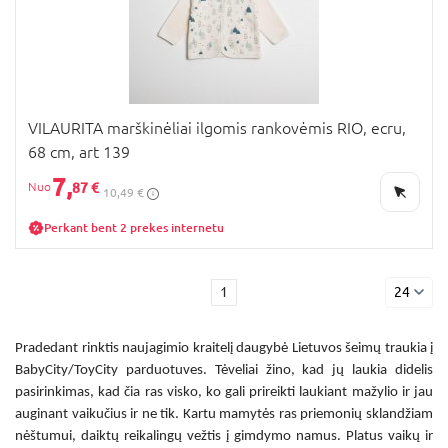
VILAURITA marškinėliai ilgomis rankovėmis RIO, ecru,
68 cm, art 139
7,
87 €
10,49 €
Perkant bent 2 prekes internetu
1
24
Pradedant rinktis naujagimio kraitelį daugybė Lietuvos šeimų traukia į
BabyCity/ToyCity parduotuves. Tėveliai žino, kad jų laukia didelis
pasirinkimas, kad čia ras visko, ko gali prireikti laukiant mažylio ir jau
auginant vaikučius ir ne tik. Kartu mamytės ras priemonių sklandžiam
nėštumui, daiktų reikalingų vežtis į gimdymo namus. Platus vaikų ir