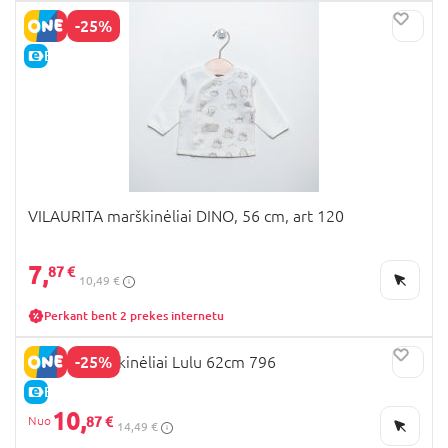
-25%
E-KAINA
VILAURITA marškinėliai DINO, 56 cm, art 120
7,
87 €
10,49 €
Perkant bent 2 prekes internetu
-25%
LORITA marškinėliai Lulu 62cm 796
E-KAINA
10,
87 €
14,49 €