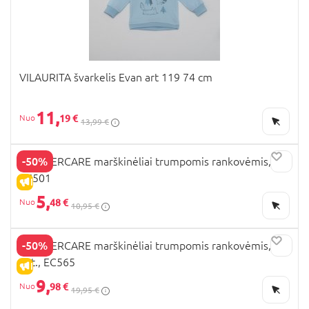
VILAURITA švarkelis Evan art 119 74 cm
11,
19 €
13,99 €
-50%
MOTHERCARE marškinėliai trumpomis rankovėmis,
EC501
IŠPARDAVIMAS
5,
48 €
10,95 €
-50%
MOTHERCARE marškinėliai trumpomis rankovėmis, 2
vnt., EC565
IŠPARDAVIMAS
9,
98 €
19,95 €