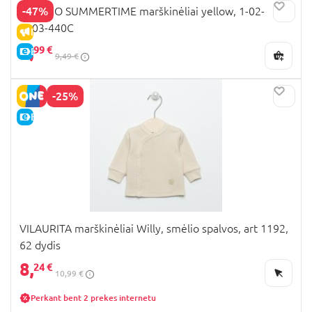
-47%
PINOKIO SUMMERTIME marškinėliai yellow, 1-02-
2103-440C
IŠPARDAVIMAS
4,
99 €
E-KAINA
9,49 €
-25%
E-KAINA
VILAURITA marškinėliai Willy, smėlio spalvos, art 1192,
62 dydis
8,
24 €
10,99 €
Perkant bent 2 prekes internetu