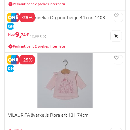
Perkant bent 2 prekes internetu
-25%
LORITA marškinėliai Organic beige 44 cm. 1408
E-KAINA
9,
74 €
12,99 €
Perkant bent 2 prekes internetu
-25%
E-KAINA
VILAURITA švarkelis Flora art 131 74cm