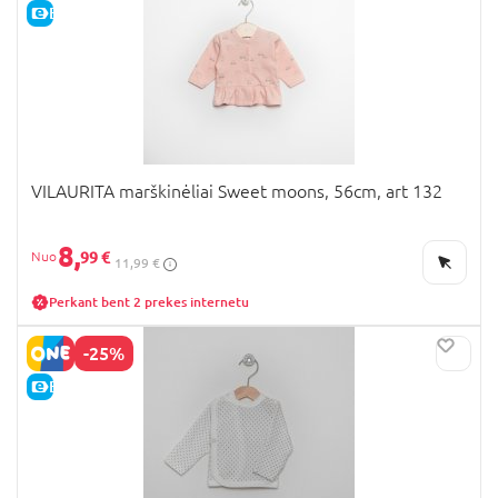
E-KAINA
VILAURITA marškinėliai Sweet moons, 56cm, art 132
8,
99 €
11,99 €
Perkant bent 2 prekes internetu
-25%
E-KAINA