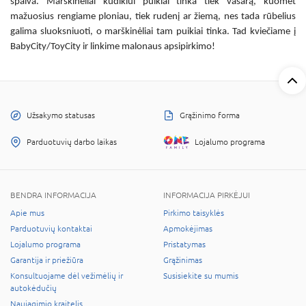
spalva.
Marškinėliai kūdikiui
puikiai tinka tiek vasarą, kuomet
mažuosius rengiame ploniau, tiek rudenį ar žiemą, nes tada rūbelius
galima sluoksniuoti, o marškinėliai tam puikiai tinka. Tad kviečiame į
BabyCity/ToyCity ir linkime malonaus apsipirkimo!
Užsakymo statusas
Grąžinimo forma
Parduotuvių darbo laikas
Lojalumo programa
BENDRA INFORMACIJA
INFORMACIJA PIRKĖJUI
Apie mus
Pirkimo taisyklės
Parduotuvių kontaktai
Apmokėjimas
Lojalumo programa
Pristatymas
Garantija ir priežiūra
Grąžinimas
Konsultuojame dėl vežimėlių ir
Susisiekite su mumis
autokėdučių
Naujagimio kraitelis