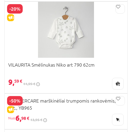
-20%
IŠPARDAVIMAS
VILAURITA Smėlinukas Niko art 790 62cm
9,
59 €
11,99 €
-50%
MOTHERCARE marškinėliai trumpomis rankovėmis, 2
vnt., YB965
IŠPARDAVIMAS
6,
98 €
13,95 €