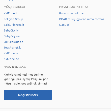
MŪSŲ DRAUGAI
PRIVATUMO POLITIKA
KidZone.lt
Privatumo politika
Kotryna Group
BDAR teisių įgyvendinimo formos
ZaisluPlaneta.lt
Slapukai
BabyCity.lv
BabyCity.ee
Jukukeskus.ee
ToysPlanet.lv
KidZone.lv
KidZone.ee
NAUJIENLAIŠKIS
Kiekvieną mėnesį mes turime
ypatingų pasiūlymų! Prisijunk prie
mūsų ir apie juos sužinok pirmas!
Registruotis