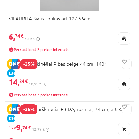
VILAURITA Siaustinukas art 127 56cm
6,
74 €
8,99 €
Perkant bent 2 prekes internetu
-25%
LORITA marškinėliai Ribas beige 44 cm. 1404
E-KAINA
14,
24 €
18,99 €
Perkant bent 2 prekes internetu
-25%
VILAURITA marškinėliai FRIDA, rožiniai, 74 cm, art 836
E-KAINA
9,
74 €
12,99 €