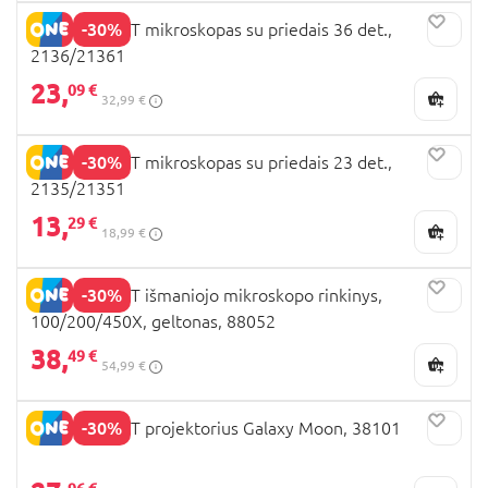
-30%
EASTCOLIGHT mikroskopas su priedais 36 det.,
2136/21361
23,
09 €
32,99 €
-30%
EASTCOLIGHT mikroskopas su priedais 23 det.,
2135/21351
13,
29 €
18,99 €
-30%
EASTCOLIGHT išmaniojo mikroskopo rinkinys,
100/200/450X, geltonas, 88052
38,
49 €
54,99 €
-30%
EASTCOLIGHT projektorius Galaxy Moon, 38101