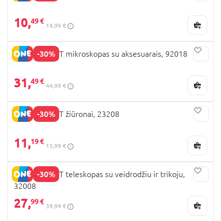
10,
49 €
14,99 €
-30%
EASTCOLIGHT mikroskopas su aksesuarais, 92018
31,
49 €
44,99 €
-30%
EASTCOLIGHT žiūronai, 23208
11,
19 €
15,99 €
-30%
EASTCOLIGHT teleskopas su veidrodžiu ir trikoju,
32008
27,
99 €
39,99 €