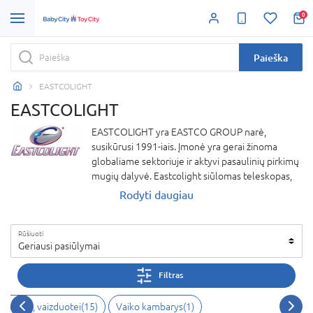
0
Paieška
EASTCOLIGHT
EASTCOLIGHT
EASTCOLIGHT yra EASTCO GROUP narė,
susikūrusi 1991-iais. Įmonė yra gerai žinoma
globaliame sektoriuje ir aktyvi pasaulinių pirkimų
mugių dalyvė. Eastcolight siūlomas teleskopas,
mikroskopas, metalo detektorius bus puikūs
Rodyti daugiau
žaislai mažam atradėjui ar atradėjai.
Rūšiuoti
Geriausi pasiūlymai
Filtras
i, kūrybai, vaizduotei(15)
Vaiko kambarys(1)