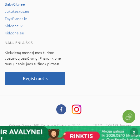
BabyCity.ee
Jukukeskus.ee
ToysPlanet.lv
KidZone.lv
KidZone.ee
NAUJIENLAIŠKIS
Kiekvieną mėnesį mes turime
ypatingų pasiūlymų! Prisijunk prie
mūsų ir apie juos sužinok pirmas!
Registruotis
Kotryna Group, UAB
, Dariaus ir Girėno g. 34, Vilnius, LIETUVA, LT-02189, Įmonės
kodas: 121673734, PVM kodas: LT216737314
X