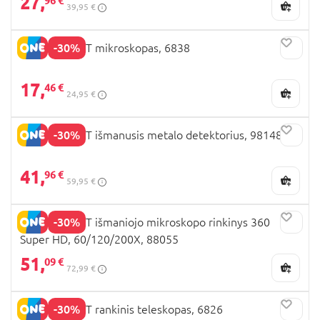
27,
96 €
39,95 €
-30%
EASTCOLIGHT mikroskopas, 6838
17,
46 €
24,95 €
-30%
EASTCOLIGHT išmanusis metalo detektorius, 98148
41,
96 €
59,95 €
-30%
EASTCOLIGHT išmaniojo mikroskopo rinkinys 360
Super HD, 60/120/200X, 88055
51,
09 €
72,99 €
-30%
EASTCOLIGHT rankinis teleskopas, 6826