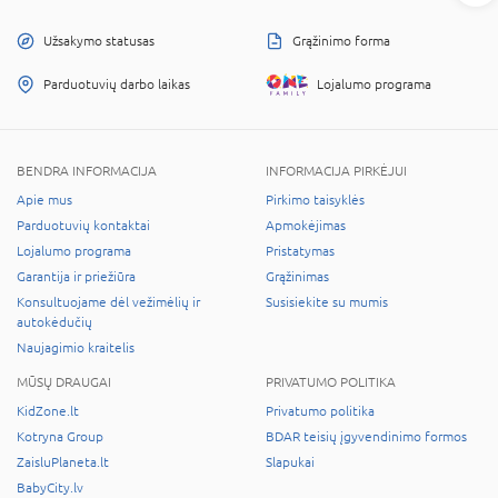
Užsakymo statusas
Grąžinimo forma
Parduotuvių darbo laikas
Lojalumo programa
BENDRA INFORMACIJA
INFORMACIJA PIRKĖJUI
Apie mus
Pirkimo taisyklės
Parduotuvių kontaktai
Apmokėjimas
Lojalumo programa
Pristatymas
Garantija ir priežiūra
Grąžinimas
Konsultuojame dėl vežimėlių ir
Susisiekite su mumis
autokėdučių
Naujagimio kraitelis
MŪSŲ DRAUGAI
PRIVATUMO POLITIKA
KidZone.lt
Privatumo politika
Kotryna Group
BDAR teisių įgyvendinimo formos
ZaisluPlaneta.lt
Slapukai
BabyCity.lv