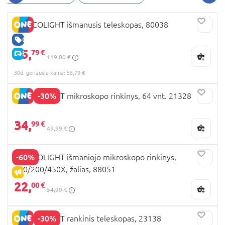
EASTCOLIGHT išmanusis teleskopas, 80038
GERA KAINA
55,
79 €
E-KAINA
119,00 €
30d. geriausia kaina: 55,79 €
-30%
EASTCOLIGHT mikroskopo rinkinys, 64 vnt. 21328
34,
99 €
49,99 €
-60%
EASTCOLIGHT išmaniojo mikroskopo rinkinys,
100/200/450X, žalias, 88051
IŠPARDAVIMAS
22,
00 €
54,99 €
-30%
EASTCOLIGHT rankinis teleskopas, 23138