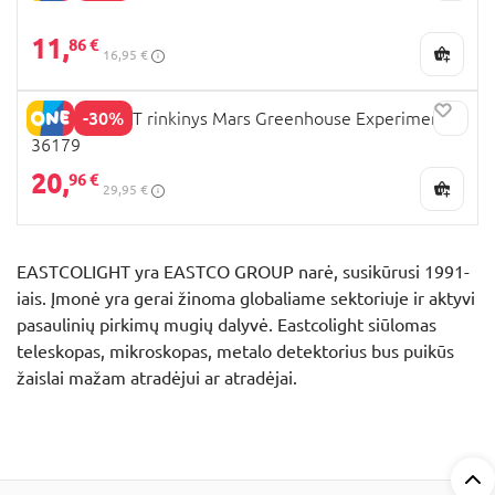
11,
86 €
16,95 €
-30%
EASTCOLIGHT rinkinys Mars Greenhouse Experiment,
36179
20,
96 €
29,95 €
EASTCOLIGHT yra EASTCO GROUP narė, susikūrusi 1991-
iais. Įmonė yra gerai žinoma globaliame sektoriuje ir aktyvi
pasaulinių pirkimų mugių dalyvė. Eastcolight siūlomas
teleskopas, mikroskopas, metalo detektorius bus puikūs
žaislai mažam atradėjui ar atradėjai.