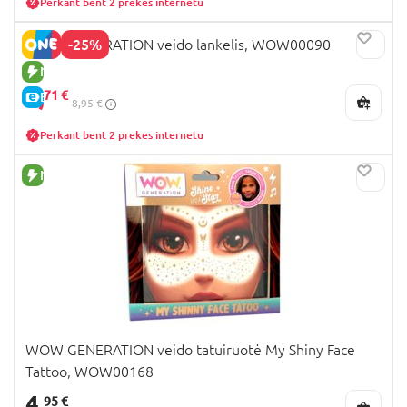
Perkant bent 2 prekes internetu
-25%
WOW GENERATION veido lankelis, WOW00090
NAUJA PREKĖ
6,
71 €
E-KAINA
8,95 €
Perkant bent 2 prekes internetu
NAUJA PREKĖ
WOW GENERATION veido tatuiruotė My Shiny Face
Tattoo, WOW00168
4,
95 €