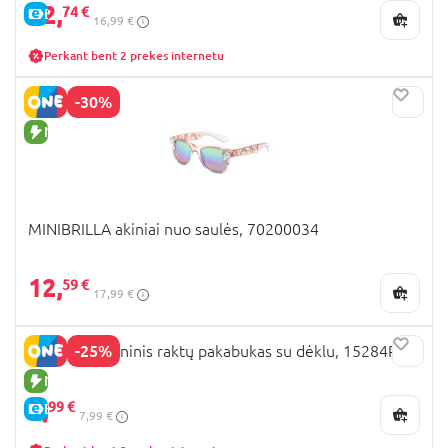
12,
74 €
E-KAINA
16,99 €
Perkant bent 2 prekes internetu
-30%
NAUJA PREKĖ
MINIBRILLA akiniai nuo saulės, 70200034
12,
59 €
17,99 €
-25%
Kuromi silikoninis raktų pakabukas su dėklu, 15284PTR
NAUJA PREKĖ
5,
99 €
E-KAINA
7,99 €