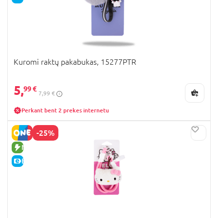
Kuromi raktų pakabukas, 15277PTR
5,
99 €
7,99 €
Perkant bent 2 prekes internetu
-25%
NAUJA PREKĖ
E-KAINA