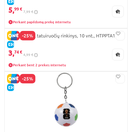
E-KAINA
5,
99 €
7,99 €
Perkant papildomą prekę internetu
-25%
PAW PATROL tatuiruočių rinkinys, 10 vnt., HTPPTA100
E-KAINA
3,
74 €
4,99 €
Perkant bent 2 prekes internetu
-25%
E-KAINA