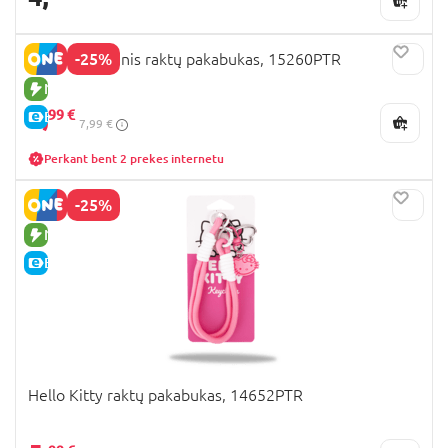
-25%
Kuromi pliušinis raktų pakabukas, 15260PTR
NAUJA PREKĖ
5,
99 €
E-KAINA
7,99 €
Perkant bent 2 prekes internetu
-25%
NAUJA PREKĖ
E-KAINA
Hello Kitty raktų pakabukas, 14652PTR