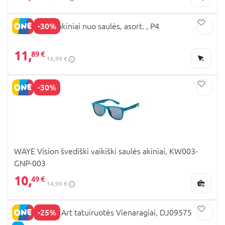
-30%
MINIBRILLA akiniai nuo saulės, asort. , P4
11,
89 €
16,99 €
-30%
WAYE Vision švediški vaikiški saulės akiniai, KW003-
GNP-003
10,
49 €
14,99 €
-25%
DJECO Body Art tatuiruotės Vienaragiai, DJ09575