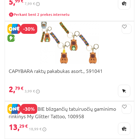
5,
99 €
7,99 €
Perkant bent 2 prekes internetu
-30%
NAUJA PREKĖ
CAPYBARA raktų pakabukas asort., 591041
2,
79 €
3,99 €
-30%
LISCIANI BARBIE blizgančių tatuiruočių gaminimo
rinkinys My Glitter Tattoo, 100958
13,
29 €
18,99 €