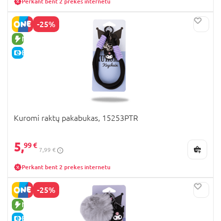
Perkant bent 2 prekes internetu
-25%
NAUJA PREKĖ
E-KAINA
Kuromi raktų pakabukas, 15253PTR
5,
99 €
7,99 €
Perkant bent 2 prekes internetu
-25%
NAUJA PREKĖ
E-KAINA