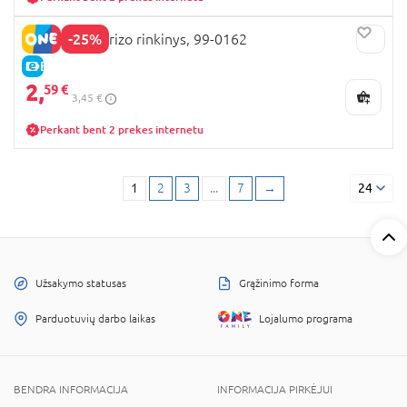
-25%
BARBIE siurprizo rinkinys, 99-0162
E-KAINA
2,
59 €
3,45 €
Perkant bent 2 prekes internetu
1
2
3
...
7
→
24
Užsakymo statusas
Grąžinimo forma
Parduotuvių darbo laikas
Lojalumo programa
BENDRA INFORMACIJA
INFORMACIJA PIRKĖJUI