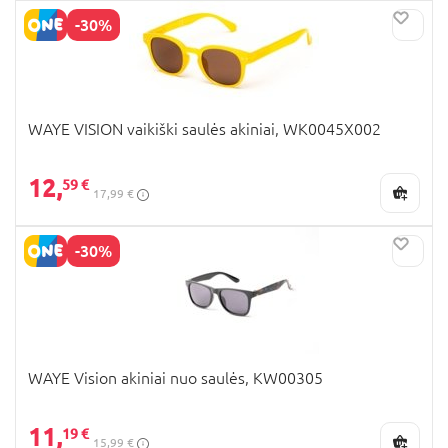
-30%
WAYE VISION vaikiški saulės akiniai, WK0045X002
12,
59 €
17,99 €
-30%
WAYE Vision akiniai nuo saulės, KW00305
11,
19 €
15,99 €