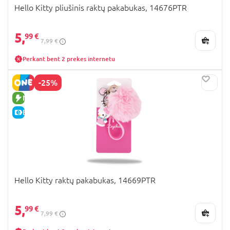
Hello Kitty pliušinis raktų pakabukas, 14676PTR
5,
99 €
7,99 €
Perkant bent 2 prekes internetu
-25%
NAUJA PREKĖ
E-KAINA
Hello Kitty raktų pakabukas, 14669PTR
5,
99 €
7,99 €