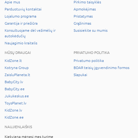
Apie mus
Pirkimo taisyklės
Parduotuvių kontaktai
Apmokėjimas
Lojalumo programa
Pristatymas
Garantija ir priežiūra
Grąžinimas
Konsultuojame dėl vežimėlių ir
Susisiekite su mumis
autokėdučių
Naujagimio kraitelis
MŪSŲ DRAUGAI
PRIVATUMO POLITIKA
KidZone.lt
Privatumo politika
Kotryna Group
BDAR teisių įgyvendinimo formos
ZaisluPlaneta.lt
Slapukai
BabyCity.lv
BabyCity.ee
Jukukeskus.ee
ToysPlanet.lv
KidZone.lv
KidZone.ee
NAUJIENLAIŠKIS
Kiekvieną mėnesį mes turime