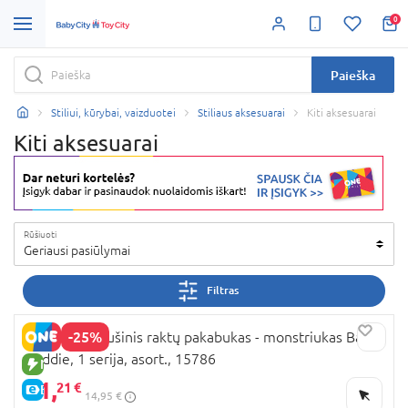
0
Paieška
Stiliui, kūrybai, vaizduotei
Stiliaus aksesuarai
Kiti aksesuarai
Kiti aksesuarai
Rūšiuoti
Geriausi pasiūlymai
Filtras
-25%
FUGGLER pliušinis raktų pakabukas - monstriukas Baby
Baddie, 1 serija, asort., 15786
NAUJA PREKĖ
11,
21 €
E-KAINA
14,95 €