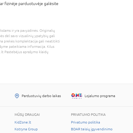
ar fizinėje parduotuvėje galėsite
kslams ir yra pavyzdinės. Originalių
bės dėl savo vizualinių ypatybių gali
a prekės komplektacija gali neatitikti
šyme pateikiama informacija. Kilus
.lt
Pastebėjus aprašymo klaidų
Parduotuvių darbo laikas
Lojalumo programa
MŪSŲ DRAUGAI
PRIVATUMO POLITIKA
KidZone.lt
Privatumo politika
Kotryna Group
BDAR teisių įgyvendinimo