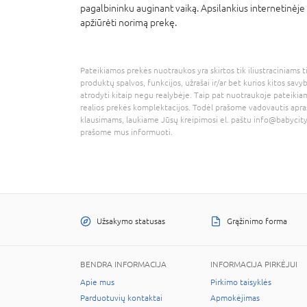
pagalbininku auginant vaiką. Apsilankius internetinėje 
apžiūrėti norimą prekę.
Pateikiamos prekės nuotraukos yra skirtos tik iliustraciniams ti
produktų spalvos, funkcijos, užrašai ir/ar bet kurios kitos savy
atrodyti kitaip negu realybėje. Taip pat nuotraukoje pateikiam
realios prekės komplektacijos. Todėl prašome vadovautis apra
klausimams, laukiame Jūsų kreipimosi el. paštu
info@babycity
prašome mus informuoti.
Užsakymo statusas
Grąžinimo forma
BENDRA INFORMACIJA
INFORMACIJA PIRKĖJUI
Apie mus
Pirkimo taisyklės
Parduotuvių kontaktai
Apmokėjimas