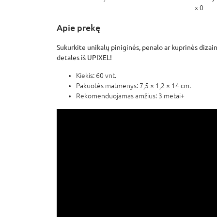
x 0
Apie prekę
Sukurkite unikalų piniginės, penalo ar kuprinės diz
detales iš UPIXEL!
Kiekis: 60 vnt.
Pakuotės matmenys: 7,5 × 1,2 × 14 cm.
Rekomenduojamas amžius: 3 metai+