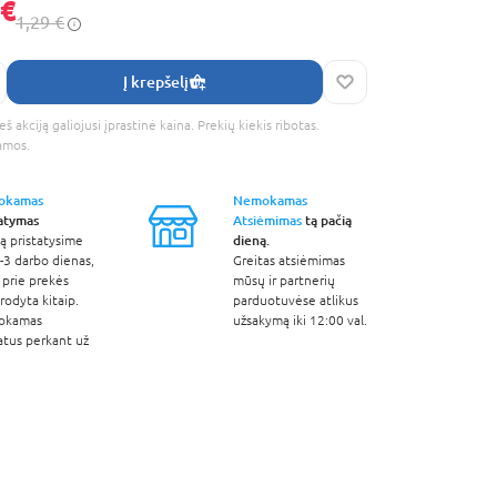
 €
1,29 €
Į krepšelį
š akciją galiojusi įprastinė kaina. Prekių kiekis ribotas.
amos.
okamas
Nemokamas
tatymas
Atsiėmimas
tą pačią
dieną.
ą pristatysime
-3 darbo dienas,
Greitas atsiėmimas
 prie prekės
mūsų ir partnerių
odyta kitaip.
parduotuvėse atlikus
okamas
užsakymą iki 12:00 val.
atus perkant už