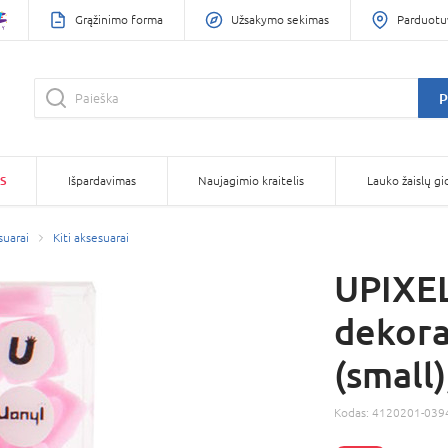
Grąžinimo forma
Užsakymo sekimas
Parduotu
P
S
Išpardavimas
Naujagimio kraitelis
Lauko žaislų gi
suarai
Kiti aksesuarai
UPIXEL
dekora
(small
Kodas:
4120201-039