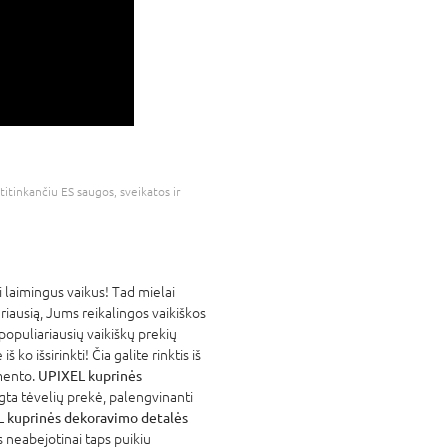
atitinkančiu ES saugos, sveikatos ir
laimingus vaikus! Tad mielai
eriausią, Jums reikalingos vaikiškos
populiariausių vaikiškų prekių
ko išsirinkti! Čia galite rinktis iš
mento.
UPIXEL kuprinės
gta tėvelių prekė, palengvinanti
 kuprinės dekoravimo detalės
s neabejotinai taps puikiu