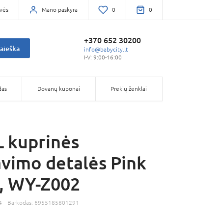
vės
Mano paskyra
0
0
+370 652 30200
aieška
info@babycity.lt
I-V: 9:00-16:00
das
Dovanų kuponai
Prekių ženklai
 kuprinės
vimo detalės Pink
), WY-Z002
4
Barkodas:
6955185801291