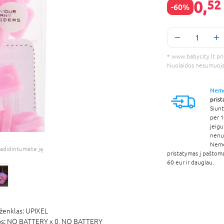
0,
52
-60%
* www.babycity.lt prie
Nuolaidos nesumuoj
Nem
pris
Siunt
per 1
jeigu
nenur
Nem
adidintumėte ją
pristatymas į paštom
60 eur ir daugiau.
ženklas:
UPIXEL
os:
NO BATTERY x 0,
NO BATTERY