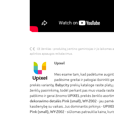
CE ženklas - produktą įvertino gamintojas ir jis laikomas 
aplinkos apsaugos reikalavimus.
Upixel
Mes esame tam, kad padėtume auginti 
padėsime greitai ir patogiai išsirinkti g
prekės variantą.
Babycity
prekių kataloge rasite platų 
ženklų pasirinkimą, todėl perkant pas mus visada rasite iš 
patikimo ir gerai žinomo
UPIXEL
prekės ženklo asorti
dekoravimo detalės Pink (small), WY-Z002
- jau pamė
kasdienybę su vaikais. Jus dominantis pirkinys -
UPIXEL
Pink (small), WY-Z002
- siūlomas patrauklia kaina, kuri