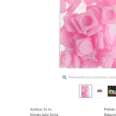
Paspauskite ant nuotraukos, kad p
Amžius:
3+ m.
Prekės 
Kilmės šalis:
Kinija
Baterij