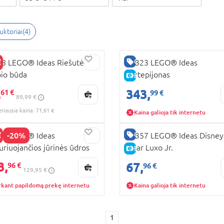
uktoriai
(
4
)
GERA KAINA
8 LEGO® Ideas Riešutėliai:
21323 LEGO® Ideas
io būda
Fortepijonas
E-KAINA
RA KAINA
,
UJA PREKĖ
343,
61 €
99 €
89,99 €
KAINA
eriausia kaina: 71,61 €
Kaina galioja tik internetu
GERA KAINA
-20%
66 LEGO® Ideas
21357 LEGO® Ideas Disney
uriuojančios jūrinės ūdros
Pixar Luxo Jr.
E-KAINA
KAINA
3,
67,
96 €
96 €
129,95 €
rkant papildomą prekę internetu
Kaina galioja tik internetu
1