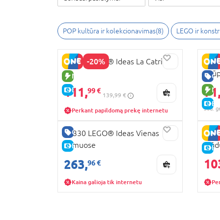
POP kultūra ir kolekcionavimas
(
8
)
LEGO ir konstr
-20%
21372 LEGO® Ideas La Catrina
2136
Snūp
NAUJA PREKĖ
GE
111,
71
E-KAINA
NA
99 €
139,99 €
E-
30d. g
Perkant papildomą prekę internetu
GERA KAINA
21330 LEGO® Ideas Vienas
213
namuose
Plūd
E-KAINA
E-
10
263,
96 €
Kaina galioja tik internetu
Pe