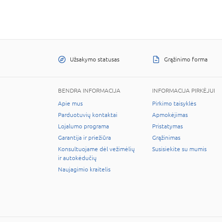
Užsakymo statusas
Grąžinimo forma
BENDRA INFORMACIJA
INFORMACIJA PIRKĖJUI
Apie mus
Pirkimo taisyklės
Parduotuvių kontaktai
Apmokėjimas
Lojalumo programa
Pristatymas
Garantija ir priežiūra
Grąžinimas
Konsultuojame dėl vežimėlių
Susisiekite su mumis
ir autokėdučių
Naujagimio kraitelis