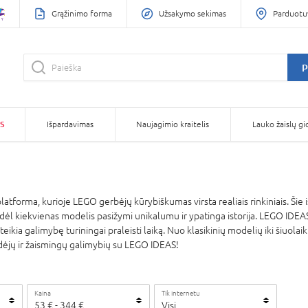
Grąžinimo forma
Užsakymo sekimas
Parduotu
P
S
Išpardavimas
Naujagimio kraitelis
Lauko žaislų gi
latforma, kurioje LEGO gerbėjų kūrybiškumas virsta realiais rinkiniais. Šie iš
odėl kiekvienas modelis pasižymi unikalumu ir ypatinga istorija. LEGO IDEAS l
teikia galimybę turiningai praleisti laiką. Nuo klasikinių modelių iki šiuo
 idėjų ir žaismingų galimybių su LEGO IDEAS!
Kaina
Tik internetu
53
€
-
344
€
Visi