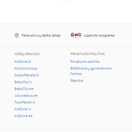
Parduotuvių darbo laikas
Lojalumo programa
MŪSŲ DRAUGAI
PRIVATUMO POLITIKA
KidZone.lt
Privatumo politika
Kotryna Group
BDAR teisių įgyvendinimo
formos
ZaisluPlaneta.lt
Slapukai
BabyCity.lv
BabyCity.ee
Jukukeskus.ee
ToysPlanet.lv
KidZone.lv
KidZone.ee