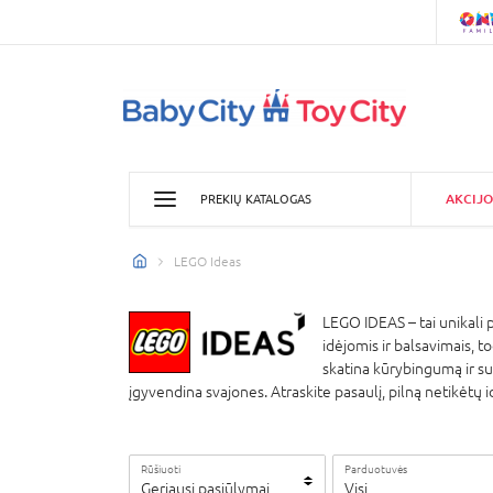
AKCIJO
PREKIŲ KATALOGAS
LEGO Ideas
LEGO IDEAS – tai unikali p
idėjomis ir balsavimais, t
skatina kūrybingumą ir su
įgyvendina svajones. Atraskite pasaulį, pilną netikėtų
Rūšiuoti
Parduotuvės
Geriausi pasiūlymai
Visi