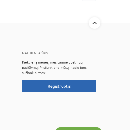
NAUJIENLAIŠKIS
Kiekvieną mėnesį mes turime ypatingų
pasiūlymų! Prisijunk prie mūsų ir apie juos
sužinok pirmas!
Registruotis