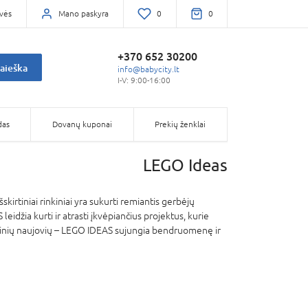
vės
Mano paskyra
0
0
+370 652 30200
aieška
info@babycity.lt
I-V: 9:00-16:00
das
Dovanų kuponai
Prekių ženklai
LEGO Ideas
skirtiniai rinkiniai yra sukurti remiantis gerbėjų
eidžia kurti ir atrasti įkvėpiančius projektus, kurie
laikinių naujovių – LEGO IDEAS sujungia bendruomenę ir