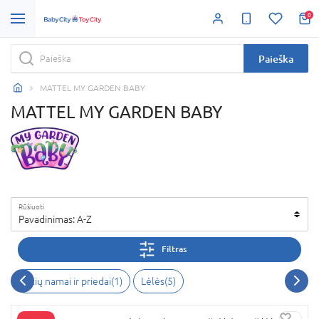
0
Paieška
MATTEL MY GARDEN BABY
MATTEL MY GARDEN BABY
Rūšiuoti
Pavadinimas: A-Z
Filtras
Lėlių namai ir priedai(1)
Lėlės(5)