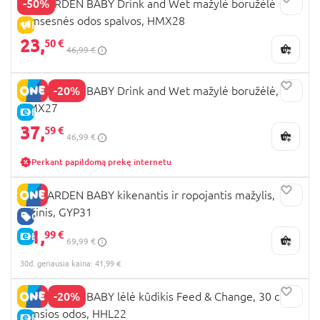
-50%
MY GARDEN BABY Drink and Wet mažylė boružėlė
tamsesnės odos spalvos, HMX28
IŠPARDAVIMAS
23,
50 €
46,99 €
-20%
MY GARDEN BABY Drink and Wet mažylė boružėlė,
HMX27
E-KAINA
37,
59 €
46,99 €
Perkant papildomą prekę internetu
MY GARDEN BABY kikenantis ir ropojantis mažylis,
rožinis, GYP31
GERA KAINA
41,
99 €
E-KAINA
69,99 €
30d. geriausia kaina: 41,99 €
-20%
MY GARDEN BABY lėlė kūdikis Feed & Change, 30 cm,
tamsios odos, HHL22
E-KAINA