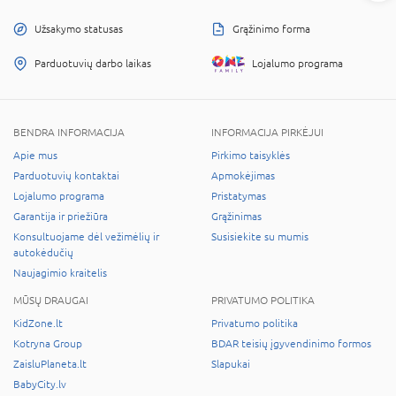
Užsakymo statusas
Grąžinimo forma
Parduotuvių darbo laikas
Lojalumo programa
BENDRA INFORMACIJA
INFORMACIJA PIRKĖJUI
Apie mus
Pirkimo taisyklės
Parduotuvių kontaktai
Apmokėjimas
Lojalumo programa
Pristatymas
Garantija ir priežiūra
Grąžinimas
Konsultuojame dėl vežimėlių ir
Susisiekite su mumis
autokėdučių
Naujagimio kraitelis
MŪSŲ DRAUGAI
PRIVATUMO POLITIKA
KidZone.lt
Privatumo politika
Kotryna Group
BDAR teisių įgyvendinimo formos
ZaisluPlaneta.lt
Slapukai
BabyCity.lv