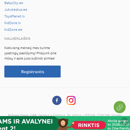
BabyCity.ee
Jukukeskus.ee
ToysPlanet.lv
KidZone.lv
KidZone.ee
NAUJIENLAIŠKIS
Kiekvieną mėnesį mes turime
ypatingų pasiūlymų! Prisijunk prie
mūsų ir apie juos sužinok pirmas!
Registruotis
Kotryna Group, UAB
, Dariaus ir Girėno g. 34, Vilnius, LIETUVA, LT-02189, Įmonės
kodas: 121673734, PVM kodas: LT216737314
X