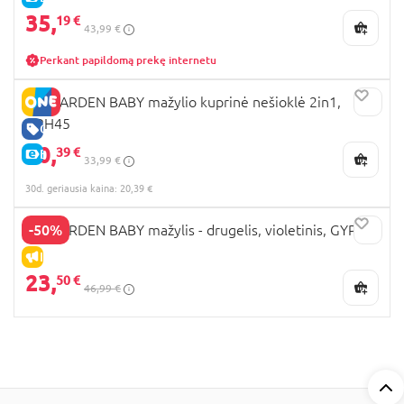
35,
19 €
43,99 €
Perkant papildomą prekę internetu
MY GARDEN BABY mažylio kuprinė nešioklė 2in1,
HBH45
GERA KAINA
20,
39 €
E-KAINA
33,99 €
30d. geriausia kaina: 20,39 €
-50%
MY GARDEN BABY mažylis - drugelis, violetinis, GYP11
IŠPARDAVIMAS
23,
50 €
46,99 €